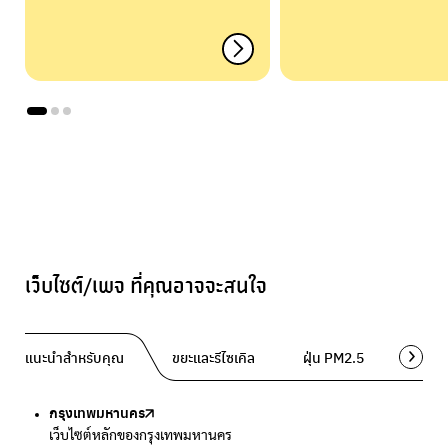
เว็บไซต์/เพจ ที่คุณอาจจะสนใจ
แนะนำสำหรับคุณ
ขยะและรีไซเคิล
ฝุ่น PM2.5
พื้นที่ส
กรุงเทพมหานคร
Traffy Fondue
Traffy Fondue
Bangkok Trees
DCCE
เว็บไซต์หลักของกรุงเทพมหานคร
แจ้งปัญหาขยะ เพื่อให้หน่วยงานแก้ไข
แจ้งปัญหาฝุ่น เพื่อให้หน่วยงานแก้ไข
ความคืบหน้าโครงการต้นไม้ล้านต้น
กรมการเปลี่ยนแปลงสภาพภูมิอากาศและสิ่งแวดล้อม