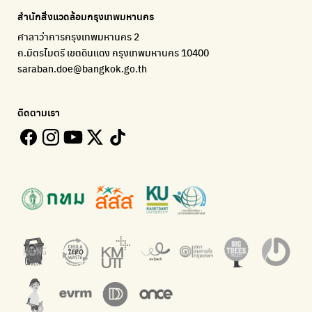
แจ้งปัญหาของเมือง เพื่อให้หน่วยงานแก้ไข
Platform เปลี่ยนพฤติกรรมการแยกขยะ
Environmental Justice Foundation Thailand
สำนักสิ่งแวดล้อมกรุงเทพมหานคร
ECOLIFE
Plaplus
35 Hours Bangkok Nature Play
ศาลาว่าการกรุงเทพมหานคร 2
แพลตฟอร์มเพื่อสิ่งแวดล้อม
แพลตฟอร์มการจัดการพลาสติกชีวภาพหลังการกินดื่ม
โครงการ 35 ชั่วโมงการเรียนรู้ธรรมชาติผ่านการเล่น
ถ.มิตรไมตรี เขตดินแดง กรุงเทพมหานคร 10400
Environman
Loopers
saraban.doe@bangkok.go.th
เรื่องราวสิ่งแวดล้อม เพื่อสร้างความตระหนัก
รวบรวมและส่งต่อเสื้อผ้ามือสองคุณภาพดี
Bangkok Open Policy
WASTE BUY delivery
ติดตามเรา
ติดตามความคืบหน้านโยบายกรุงเทพมหานคร
รับซื้อขยะถึงบ้าน
Kong Green Green
ECOLIFE
นำเสนอเรื่องราวเกี่ยวกับขยะ ที่เข้าถึงง่าย
แพลตฟอร์มเพื่อสิ่งแวดล้อม
Green2Get
ทิ้ง E-Waste กับ AIS
แอปแยกขยะได้ง่ายๆเพียงสแกนบาร์โค้ดสินค้า
กำจัด E-waste อย่างถูกวิธี ตามจุดรับ และไปรษณีย์
Net Zero Carbon
Green map
Everything about our planet and more
แผนที่เกี่ยวกับการแยกขยะแบบครบจบในที่เดียว
The Sustainment
มือวิเศษกรุงเทพ
การบริหารองค์กรเพื่อสังคมและสิ่งแวดล้อม
บริจาคขยะไปอัพไซเคิลเป็นชุดพนักงานกวาดถนน
WonWon
WonWon
รวมร้านซ่อมใกล้บ้านคุณ
รวมร้านซ่อมใกล้บ้านคุณ