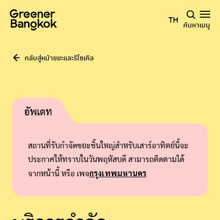
ข้ามไปยังเนื้อหา
TH
ค้นหา
เมนู
กลับสู่หน้าขยะและรีไซเคิล
อัพเดท
สถานที่รับกำจัดขยะชิ้นใหญ่สำหรับเสาร์อาทิตย์นี้จะ
ประกาศให้ทราบในวันพฤหัสบดี สามารถติดตามได้
กรุงเทพมหานคร
จากหน้านี้ หรือ เพจ