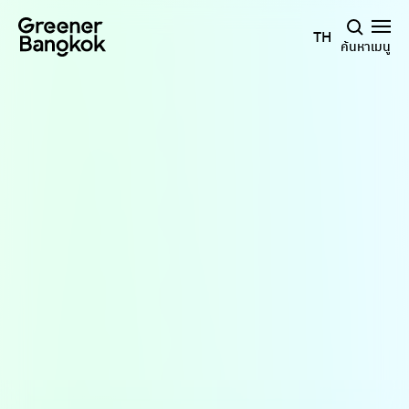
ข้ามไปยังเนื้อหา
TH
ค้นหา
เมนู