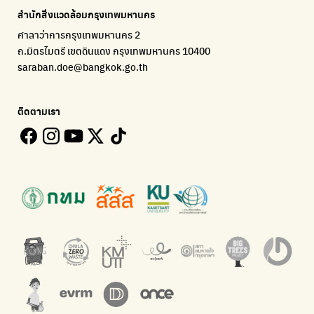
แจ้งปัญหาของเมือง เพื่อให้หน่วยงานแก้ไข
Platform เปลี่ยนพฤติกรรมการแยกขยะ
Environmental Justice Foundation Thailand
สำนักสิ่งแวดล้อมกรุงเทพมหานคร
ECOLIFE
Plaplus
35 Hours Bangkok Nature Play
ศาลาว่าการกรุงเทพมหานคร 2
แพลตฟอร์มเพื่อสิ่งแวดล้อม
แพลตฟอร์มการจัดการพลาสติกชีวภาพหลังการกินดื่ม
โครงการ 35 ชั่วโมงการเรียนรู้ธรรมชาติผ่านการเล่น
ถ.มิตรไมตรี เขตดินแดง กรุงเทพมหานคร 10400
Environman
Loopers
saraban.doe@bangkok.go.th
เรื่องราวสิ่งแวดล้อม เพื่อสร้างความตระหนัก
รวบรวมและส่งต่อเสื้อผ้ามือสองคุณภาพดี
Bangkok Open Policy
WASTE BUY delivery
ติดตามเรา
ติดตามความคืบหน้านโยบายกรุงเทพมหานคร
รับซื้อขยะถึงบ้าน
Kong Green Green
ECOLIFE
นำเสนอเรื่องราวเกี่ยวกับขยะ ที่เข้าถึงง่าย
แพลตฟอร์มเพื่อสิ่งแวดล้อม
Green2Get
ทิ้ง E-Waste กับ AIS
แอปแยกขยะได้ง่ายๆเพียงสแกนบาร์โค้ดสินค้า
กำจัด E-waste อย่างถูกวิธี ตามจุดรับ และไปรษณีย์
Net Zero Carbon
Green map
Everything about our planet and more
แผนที่เกี่ยวกับการแยกขยะแบบครบจบในที่เดียว
The Sustainment
มือวิเศษกรุงเทพ
การบริหารองค์กรเพื่อสังคมและสิ่งแวดล้อม
บริจาคขยะไปอัพไซเคิลเป็นชุดพนักงานกวาดถนน
WonWon
WonWon
รวมร้านซ่อมใกล้บ้านคุณ
รวมร้านซ่อมใกล้บ้านคุณ