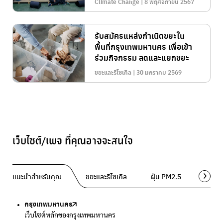
Climate Change | 8 พฤศจิกายน 2567
รับสมัครแหล่งกำเนิดขยะใน
พื้นที่กรุงเทพมหานคร เพื่อเข้า
ร่วมกิจกรรม ลดและแยกขยะ
ขยะและรีไซเคิล | 30 มกราคม 2569
เว็บไซต์/เพจ ที่คุณอาจจะสนใจ
แนะนำสำหรับคุณ
ขยะและรีไซเคิล
ฝุ่น PM2.5
พื้นที่ส
กรุงเทพมหานคร
Traffy Fondue
Traffy Fondue
Bangkok Trees
DCCE
เว็บไซต์หลักของกรุงเทพมหานคร
แจ้งปัญหาขยะ เพื่อให้หน่วยงานแก้ไข
แจ้งปัญหาฝุ่น เพื่อให้หน่วยงานแก้ไข
ความคืบหน้าโครงการต้นไม้ล้านต้น
กรมการเปลี่ยนแปลงสภาพภูมิอากาศและสิ่งแวดล้อม