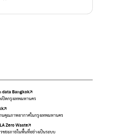
 data Bangkok
เล้งกับขยะที่หายไป
Thai
ark
วบคุมมลพิษ
ูลเปิดกรุงเทพมหานคร
แยกขยะตั้งแต่วันนี้ เดี๋ยวลุงสอนให้
สอบสภาพอากาศรอบตัวคุณง่ายๆ
อข่ายพัฒนาเมืองและชุมชนสุขภาวะ
งข้อมูลเกี่ยวกับมาตรฐานคุณภาพอากาศ น้ำ และเสียง
kk
 Green Green
r Airvisual
ธิโลกสีเขียว
กสิ่งแวดล้อม กรุงเทพมหานคร
านคุณภาพอากาศในกรุงเทพมหานคร
อเรื่องราวเกี่ยวกับขยะ ที่เข้าถึงง่าย
ลิเคชั่น "หมอชัวร์" จากกรมควบคุมโรค
โลกเขียวด้วยพลังเรียนรู้
ข้อมูลกระจายข่าวส่งเสริมอนุรักษ์พลังงาน กทม.
A Zero Waste
to ting
่น
Zero Carbon
ารขยะภายในพื้นที่อย่างเป็นระบบ
ยกขยะให้สนุก
ี่การระบายอากาศในช่วงสูงสุดของแต่ละวัน
ything about our planet and more