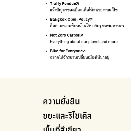
Traffy Fondue
Recycle day
EJF Thailand
แจ้งปัญหาของเมือง เพื่อให้หน่วยงานแก้ไข
Platform เปลี่ยนพฤติกรรมการแยกขยะ
Environmental Justice Foundation Thailand
Bangkok Open Policy
WASTE BUY delivery
ติดตามความคืบหน้านโยบายกรุงเทพมหานคร
รับซื้อขยะถึงบ้าน
Net Zero Carbon
Green map
Everything about our planet and more
แผนที่เกี่ยวกับการแยกขยะแบบครบจบในที่เดียว
Bike for Everyone
อยากให้จักรยานเปลี่ยนเมืองให้น่าอยู่
ความยั่งยืน
ขยะและรีไซเคิล
พื้นที่สีเขียว