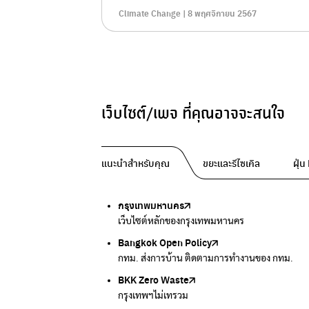
Climate Change | 8 พฤศจิกายน 2567
เว็บไซต์/เพจ ที่คุณอาจจะสนใจ
แนะนำสำหรับคุณ
ขยะและรีไซเคิล
ฝุ่
กรุงเทพมหานคร
Traffy Fondue
Traffy Fondue
Bangkok Trees
DCCE
เว็บไซต์หลักของกรุงเทพมหานคร
แจ้งปัญหาขยะ เพื่อให้หน่วยงานแก้ไข
แจ้งปัญหาฝุ่น เพื่อให้หน่วยงานแก้ไข
ความคืบหน้าโครงการต้นไม้ล้านต้น
กรมการเปลี่ยนแปลงสภาพภูมิอากาศและสิ่งแวดล้
Bangkok Open Policy
CHULA Zero Waste
กรมควบคุมมลพิษ
Thai Green Urban (TGU)
Greenpeace
กทม. ส่งการบ้าน ติดตามการทำงานของ กทม.
จัดการขยะภายในพื้นที่อย่างเป็นระบบ
แหล่งข้อมูลเกี่ยวกับมาตรฐานคุณภาพอากาศ น้ำ แ
ระบบฐานข้อมูลด้านสิ่งแวดล้อมและพื้นที่สีเขียว
มูลนิธิสภาประชาชนเพื่อสิ่งแวดล้อม
BKK Zero Waste
กรมควบคุมมลพิษ
Greenpeace
กระทรวงทรัพยากรธรรมชาติและสิ่งแวดล้อม
Carbon Footprint Thailand
กรุงเทพฯไม่เทรวม
แหล่งข้อมูลเกี่ยวกับมาตรฐานคุณภาพอากาศ น้ำ แ
มูลนิธิสภาประชาชนเพื่อสิ่งแวดล้อม
กรมส่งเสริมคุณภาพและสิ่งแวดล้อม
เรียนรู้เครื่องมือคำนวณคาร์บอนฟุตพริ้นท์