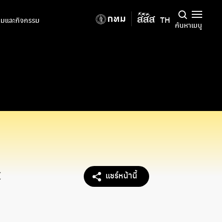
TH
มและกิจกรรม
ค้นหา
เมนู
ะ
แชร์หน้านี้