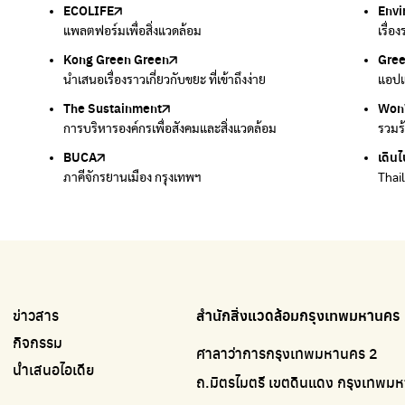
ECOLIFE
Plaplus
35 Hours Bangkok Nature Play
Env
Loop
แพลตฟอร์มเพื่อสิ่งแวดล้อม
แพลตฟอร์มการจัดการพลาสติกชีวภาพหลังการกินดื่ม
โครงการ 35 ชั่วโมงการเรียนรู้ธรรมชาติผ่านการเล่น
เรื่อ
รวบร
Kong Green Green
ECOLIFE
Gre
ทิ้ง
นำเสนอเรื่องราวเกี่ยวกับขยะ ที่เข้าถึงง่าย
แพลตฟอร์มเพื่อสิ่งแวดล้อม
แอปแ
กำจัด
The Sustainment
มือวิเศษกรุงเทพ
Won
Won
การบริหารองค์กรเพื่อสังคมและสิ่งแวดล้อม
บริจาคขยะไปอัพไซเคิลเป็นชุดพนักงานกวาดถนน
รวมร
รวมร
BUCA
เดินไ
ภาคีจักรยานเมือง กรุงเทพฯ
Thai
ข่าวสาร
สำนักสิ่งแวดล้อมกรุงเทพมหานคร
กิจกรรม
ศาลาว่าการกรุงเทพมหานคร 2
นำเสนอไอเดีย
ถ.มิตรไมตรี เขตดินแดง กรุงเทพ