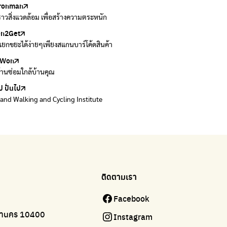
ironman
ers
งราวสิ่งแวดล้อม เพื่อสร้างความตระหนัก
วมและส่งต่อเสื้อผ้ามือสองคุณภาพดี
en2Get
 E-Waste กับ AIS
ยกขยะได้ง่ายๆเพียงสแกนบาร์โค้ดสินค้า
 E-waste อย่างถูกวิธี ตามจุดรับ และไปรษณีย์
Won
Won
้านซ่อมใกล้บ้านคุณ
้านซ่อมใกล้บ้านคุณ
ป ปั่นไป
land Walking and Cycling Institute
ติดตามเรา
Facebook
มหานคร 10400
Instagram