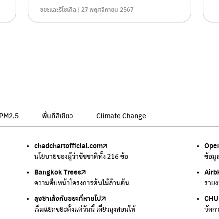
ขยะและรีไซเคิล | 27 พฤศจิกายน 2567
น PM2.5
พื้นที่สีเขียว
Climate Change
chadchartofficial.com
BKK Zero Waste
Airbkk
Greener Bangkok 2030
BangkokStories
Open
ลุงซา
Air4
We p
กรมค
อม
นโยบายของผู้ว่าชัชชาติทั้ง 216 ข้อ
กรุงเทพฯไม่เทรวม
รายงานคุณภาพอากาศในกรุงเทพมหานคร
โครงการเพิ่มพื้นที่สีเขียวภายในปี 2030
เรื่องราวในกรุงเทพโดยครีเอเตอร์
ข้อม
เริ่ม
ตรวจ
เครื
แหล่
Bangkok Trees
Green2Get
Line Alert
Urban Design and Development Center
Climate Strike Thailand
Airb
Kong
IQAi
มูลนิ
สำนั
ละเสียง
ความคืบหน้าโครงการต้นไม้ล้านต้น
แอปแยกขยะได้ง่ายๆเพียงสแกนบาร์โค้ดสินค้า
แจ้งเตือนฝุ่นผ่านไลน์ เมื่อค่าฝุ่นสูง
ศูนย์ออกแบบและพัฒนาผังเมือง
เพจรณรงค์โครงการเพื่อสิ่งแวดล้อมในสังคม
รายง
นำเสน
แอปพ
สร้าง
ศูนย์
ลุงซาเล้งกับขยะที่หายไป
มูลนิธิโลกสีเขียว
สำนักสิ่งแวดล้อม กรุงเทพมหานคร
กรมอุตุนิยมวิทยา
CHUL
How 
เตะฝุ
Net 
ละเสียง
เริ่มแยกขยะตั้งแต่วันนี้ เดี๋ยวลุงสอนให้
สร้างโลกเขียวด้วยพลังเรียนรู้
ศูนย์ข้อมูลกระจายข่าวส่งเสริมอนุรักษ์พลังงาน กทม.
กรมควบคุมอากาศรวมถึงการแจ้งเตือนภัยพิบัติ
จัดก
การแ
แผนท
Ever