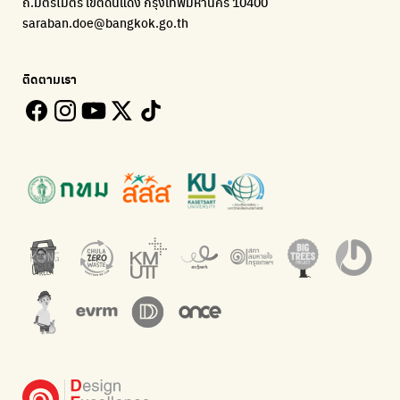
ถ.มิตรไมตรี เขตดินแดง กรุงเทพมหานคร 10400
Environman
Loopers
saraban.doe@bangkok.go.th
เรื่องราวสิ่งแวดล้อม เพื่อสร้างความตระหนัก
รวบรวมและส่งต่อเสื้อผ้ามือสองคุณภาพดี
Bangkok Open Policy
WASTE BUY delivery
ติดตามเรา
ติดตามความคืบหน้านโยบายกรุงเทพมหานคร
รับซื้อขยะถึงบ้าน
Kong Green Green
ECOLIFE
นำเสนอเรื่องราวเกี่ยวกับขยะ ที่เข้าถึงง่าย
แพลตฟอร์มเพื่อสิ่งแวดล้อม
Green2Get
ทิ้ง E-Waste กับ AIS
แอปแยกขยะได้ง่ายๆเพียงสแกนบาร์โค้ดสินค้า
กำจัด E-waste อย่างถูกวิธี ตามจุดรับ และไปรษณีย์
Net Zero Carbon
Green map
Everything about our planet and more
แผนที่เกี่ยวกับการแยกขยะแบบครบจบในที่เดียว
The Sustainment
มือวิเศษกรุงเทพ
การบริหารองค์กรเพื่อสังคมและสิ่งแวดล้อม
บริจาคขยะไปอัพไซเคิลเป็นชุดพนักงานกวาดถนน
WonWon
WonWon
รวมร้านซ่อมใกล้บ้านคุณ
รวมร้านซ่อมใกล้บ้านคุณ
Bike for Everyone
อยากให้จักรยานเปลี่ยนเมืองให้น่าอยู่
BUCA