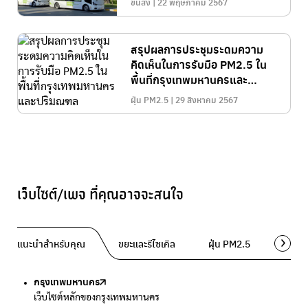
ขนส่ง | 22 พฤษภาคม 2567
สรุปผลการประชุมระดมความ
คิดเห็นในการรับมือ PM2.5 ใน
พื้นที่กรุงเทพมหานครและ
ปริมณฑล
ฝุ่น PM2.5 | 29 สิงหาคม 2567
เว็บไซต์/เพจ ที่คุณอาจจะสนใจ
แนะนำสำหรับคุณ
ขยะและรีไซเคิล
ฝุ่น PM2.5
พื้นที่ส
กรุงเทพมหานคร
Traffy Fondue
Traffy Fondue
Bangkok Trees
DCCE
เว็บไซต์หลักของกรุงเทพมหานคร
แจ้งปัญหาขยะ เพื่อให้หน่วยงานแก้ไข
แจ้งปัญหาฝุ่น เพื่อให้หน่วยงานแก้ไข
ความคืบหน้าโครงการต้นไม้ล้านต้น
กรมการเปลี่ยนแปลงสภาพภูมิอากาศและสิ่งแวดล้อม