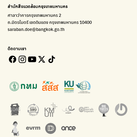
แจ้งปัญหาของเมือง เพื่อให้หน่วยงานแก้ไข
Platform เปลี่ยนพฤติกรรมการแยกขยะ
Environmental Justice Foundation Thailand
สำนักสิ่งแวดล้อมกรุงเทพมหานคร
ECOLIFE
Plaplus
35 Hours Bangkok Nature Play
ศาลาว่าการกรุงเทพมหานคร 2
แพลตฟอร์มเพื่อสิ่งแวดล้อม
แพลตฟอร์มการจัดการพลาสติกชีวภาพหลังการกินดื่ม
โครงการ 35 ชั่วโมงการเรียนรู้ธรรมชาติผ่านการเล่น
ถ.มิตรไมตรี เขตดินแดง กรุงเทพมหานคร 10400
Environman
Loopers
saraban.doe@bangkok.go.th
เรื่องราวสิ่งแวดล้อม เพื่อสร้างความตระหนัก
รวบรวมและส่งต่อเสื้อผ้ามือสองคุณภาพดี
Bangkok Open Policy
WASTE BUY delivery
ติดตามเรา
ติดตามความคืบหน้านโยบายกรุงเทพมหานคร
รับซื้อขยะถึงบ้าน
Kong Green Green
ECOLIFE
นำเสนอเรื่องราวเกี่ยวกับขยะ ที่เข้าถึงง่าย
แพลตฟอร์มเพื่อสิ่งแวดล้อม
Green2Get
ทิ้ง E-Waste กับ AIS
แอปแยกขยะได้ง่ายๆเพียงสแกนบาร์โค้ดสินค้า
กำจัด E-waste อย่างถูกวิธี ตามจุดรับ และไปรษณีย์
Net Zero Carbon
Green map
Everything about our planet and more
แผนที่เกี่ยวกับการแยกขยะแบบครบจบในที่เดียว
The Sustainment
มือวิเศษกรุงเทพ
การบริหารองค์กรเพื่อสังคมและสิ่งแวดล้อม
บริจาคขยะไปอัพไซเคิลเป็นชุดพนักงานกวาดถนน
WonWon
WonWon
รวมร้านซ่อมใกล้บ้านคุณ
รวมร้านซ่อมใกล้บ้านคุณ