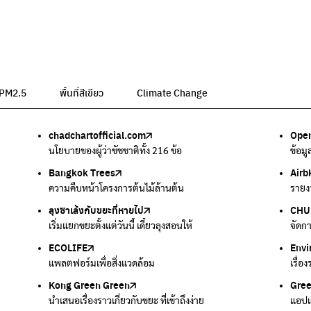
น PM2.5
พื้นที่สีเขียว
Climate Change
chadchartofficial.com
BKK Zero Waste
Airbkk
Greener Bangkok 2030
BangkokStories
Open
ลุงซา
Air4
We p
กรมค
อม
นโยบายของผู้ว่าชัชชาติทั้ง 216 ข้อ
กรุงเทพฯไม่เทรวม
รายงานคุณภาพอากาศในกรุงเทพมหานคร
โครงการเพิ่มพื้นที่สีเขียวภายในปี 2030
เรื่องราวในกรุงเทพโดยครีเอเตอร์
ข้อม
เริ่ม
ตรวจ
เครื
แหล่
Bangkok Trees
Green2Get
Line Alert
Urban Design and Development Center
Climate Strike Thailand
Airb
Kong
IQAi
มูลนิ
สำนั
ละเสียง
ความคืบหน้าโครงการต้นไม้ล้านต้น
แอปแยกขยะได้ง่ายๆเพียงสแกนบาร์โค้ดสินค้า
แจ้งเตือนฝุ่นผ่านไลน์ เมื่อค่าฝุ่นสูง
ศูนย์ออกแบบและพัฒนาผังเมือง
เพจรณรงค์โครงการเพื่อสิ่งแวดล้อมในสังคม
รายง
นำเสน
แอปพ
สร้าง
ศูนย์
ลุงซาเล้งกับขยะที่หายไป
มูลนิธิโลกสีเขียว
สำนักสิ่งแวดล้อม กรุงเทพมหานคร
กรมอุตุนิยมวิทยา
CHUL
How 
เตะฝุ
Net 
ละเสียง
เริ่มแยกขยะตั้งแต่วันนี้ เดี๋ยวลุงสอนให้
สร้างโลกเขียวด้วยพลังเรียนรู้
ศูนย์ข้อมูลกระจายข่าวส่งเสริมอนุรักษ์พลังงาน กทม.
กรมควบคุมอากาศรวมถึงการแจ้งเตือนภัยพิบัติ
จัดก
การแ
แผนท
Ever
ECOLIFE
Plaplus
35 Hours Bangkok Nature Play
Env
Loop
แพลตฟอร์มเพื่อสิ่งแวดล้อม
แพลตฟอร์มการจัดการพลาสติกชีวภาพหลังการกินดื่ม
โครงการ 35 ชั่วโมงการเรียนรู้ธรรมชาติผ่านการเล่น
เรื่อ
รวบร
Kong Green Green
ECOLIFE
Gre
ทิ้ง
นำเสนอเรื่องราวเกี่ยวกับขยะ ที่เข้าถึงง่าย
แพลตฟอร์มเพื่อสิ่งแวดล้อม
แอปแ
กำจัด