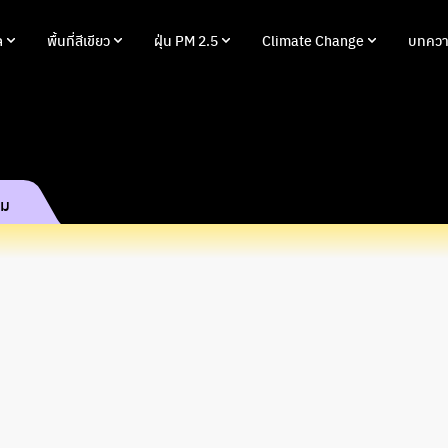
ล
พื้นที่สีเขียว
ฝุ่น PM 2.5
Climate Change
บทควา
รม