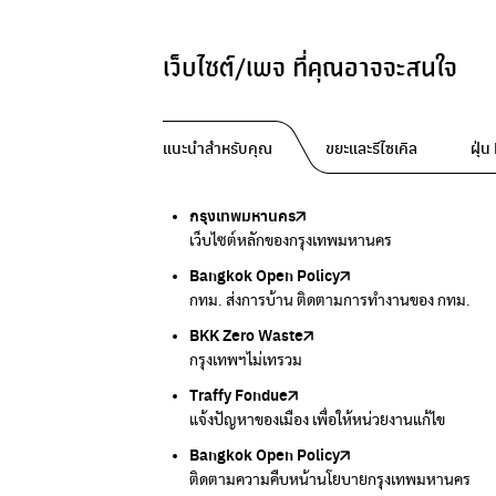
เว็บไซต์/เพจ ที่คุณอาจจะสนใจ
แนะนำสำหรับคุณ
ขยะและรีไซเคิล
ฝุ่
กรุงเทพมหานคร
Traffy Fondue
Traffy Fondue
Bangkok Trees
DCCE
เว็บไซต์หลักของกรุงเทพมหานคร
แจ้งปัญหาขยะ เพื่อให้หน่วยงานแก้ไข
แจ้งปัญหาฝุ่น เพื่อให้หน่วยงานแก้ไข
ความคืบหน้าโครงการต้นไม้ล้านต้น
กรมการเปลี่ยนแปลงสภาพภูมิอากาศและสิ่งแวดล้
Bangkok Open Policy
CHULA Zero Waste
กรมควบคุมมลพิษ
Thai Green Urban (TGU)
Greenpeace
กทม. ส่งการบ้าน ติดตามการทำงานของ กทม.
จัดการขยะภายในพื้นที่อย่างเป็นระบบ
แหล่งข้อมูลเกี่ยวกับมาตรฐานคุณภาพอากาศ น้ำ แ
ระบบฐานข้อมูลด้านสิ่งแวดล้อมและพื้นที่สีเขียว
มูลนิธิสภาประชาชนเพื่อสิ่งแวดล้อม
BKK Zero Waste
กรมควบคุมมลพิษ
Greenpeace
กระทรวงทรัพยากรธรรมชาติและสิ่งแวดล้อม
Carbon Footprint Thailand
กรุงเทพฯไม่เทรวม
แหล่งข้อมูลเกี่ยวกับมาตรฐานคุณภาพอากาศ น้ำ แ
มูลนิธิสภาประชาชนเพื่อสิ่งแวดล้อม
กรมส่งเสริมคุณภาพและสิ่งแวดล้อม
เรียนรู้เครื่องมือคำนวณคาร์บอนฟุตพริ้นท์
Traffy Fondue
Recycle day
EJF Thailand
แจ้งปัญหาของเมือง เพื่อให้หน่วยงานแก้ไข
Platform เปลี่ยนพฤติกรรมการแยกขยะ
Environmental Justice Foundation Thailand
Bangkok Open Policy
WASTE BUY delivery
ติดตามความคืบหน้านโยบายกรุงเทพมหานคร
รับซื้อขยะถึงบ้าน