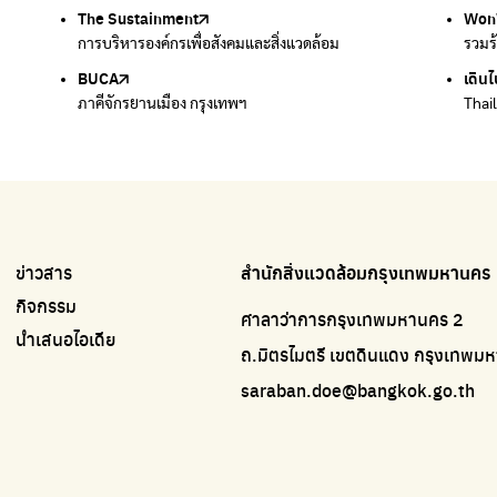
The Sustainment
มือวิเศษกรุงเทพ
Won
Won
การบริหารองค์กรเพื่อสังคมและสิ่งแวดล้อม
บริจาคขยะไปอัพไซเคิลเป็นชุดพนักงานกวาดถนน
รวมร
รวมร
BUCA
เดินไ
ภาคีจักรยานเมือง กรุงเทพฯ
Thai
ข่าวสาร
สำนักสิ่งแวดล้อมกรุงเทพมหานคร
กิจกรรม
ศาลาว่าการกรุงเทพมหานคร 2
นำเสนอไอเดีย
ถ.มิตรไมตรี เขตดินแดง กรุงเทพ
saraban.doe@bangkok.go.th