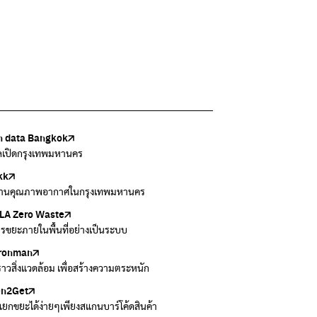
 data Bangkok
เล้งกับขยะที่หายไป
Thai
ark
วบคุมมลพิษ
ูลเปิดกรุงเทพมหานคร
แยกขยะตั้งแต่วันนี้ เดี๋ยวลุงสอนให้
สอบสภาพอากาศรอบตัวคุณง่ายๆ
อข่ายพัฒนาเมืองและชุมชนสุขภาวะ
งข้อมูลเกี่ยวกับมาตรฐานคุณภาพอากาศ น้ำ และเสียง
kk
 Green Green
r Airvisual
ธิโลกสีเขียว
กสิ่งแวดล้อม กรุงเทพมหานคร
านคุณภาพอากาศในกรุงเทพมหานคร
อเรื่องราวเกี่ยวกับขยะ ที่เข้าถึงง่าย
ลิเคชั่น "หมอชัวร์" จากกรมควบคุมโรค
โลกเขียวด้วยพลังเรียนรู้
ข้อมูลกระจายข่าวส่งเสริมอนุรักษ์พลังงาน กทม.
A Zero Waste
to ting
่น
Zero Carbon
ารขยะภายในพื้นที่อย่างเป็นระบบ
ยกขยะให้สนุก
ี่การระบายอากาศในช่วงสูงสุดของแต่ละวัน
ything about our planet and more
ironman
ers
งราวสิ่งแวดล้อม เพื่อสร้างความตระหนัก
วมและส่งต่อเสื้อผ้ามือสองคุณภาพดี
en2Get
 E-Waste กับ AIS
ยกขยะได้ง่ายๆเพียงสแกนบาร์โค้ดสินค้า
 E-waste อย่างถูกวิธี ตามจุดรับ และไปรษณีย์