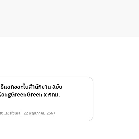
วิธีแยกขยะในสำนักงาน ฉบับ
KongGreenGreen x กทม.
ยะและรีไซเคิล | 22 พฤษภาคม 2567