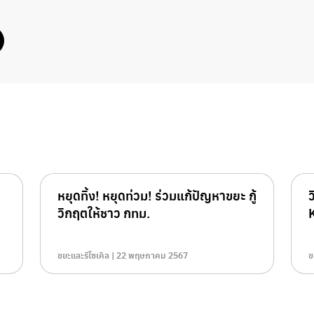
หยุดทิ้ง! หยุดท่วม! ร่วมแก้ปัญหาขยะ กู้
วิกฤตให้ชาว กทม.
ขยะและรีไซเคิล | 22 พฤษภาคม 2567
ข