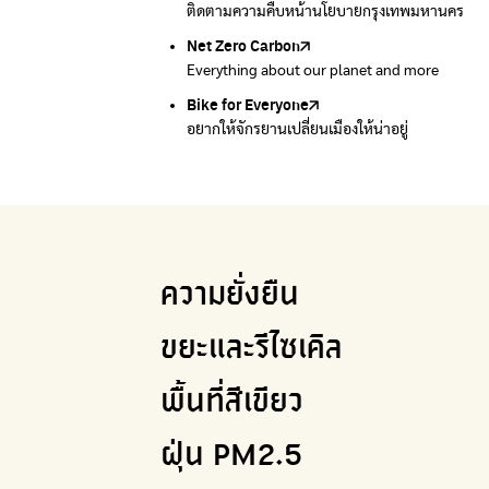
ติดตามความคืบหน้านโยบายกรุงเทพมหานคร
รับซื้อขยะถึงบ้าน
Net Zero Carbon
Green map
Everything about our planet and more
แผนที่เกี่ยวกับการแยกขยะแบบครบจบในที่เดียว
Bike for Everyone
อยากให้จักรยานเปลี่ยนเมืองให้น่าอยู่
ความยั่งยืน
ขยะและรีไซเคิล
พื้นที่สีเขียว
ฝุ่น PM2.5