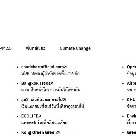
น PM2.5
พื้นที่สีเขียว
Climate Change
chadchartofficial.com
BKK Zero Waste
Airbkk
Greener Bangkok 2030
BangkokStories
Open
ลุงซา
Air4
We p
กรมค
อม
นโยบายของผู้ว่าชัชชาติทั้ง 216 ข้อ
กรุงเทพฯไม่เทรวม
รายงานคุณภาพอากาศในกรุงเทพมหานคร
โครงการเพิ่มพื้นที่สีเขียวภายในปี 2030
เรื่องราวในกรุงเทพโดยครีเอเตอร์
ข้อม
เริ่ม
ตรวจ
เครื
แหล่
Bangkok Trees
Green2Get
Line Alert
Urban Design and Development Center
Climate Strike Thailand
Airb
Kong
IQAi
มูลนิ
สำนั
ละเสียง
ความคืบหน้าโครงการต้นไม้ล้านต้น
แอปแยกขยะได้ง่ายๆเพียงสแกนบาร์โค้ดสินค้า
แจ้งเตือนฝุ่นผ่านไลน์ เมื่อค่าฝุ่นสูง
ศูนย์ออกแบบและพัฒนาผังเมือง
เพจรณรงค์โครงการเพื่อสิ่งแวดล้อมในสังคม
รายง
นำเสน
แอปพ
สร้าง
ศูนย์
ลุงซาเล้งกับขยะที่หายไป
มูลนิธิโลกสีเขียว
สำนักสิ่งแวดล้อม กรุงเทพมหานคร
กรมอุตุนิยมวิทยา
CHUL
How 
เตะฝุ
Net 
ละเสียง
เริ่มแยกขยะตั้งแต่วันนี้ เดี๋ยวลุงสอนให้
สร้างโลกเขียวด้วยพลังเรียนรู้
ศูนย์ข้อมูลกระจายข่าวส่งเสริมอนุรักษ์พลังงาน กทม.
กรมควบคุมอากาศรวมถึงการแจ้งเตือนภัยพิบัติ
จัดก
การแ
แผนท
Ever
ECOLIFE
Plaplus
35 Hours Bangkok Nature Play
Env
Loop
แพลตฟอร์มเพื่อสิ่งแวดล้อม
แพลตฟอร์มการจัดการพลาสติกชีวภาพหลังการกินดื่ม
โครงการ 35 ชั่วโมงการเรียนรู้ธรรมชาติผ่านการเล่น
เรื่อ
รวบร
Kong Green Green
ECOLIFE
Gre
ทิ้ง