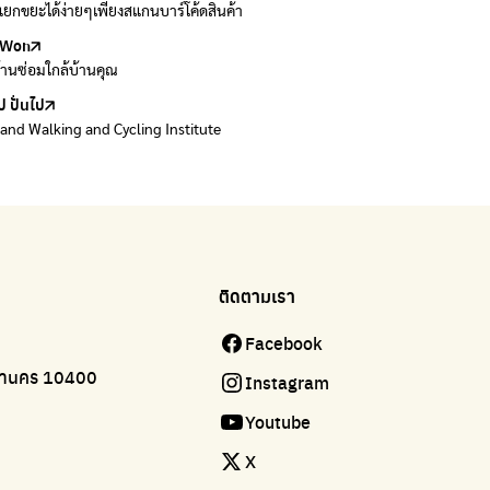
ยกขยะได้ง่ายๆเพียงสแกนบาร์โค้ดสินค้า
 E-waste อย่างถูกวิธี ตามจุดรับ และไปรษณีย์
Won
Won
้านซ่อมใกล้บ้านคุณ
้านซ่อมใกล้บ้านคุณ
ป ปั่นไป
land Walking and Cycling Institute
ติดตามเรา
Facebook
มหานคร 10400
Instagram
Youtube
X