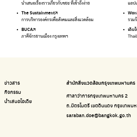
นำเสนอเรื่องราวเกี่ยวกับขยะ ที่เข้าถึงง่าย
แพลตฟอร์มเพื่อสิ่งแวดล้อม
แอปแ
กำจัด
The Sustainment
มือวิเศษกรุงเทพ
Won
Won
การบริหารองค์กรเพื่อสังคมและสิ่งแวดล้อม
บริจาคขยะไปอัพไซเคิลเป็นชุดพนักงานกวาดถนน
รวมร
รวมร
BUCA
เดินไ
ภาคีจักรยานเมือง กรุงเทพฯ
Thai
ข่าวสาร
สำนักสิ่งแวดล้อมกรุงเทพมหานคร
กิจกรรม
ศาลาว่าการกรุงเทพมหานคร 2
นำเสนอไอเดีย
ถ.มิตรไมตรี เขตดินแดง กรุงเทพ
saraban.doe@bangkok.go.th