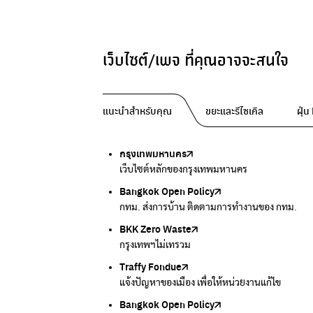
เว็บไซต์/เพจ ที่คุณอาจจะสนใจ
แนะนำสำหรับคุณ
ขยะและรีไซเคิล
ฝุ่
กรุงเทพมหานคร
Traffy Fondue
Traffy Fondue
Bangkok Trees
DCCE
เว็บไซต์หลักของกรุงเทพมหานคร
แจ้งปัญหาขยะ เพื่อให้หน่วยงานแก้ไข
แจ้งปัญหาฝุ่น เพื่อให้หน่วยงานแก้ไข
ความคืบหน้าโครงการต้นไม้ล้านต้น
กรมการเปลี่ยนแปลงสภาพภูมิอากาศและสิ่งแวดล้
Bangkok Open Policy
CHULA Zero Waste
กรมควบคุมมลพิษ
Thai Green Urban (TGU)
Greenpeace
กทม. ส่งการบ้าน ติดตามการทำงานของ กทม.
จัดการขยะภายในพื้นที่อย่างเป็นระบบ
แหล่งข้อมูลเกี่ยวกับมาตรฐานคุณภาพอากาศ น้ำ แ
ระบบฐานข้อมูลด้านสิ่งแวดล้อมและพื้นที่สีเขียว
มูลนิธิสภาประชาชนเพื่อสิ่งแวดล้อม
BKK Zero Waste
กรมควบคุมมลพิษ
Greenpeace
กระทรวงทรัพยากรธรรมชาติและสิ่งแวดล้อม
Carbon Footprint Thailand
กรุงเทพฯไม่เทรวม
แหล่งข้อมูลเกี่ยวกับมาตรฐานคุณภาพอากาศ น้ำ แ
มูลนิธิสภาประชาชนเพื่อสิ่งแวดล้อม
กรมส่งเสริมคุณภาพและสิ่งแวดล้อม
เรียนรู้เครื่องมือคำนวณคาร์บอนฟุตพริ้นท์
Traffy Fondue
Recycle day
EJF Thailand
แจ้งปัญหาของเมือง เพื่อให้หน่วยงานแก้ไข
Platform เปลี่ยนพฤติกรรมการแยกขยะ
Environmental Justice Foundation Thailand
Bangkok Open Policy
WASTE BUY delivery