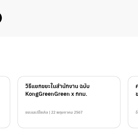
วิธีแยกขยะในสำนักงาน ฉบับ
KongGreenGreen x กทม.
ขยะและรีไซเคิล | 22 พฤษภาคม 2567
อ