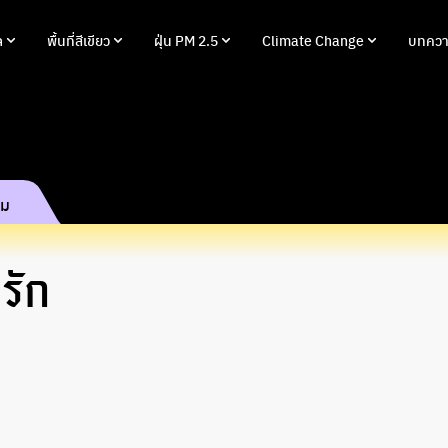
ล
พื้นที่สีเขียว
ฝุ่น PM 2.5
Climate Change
บทควา
รม
รัก