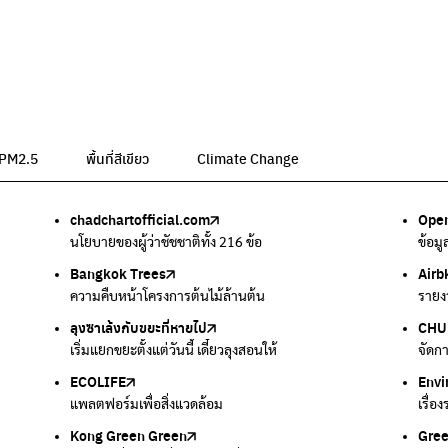
น PM2.5
พื้นที่สีเขียว
Climate Change
chadchartofficial.com
BKK Zero Waste
Airbkk
Greener Bangkok 2030
BangkokStories
Open
ลุงซา
Air4
We p
กรมค
อม
นโยบายของผู้ว่าชัชชาติทั้ง 216 ข้อ
กรุงเทพฯไม่เทรวม
รายงานคุณภาพอากาศในกรุงเทพมหานคร
โครงการเพิ่มพื้นที่สีเขียวภายในปี 2030
เรื่องราวในกรุงเทพโดยครีเอเตอร์
ข้อม
เริ่ม
ตรวจ
เครื
แหล่
Bangkok Trees
Green2Get
Line Alert
Urban Design and Development Center
Climate Strike Thailand
Airb
Kong
IQAi
มูลนิ
สำนั
ละเสียง
ความคืบหน้าโครงการต้นไม้ล้านต้น
แอปแยกขยะได้ง่ายๆเพียงสแกนบาร์โค้ดสินค้า
แจ้งเตือนฝุ่นผ่านไลน์ เมื่อค่าฝุ่นสูง
ศูนย์ออกแบบและพัฒนาผังเมือง
เพจรณรงค์โครงการเพื่อสิ่งแวดล้อมในสังคม
รายง
นำเสน
แอปพ
สร้าง
ศูนย์
ลุงซาเล้งกับขยะที่หายไป
มูลนิธิโลกสีเขียว
สำนักสิ่งแวดล้อม กรุงเทพมหานคร
กรมอุตุนิยมวิทยา
CHUL
How 
เตะฝุ
Net 
ละเสียง
เริ่มแยกขยะตั้งแต่วันนี้ เดี๋ยวลุงสอนให้
สร้างโลกเขียวด้วยพลังเรียนรู้
ศูนย์ข้อมูลกระจายข่าวส่งเสริมอนุรักษ์พลังงาน กทม.
กรมควบคุมอากาศรวมถึงการแจ้งเตือนภัยพิบัติ
จัดก
การแ
แผนท
Ever
ECOLIFE
Plaplus
35 Hours Bangkok Nature Play
Env
Loop
แพลตฟอร์มเพื่อสิ่งแวดล้อม
แพลตฟอร์มการจัดการพลาสติกชีวภาพหลังการกินดื่ม
โครงการ 35 ชั่วโมงการเรียนรู้ธรรมชาติผ่านการเล่น
เรื่อ
รวบร
Kong Green Green
ECOLIFE
Gre
ทิ้ง