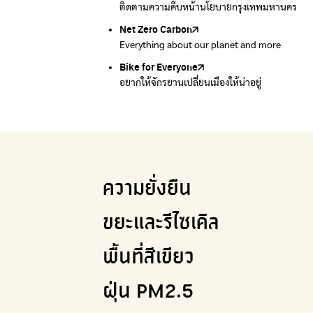
ติดตามความคืบหน้านโยบายกรุงเทพมหานคร
รับซื้อขยะถึงบ้าน
Net Zero Carbon
Green map
Everything about our planet and more
แผนที่เกี่ยวกับการแยกขยะแบบครบจบในที่เดียว
Bike for Everyone
อยากให้จักรยานเปลี่ยนเมืองให้น่าอยู่
ความยั่งยืน
ขยะและรีไซเคิล
พื้นที่สีเขียว
ฝุ่น PM2.5