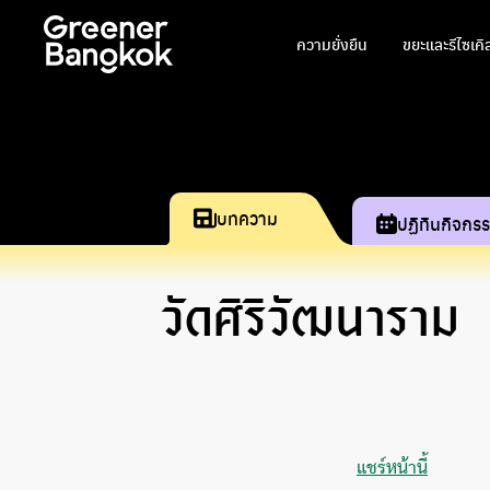
ข้ามไปยังเนื้อหา
ความยั่งยืน
ขยะและรีไซเคิ
บทความ
ปฏิทินกิจกร
วัดศิริวัฒนาราม
แชร์หน้านี้