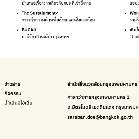
นำเสนอเรื่องราวเกี่ยวกับขยะ ที่เข้าถึงง่าย
แพลตฟอร์มเพื่อสิ่งแวดล้อม
แอปแ
กำจัด
The Sustainment
มือวิเศษกรุงเทพ
Won
Won
การบริหารองค์กรเพื่อสังคมและสิ่งแวดล้อม
บริจาคขยะไปอัพไซเคิลเป็นชุดพนักงานกวาดถนน
รวมร
รวมร
BUCA
เดินไ
ภาคีจักรยานเมือง กรุงเทพฯ
Thai
ข่าวสาร
สำนักสิ่งแวดล้อมกรุงเทพมหานคร
กิจกรรม
ศาลาว่าการกรุงเทพมหานคร 2
นำเสนอไอเดีย
ถ.มิตรไมตรี เขตดินแดง กรุงเทพ
saraban.doe@bangkok.go.th