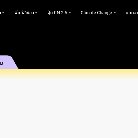
ล
พื้นที่สีเขียว
ฝุ่น PM 2.5
Climate Change
บทควา
รม