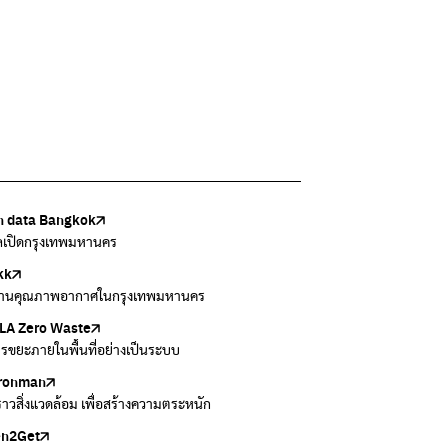
 data Bangkok
เล้งกับขยะที่หายไป
Thai
ark
วบคุมมลพิษ
ูลเปิดกรุงเทพมหานคร
แยกขยะตั้งแต่วันนี้ เดี๋ยวลุงสอนให้
สอบสภาพอากาศรอบตัวคุณง่ายๆ
อข่ายพัฒนาเมืองและชุมชนสุขภาวะ
งข้อมูลเกี่ยวกับมาตรฐานคุณภาพอากาศ น้ำ และเสียง
kk
 Green Green
r Airvisual
ธิโลกสีเขียว
กสิ่งแวดล้อม กรุงเทพมหานคร
านคุณภาพอากาศในกรุงเทพมหานคร
อเรื่องราวเกี่ยวกับขยะ ที่เข้าถึงง่าย
ลิเคชั่น "หมอชัวร์" จากกรมควบคุมโรค
โลกเขียวด้วยพลังเรียนรู้
ข้อมูลกระจายข่าวส่งเสริมอนุรักษ์พลังงาน กทม.
A Zero Waste
to ting
่น
Zero Carbon
ารขยะภายในพื้นที่อย่างเป็นระบบ
ยกขยะให้สนุก
ี่การระบายอากาศในช่วงสูงสุดของแต่ละวัน
ything about our planet and more
ironman
ers
งราวสิ่งแวดล้อม เพื่อสร้างความตระหนัก
วมและส่งต่อเสื้อผ้ามือสองคุณภาพดี
en2Get
 E-Waste กับ AIS