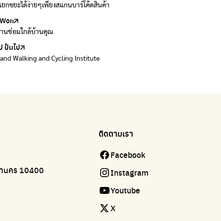
ยกขยะได้ง่ายๆเพียงสแกนบาร์โค้ดสินค้า
 E-waste อย่างถูกวิธี ตามจุดรับ และไปรษณีย์
Won
Won
้านซ่อมใกล้บ้านคุณ
้านซ่อมใกล้บ้านคุณ
ป ปั่นไป
land Walking and Cycling Institute
ติดตามเรา
Facebook
มหานคร 10400
Instagram
Youtube
X