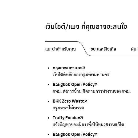
เว็บไซต์/เพจ ที่คุณอาจจะสนใจ
แนะนำสำหรับคุณ
ขยะและรีไซเคิล
ฝุ่
กรุงเทพมหานคร
Traffy Fondue
Traffy Fondue
Bangkok Trees
DCCE
เว็บไซต์หลักของกรุงเทพมหานคร
แจ้งปัญหาขยะ เพื่อให้หน่วยงานแก้ไข
แจ้งปัญหาฝุ่น เพื่อให้หน่วยงานแก้ไข
ความคืบหน้าโครงการต้นไม้ล้านต้น
กรมการเปลี่ยนแปลงสภาพภูมิอากาศและสิ่งแวดล้
Bangkok Open Policy
CHULA Zero Waste
กรมควบคุมมลพิษ
Thai Green Urban (TGU)
Greenpeace
กทม. ส่งการบ้าน ติดตามการทำงานของ กทม.
จัดการขยะภายในพื้นที่อย่างเป็นระบบ
แหล่งข้อมูลเกี่ยวกับมาตรฐานคุณภาพอากาศ น้ำ แ
ระบบฐานข้อมูลด้านสิ่งแวดล้อมและพื้นที่สีเขียว
มูลนิธิสภาประชาชนเพื่อสิ่งแวดล้อม
BKK Zero Waste
กรมควบคุมมลพิษ
Greenpeace
กระทรวงทรัพยากรธรรมชาติและสิ่งแวดล้อม
Carbon Footprint Thailand
กรุงเทพฯไม่เทรวม
แหล่งข้อมูลเกี่ยวกับมาตรฐานคุณภาพอากาศ น้ำ แ
มูลนิธิสภาประชาชนเพื่อสิ่งแวดล้อม
กรมส่งเสริมคุณภาพและสิ่งแวดล้อม
เรียนรู้เครื่องมือคำนวณคาร์บอนฟุตพริ้นท์
Traffy Fondue
Recycle day
EJF Thailand
แจ้งปัญหาของเมือง เพื่อให้หน่วยงานแก้ไข
Platform เปลี่ยนพฤติกรรมการแยกขยะ
Environmental Justice Foundation Thailand
Bangkok Open Policy
WASTE BUY delivery