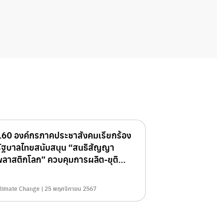
160 องค์กรภาคประชาสังคมเรียกร้อง
รัฐบาลไทยสนับสนุน “สนธิสัญญา
พลาสติกโลก” ควบคุมการผลิต-ยุติ
มลพิษพลาสติกตลอดวงจรชีวิต
limate Change | 25 พฤศจิกายน 2567