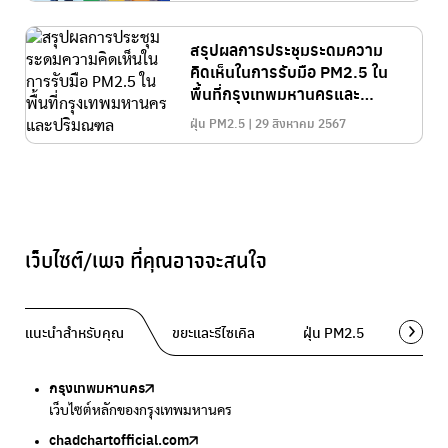
สรุปผลการประชุมระดมความ
คิดเห็นในการรับมือ PM2.5 ใน
พื้นที่กรุงเทพมหานครและ
ปริมณฑล
ฝุ่น PM2.5 | 29 สิงหาคม 2567
เว็บไซต์/เพจ ที่คุณอาจจะสนใจ
แนะนำสำหรับคุณ
ขยะและรีไซเคิล
ฝุ่น PM2.5
พื้นที่ส
กรุงเทพมหานคร
Traffy Fondue
Traffy Fondue
Bangkok Trees
DCCE
เว็บไซต์หลักของกรุงเทพมหานคร
แจ้งปัญหาขยะ เพื่อให้หน่วยงานแก้ไข
แจ้งปัญหาฝุ่น เพื่อให้หน่วยงานแก้ไข
ความคืบหน้าโครงการต้นไม้ล้านต้น
กรมการเปลี่ยนแปลงสภาพภูมิอากาศและสิ่งแวดล้อม
chadchartofficial.com
BKK Zero Waste
Airbkk
Greener Bangkok 2030
BangkokStories