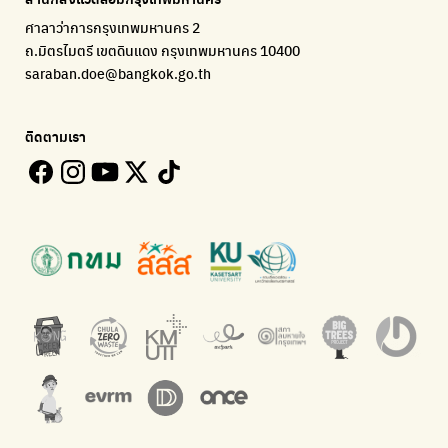
ECOLIFE
Plaplus
35 Hours Bangkok Nature Play
ศาลาว่าการกรุงเทพมหานคร 2
แพลตฟอร์มเพื่อสิ่งแวดล้อม
แพลตฟอร์มการจัดการพลาสติกชีวภาพหลังการกินดื่ม
โครงการ 35 ชั่วโมงการเรียนรู้ธรรมชาติผ่านการเล่น
ถ.มิตรไมตรี เขตดินแดง กรุงเทพมหานคร 10400
Environman
Loopers
saraban.doe@bangkok.go.th
เรื่องราวสิ่งแวดล้อม เพื่อสร้างความตระหนัก
รวบรวมและส่งต่อเสื้อผ้ามือสองคุณภาพดี
Bangkok Open Policy
WASTE BUY delivery
ติดตามเรา
ติดตามความคืบหน้านโยบายกรุงเทพมหานคร
รับซื้อขยะถึงบ้าน
Kong Green Green
ECOLIFE
นำเสนอเรื่องราวเกี่ยวกับขยะ ที่เข้าถึงง่าย
แพลตฟอร์มเพื่อสิ่งแวดล้อม
Green2Get
ทิ้ง E-Waste กับ AIS
แอปแยกขยะได้ง่ายๆเพียงสแกนบาร์โค้ดสินค้า
กำจัด E-waste อย่างถูกวิธี ตามจุดรับ และไปรษณีย์
Net Zero Carbon
Green map
Everything about our planet and more
แผนที่เกี่ยวกับการแยกขยะแบบครบจบในที่เดียว
The Sustainment
มือวิเศษกรุงเทพ
การบริหารองค์กรเพื่อสังคมและสิ่งแวดล้อม
บริจาคขยะไปอัพไซเคิลเป็นชุดพนักงานกวาดถนน
WonWon
WonWon
รวมร้านซ่อมใกล้บ้านคุณ
รวมร้านซ่อมใกล้บ้านคุณ
Bike for Everyone