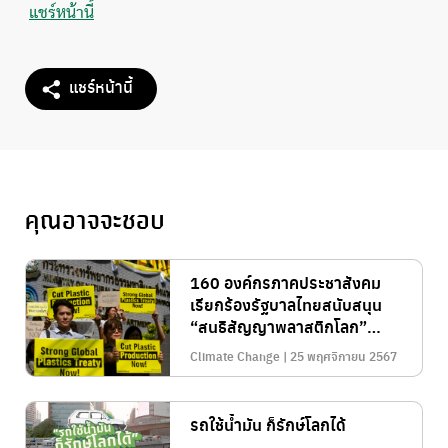
แชร์หน้านี้
แชร์หน้านี้
คุณอาจจะชอบ
160 องค์กรภาคประชาสังคม
เรียกร้องรัฐบาลไทยสนับสนุน
“สนธิสัญญาพลาสติกโลก”
ควบคุมการผลิต-ยุติมลพิษ
Climate Change | 25 พฤศจิกายน 2567
พลาสติกตลอดวงจรชีวิต
รถใช้น้ำมัน ก็รักษ์โลกได้