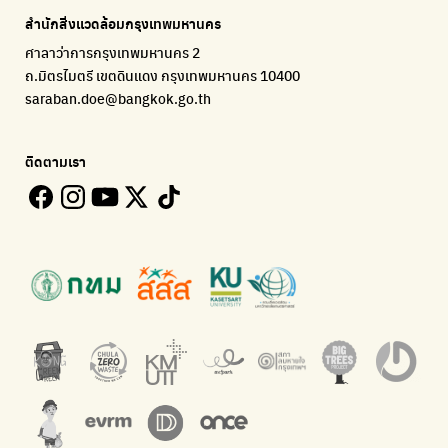
แจ้งปัญหาของเมือง เพื่อให้หน่วยงานแก้ไข
Platform เปลี่ยนพฤติกรรมการแยกขยะ
Environmental Justice Foundation Thailand
สำนักสิ่งแวดล้อมกรุงเทพมหานคร
ECOLIFE
Plaplus
35 Hours Bangkok Nature Play
ศาลาว่าการกรุงเทพมหานคร 2
แพลตฟอร์มเพื่อสิ่งแวดล้อม
แพลตฟอร์มการจัดการพลาสติกชีวภาพหลังการกินดื่ม
โครงการ 35 ชั่วโมงการเรียนรู้ธรรมชาติผ่านการเล่น
ถ.มิตรไมตรี เขตดินแดง กรุงเทพมหานคร 10400
Environman
Loopers
saraban.doe@bangkok.go.th
เรื่องราวสิ่งแวดล้อม เพื่อสร้างความตระหนัก
รวบรวมและส่งต่อเสื้อผ้ามือสองคุณภาพดี
Bangkok Open Policy
WASTE BUY delivery
ติดตามเรา
ติดตามความคืบหน้านโยบายกรุงเทพมหานคร
รับซื้อขยะถึงบ้าน
Kong Green Green
ECOLIFE
นำเสนอเรื่องราวเกี่ยวกับขยะ ที่เข้าถึงง่าย
แพลตฟอร์มเพื่อสิ่งแวดล้อม
Green2Get
ทิ้ง E-Waste กับ AIS
แอปแยกขยะได้ง่ายๆเพียงสแกนบาร์โค้ดสินค้า
กำจัด E-waste อย่างถูกวิธี ตามจุดรับ และไปรษณีย์
Net Zero Carbon
Green map
Everything about our planet and more
แผนที่เกี่ยวกับการแยกขยะแบบครบจบในที่เดียว
The Sustainment
มือวิเศษกรุงเทพ
การบริหารองค์กรเพื่อสังคมและสิ่งแวดล้อม
บริจาคขยะไปอัพไซเคิลเป็นชุดพนักงานกวาดถนน
WonWon
WonWon
รวมร้านซ่อมใกล้บ้านคุณ
รวมร้านซ่อมใกล้บ้านคุณ