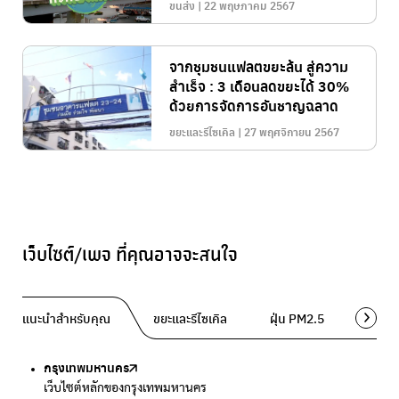
ขนส่ง | 22 พฤษภาคม 2567
จากชุมชนแฟลตขยะล้น สู่ความ
สำเร็จ : 3 เดือนลดขยะได้ 30%
ด้วยการจัดการอันชาญฉลาด
ขยะและรีไซเคิล | 27 พฤศจิกายน 2567
เว็บไซต์/เพจ ที่คุณอาจจะสนใจ
แนะนำสำหรับคุณ
ขยะและรีไซเคิล
ฝุ่น PM2.5
พื้นที่ส
กรุงเทพมหานคร
Traffy Fondue
Traffy Fondue
Bangkok Trees
DCCE
เว็บไซต์หลักของกรุงเทพมหานคร
แจ้งปัญหาขยะ เพื่อให้หน่วยงานแก้ไข
แจ้งปัญหาฝุ่น เพื่อให้หน่วยงานแก้ไข
ความคืบหน้าโครงการต้นไม้ล้านต้น
กรมการเปลี่ยนแปลงสภาพภูมิอากาศและสิ่งแวดล้อม