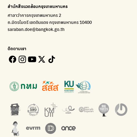
แจ้งปัญหาของเมือง เพื่อให้หน่วยงานแก้ไข
Platform เปลี่ยนพฤติกรรมการแยกขยะ
Environmental Justice Foundation Thailand
สำนักสิ่งแวดล้อมกรุงเทพมหานคร
ECOLIFE
Plaplus
35 Hours Bangkok Nature Play
ศาลาว่าการกรุงเทพมหานคร 2
แพลตฟอร์มเพื่อสิ่งแวดล้อม
แพลตฟอร์มการจัดการพลาสติกชีวภาพหลังการกินดื่ม
โครงการ 35 ชั่วโมงการเรียนรู้ธรรมชาติผ่านการเล่น
ถ.มิตรไมตรี เขตดินแดง กรุงเทพมหานคร 10400
Environman
Loopers
saraban.doe@bangkok.go.th
เรื่องราวสิ่งแวดล้อม เพื่อสร้างความตระหนัก
รวบรวมและส่งต่อเสื้อผ้ามือสองคุณภาพดี
Bangkok Open Policy
WASTE BUY delivery
ติดตามเรา
ติดตามความคืบหน้านโยบายกรุงเทพมหานคร
รับซื้อขยะถึงบ้าน
Kong Green Green
ECOLIFE
นำเสนอเรื่องราวเกี่ยวกับขยะ ที่เข้าถึงง่าย
แพลตฟอร์มเพื่อสิ่งแวดล้อม
Green2Get
ทิ้ง E-Waste กับ AIS
แอปแยกขยะได้ง่ายๆเพียงสแกนบาร์โค้ดสินค้า
กำจัด E-waste อย่างถูกวิธี ตามจุดรับ และไปรษณีย์
Net Zero Carbon
Green map
Everything about our planet and more
แผนที่เกี่ยวกับการแยกขยะแบบครบจบในที่เดียว
The Sustainment
มือวิเศษกรุงเทพ
การบริหารองค์กรเพื่อสังคมและสิ่งแวดล้อม
บริจาคขยะไปอัพไซเคิลเป็นชุดพนักงานกวาดถนน
WonWon
WonWon
รวมร้านซ่อมใกล้บ้านคุณ
รวมร้านซ่อมใกล้บ้านคุณ