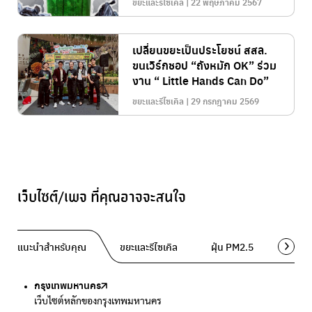
ขยะและรีไซเคิล | 22 พฤษภาคม 2567
เปลี่ยนขยะเป็นประโยชน์ สสล.
ขนเวิร์กชอป “ถังหมัก OK” ร่วม
งาน “ Little Hands Can Do”
ขยะและรีไซเคิล | 29 กรกฎาคม 2569
เว็บไซต์/เพจ ที่คุณอาจจะสนใจ
แนะนำสำหรับคุณ
ขยะและรีไซเคิล
ฝุ่น PM2.5
พื้นที่ส
กรุงเทพมหานคร
Traffy Fondue
Traffy Fondue
Bangkok Trees
DCCE
เว็บไซต์หลักของกรุงเทพมหานคร
แจ้งปัญหาขยะ เพื่อให้หน่วยงานแก้ไข
แจ้งปัญหาฝุ่น เพื่อให้หน่วยงานแก้ไข
ความคืบหน้าโครงการต้นไม้ล้านต้น
กรมการเปลี่ยนแปลงสภาพภูมิอากาศและสิ่งแวดล้อม