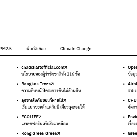
น PM2.5
พื้นที่สีเขียว
Climate Change
chadchartofficial.com
BKK Zero Waste
Airbkk
Greener Bangkok 2030
BangkokStories
Open
ลุงซา
Air4
We p
กรมค
อม
นโยบายของผู้ว่าชัชชาติทั้ง 216 ข้อ
กรุงเทพฯไม่เทรวม
รายงานคุณภาพอากาศในกรุงเทพมหานคร
โครงการเพิ่มพื้นที่สีเขียวภายในปี 2030
เรื่องราวในกรุงเทพโดยครีเอเตอร์
ข้อม
เริ่ม
ตรวจ
เครื
แหล่
Bangkok Trees
Green2Get
Line Alert
Urban Design and Development Center
Climate Strike Thailand
Airb
Kong
IQAi
มูลนิ
สำนั
ละเสียง
ความคืบหน้าโครงการต้นไม้ล้านต้น
แอปแยกขยะได้ง่ายๆเพียงสแกนบาร์โค้ดสินค้า
แจ้งเตือนฝุ่นผ่านไลน์ เมื่อค่าฝุ่นสูง
ศูนย์ออกแบบและพัฒนาผังเมือง
เพจรณรงค์โครงการเพื่อสิ่งแวดล้อมในสังคม
รายง
นำเสน
แอปพ
สร้าง
ศูนย์
ลุงซาเล้งกับขยะที่หายไป
มูลนิธิโลกสีเขียว
สำนักสิ่งแวดล้อม กรุงเทพมหานคร
กรมอุตุนิยมวิทยา
CHUL
How 
เตะฝุ
Net 
ละเสียง
เริ่มแยกขยะตั้งแต่วันนี้ เดี๋ยวลุงสอนให้
สร้างโลกเขียวด้วยพลังเรียนรู้
ศูนย์ข้อมูลกระจายข่าวส่งเสริมอนุรักษ์พลังงาน กทม.
กรมควบคุมอากาศรวมถึงการแจ้งเตือนภัยพิบัติ
จัดก
การแ
แผนท
Ever
ECOLIFE
Plaplus
35 Hours Bangkok Nature Play
Env
Loop
แพลตฟอร์มเพื่อสิ่งแวดล้อม
แพลตฟอร์มการจัดการพลาสติกชีวภาพหลังการกินดื่ม
โครงการ 35 ชั่วโมงการเรียนรู้ธรรมชาติผ่านการเล่น
เรื่อ
รวบร
Kong Green Green
ECOLIFE
Gre
ทิ้ง