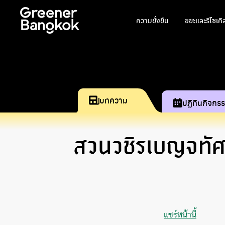
ข้ามไปยังเนื้อหา
ความยั่งยืน
ขยะและรีไซเคิ
บทความ
ปฏิทินกิจกร
สวนวชิรเบญจทั
แชร์หน้านี้