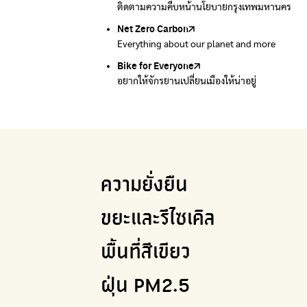
ติดตามความคืบหน้านโยบายกรุงเทพมหานคร
รับซื้อขยะถึงบ้าน
Net Zero Carbon
Green map
Everything about our planet and more
แผนที่เกี่ยวกับการแยกขยะแบบครบจบในที่เดียว
Bike for Everyone
อยากให้จักรยานเปลี่ยนเมืองให้น่าอยู่
ความยั่งยืน
ขยะและรีไซเคิล
พื้นที่สีเขียว
ฝุ่น PM2.5