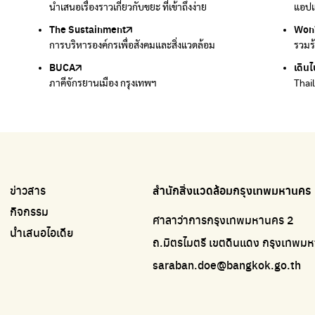
นำเสนอเรื่องราวเกี่ยวกับขยะ ที่เข้าถึงง่าย
แพลตฟอร์มเพื่อสิ่งแวดล้อม
แอปแ
กำจัด
The Sustainment
มือวิเศษกรุงเทพ
Won
Won
การบริหารองค์กรเพื่อสังคมและสิ่งแวดล้อม
บริจาคขยะไปอัพไซเคิลเป็นชุดพนักงานกวาดถนน
รวมร
รวมร
BUCA
เดินไ
ภาคีจักรยานเมือง กรุงเทพฯ
Thai
ข่าวสาร
สำนักสิ่งแวดล้อมกรุงเทพมหานคร
กิจกรรม
ศาลาว่าการกรุงเทพมหานคร 2
นำเสนอไอเดีย
ถ.มิตรไมตรี เขตดินแดง กรุงเทพ
saraban.doe@bangkok.go.th