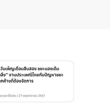
“วันเพ็ญเดือนสิบสอง ขยะนองเต็ม
ตลิ่ง” งานประเพณีไทยกับปัญหาขยะ
กค้างที่ต้องจัดการ
ยะและรีไซเคิล | 27 พฤศจิกายน 2567