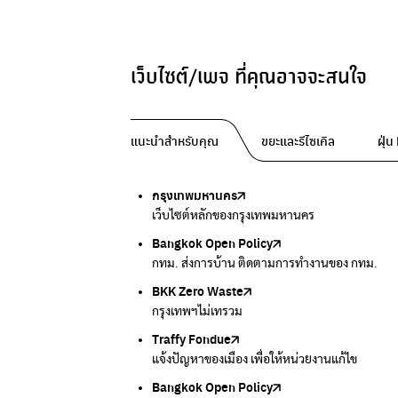
เว็บไซต์/เพจ ที่คุณอาจจะสนใจ
แนะนำสำหรับคุณ
ขยะและรีไซเคิล
ฝุ่
กรุงเทพมหานคร
Traffy Fondue
Traffy Fondue
Bangkok Trees
DCCE
เว็บไซต์หลักของกรุงเทพมหานคร
แจ้งปัญหาขยะ เพื่อให้หน่วยงานแก้ไข
แจ้งปัญหาฝุ่น เพื่อให้หน่วยงานแก้ไข
ความคืบหน้าโครงการต้นไม้ล้านต้น
กรมการเปลี่ยนแปลงสภาพภูมิอากาศและสิ่งแวดล้
Bangkok Open Policy
CHULA Zero Waste
กรมควบคุมมลพิษ
Thai Green Urban (TGU)
Greenpeace
กทม. ส่งการบ้าน ติดตามการทำงานของ กทม.
จัดการขยะภายในพื้นที่อย่างเป็นระบบ
แหล่งข้อมูลเกี่ยวกับมาตรฐานคุณภาพอากาศ น้ำ แ
ระบบฐานข้อมูลด้านสิ่งแวดล้อมและพื้นที่สีเขียว
มูลนิธิสภาประชาชนเพื่อสิ่งแวดล้อม
BKK Zero Waste
กรมควบคุมมลพิษ
Greenpeace
กระทรวงทรัพยากรธรรมชาติและสิ่งแวดล้อม
Carbon Footprint Thailand
กรุงเทพฯไม่เทรวม
แหล่งข้อมูลเกี่ยวกับมาตรฐานคุณภาพอากาศ น้ำ แ
มูลนิธิสภาประชาชนเพื่อสิ่งแวดล้อม
กรมส่งเสริมคุณภาพและสิ่งแวดล้อม
เรียนรู้เครื่องมือคำนวณคาร์บอนฟุตพริ้นท์
Traffy Fondue
Recycle day
EJF Thailand
แจ้งปัญหาของเมือง เพื่อให้หน่วยงานแก้ไข
Platform เปลี่ยนพฤติกรรมการแยกขยะ
Environmental Justice Foundation Thailand
Bangkok Open Policy
WASTE BUY delivery