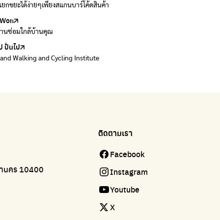
ยกขยะได้ง่ายๆเพียงสแกนบาร์โค้ดสินค้า
 E-waste อย่างถูกวิธี ตามจุดรับ และไปรษณีย์
Won
Won
้านซ่อมใกล้บ้านคุณ
้านซ่อมใกล้บ้านคุณ
ป ปั่นไป
land Walking and Cycling Institute
ติดตามเรา
Facebook
มหานคร 10400
Instagram
Youtube
X