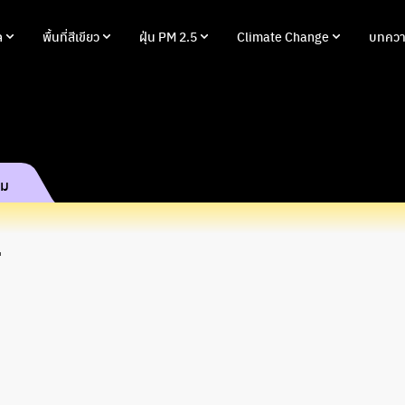
ล
พื้นที่สีเขียว
ฝุ่น PM 2.5
Climate Change
บทควา
รม
ศ