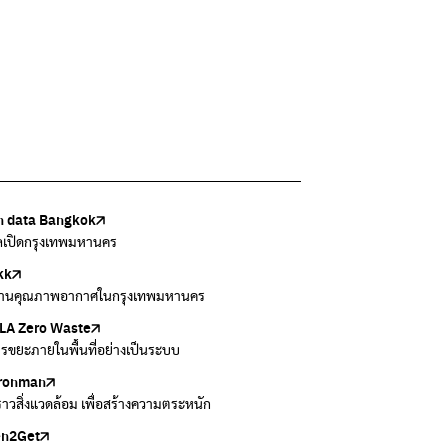
 data Bangkok
เล้งกับขยะที่หายไป
Thai
ark
วบคุมมลพิษ
ูลเปิดกรุงเทพมหานคร
แยกขยะตั้งแต่วันนี้ เดี๋ยวลุงสอนให้
สอบสภาพอากาศรอบตัวคุณง่ายๆ
อข่ายพัฒนาเมืองและชุมชนสุขภาวะ
งข้อมูลเกี่ยวกับมาตรฐานคุณภาพอากาศ น้ำ และเสียง
kk
 Green Green
r Airvisual
ธิโลกสีเขียว
กสิ่งแวดล้อม กรุงเทพมหานคร
านคุณภาพอากาศในกรุงเทพมหานคร
อเรื่องราวเกี่ยวกับขยะ ที่เข้าถึงง่าย
ลิเคชั่น "หมอชัวร์" จากกรมควบคุมโรค
โลกเขียวด้วยพลังเรียนรู้
ข้อมูลกระจายข่าวส่งเสริมอนุรักษ์พลังงาน กทม.
A Zero Waste
to ting
่น
Zero Carbon
ารขยะภายในพื้นที่อย่างเป็นระบบ
ยกขยะให้สนุก
ี่การระบายอากาศในช่วงสูงสุดของแต่ละวัน
ything about our planet and more
ironman
ers
งราวสิ่งแวดล้อม เพื่อสร้างความตระหนัก
วมและส่งต่อเสื้อผ้ามือสองคุณภาพดี
en2Get
 E-Waste กับ AIS