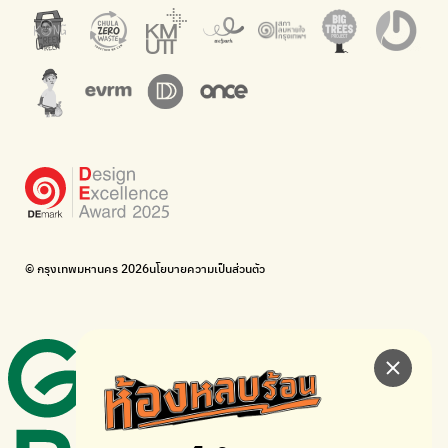
The Sustainment
มือวิเศษกรุงเทพ
การบริหารองค์กรเพื่อสังคมและสิ่งแวดล้อม
บริจาคขยะไปอัพไซเคิลเป็นชุดพนักงานกวาดถนน
WonWon
WonWon
รวมร้านซ่อมใกล้บ้านคุณ
รวมร้านซ่อมใกล้บ้านคุณ
Bike for Everyone
อยากให้จักรยานเปลี่ยนเมืองให้น่าอยู่
BUCA
ภาคีจักรยานเมือง กรุงเทพฯ
เดินไป ปั่นไป
Thailand Walking and Cycling Institute
© กรุงเทพมหานคร 2026
นโยบายความเป็นส่วนตัว