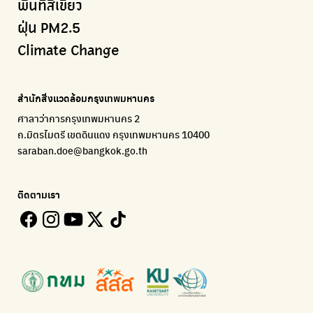
พื้นที่สีเขียว
เริ่มแยกขยะตั้งแต่วันนี้ เดี๋ยวลุงสอนให้
สร้างโลกเขียวด้วยพลังเรียนรู้
ศูนย์ข้อมูลกระจายข่าวส่งเสริมอนุรักษ์พลังงาน กทม.
กรมควบคุมอากาศรวมถึงการแจ้งเตือนภัยพิบัติ
ฝุ่น PM2.5
CHULA Zero Waste
How to ting
เตะฝุ่น
Net Zero Carbon
Climate Change
จัดการขยะภายในพื้นที่อย่างเป็นระบบ
การแยกขยะให้สนุก
แผนที่การระบายอากาศในช่วงสูงสุดของแต่ละวัน
Everything about our planet and more
Traffy Fondue
Recycle day
EJF Thailand
แจ้งปัญหาของเมือง เพื่อให้หน่วยงานแก้ไข
Platform เปลี่ยนพฤติกรรมการแยกขยะ
Environmental Justice Foundation Thailand
สำนักสิ่งแวดล้อมกรุงเทพมหานคร
ECOLIFE
Plaplus
35 Hours Bangkok Nature Play
ศาลาว่าการกรุงเทพมหานคร 2
แพลตฟอร์มเพื่อสิ่งแวดล้อม
แพลตฟอร์มการจัดการพลาสติกชีวภาพหลังการกินดื่ม
โครงการ 35 ชั่วโมงการเรียนรู้ธรรมชาติผ่านการเล่น
ถ.มิตรไมตรี เขตดินแดง กรุงเทพมหานคร 10400
Environman
Loopers
saraban.doe@bangkok.go.th
เรื่องราวสิ่งแวดล้อม เพื่อสร้างความตระหนัก
รวบรวมและส่งต่อเสื้อผ้ามือสองคุณภาพดี
Bangkok Open Policy
WASTE BUY delivery
ติดตามเรา
ติดตามความคืบหน้านโยบายกรุงเทพมหานคร
รับซื้อขยะถึงบ้าน
Kong Green Green
ECOLIFE
นำเสนอเรื่องราวเกี่ยวกับขยะ ที่เข้าถึงง่าย
แพลตฟอร์มเพื่อสิ่งแวดล้อม
Green2Get
ทิ้ง E-Waste กับ AIS
แอปแยกขยะได้ง่ายๆเพียงสแกนบาร์โค้ดสินค้า
กำจัด E-waste อย่างถูกวิธี ตามจุดรับ และไปรษณีย์
Net Zero Carbon
Green map
Everything about our planet and more
แผนที่เกี่ยวกับการแยกขยะแบบครบจบในที่เดียว