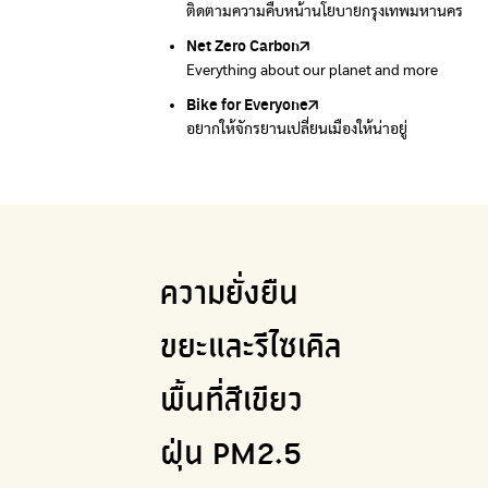
ติดตามความคืบหน้านโยบายกรุงเทพมหานคร
รับซื้อขยะถึงบ้าน
Net Zero Carbon
Green map
Everything about our planet and more
แผนที่เกี่ยวกับการแยกขยะแบบครบจบในที่เดียว
Bike for Everyone
อยากให้จักรยานเปลี่ยนเมืองให้น่าอยู่
ความยั่งยืน
ขยะและรีไซเคิล
พื้นที่สีเขียว
ฝุ่น PM2.5