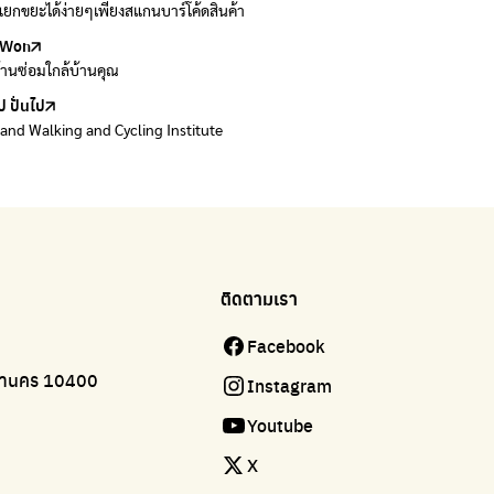
ยกขยะได้ง่ายๆเพียงสแกนบาร์โค้ดสินค้า
 E-waste อย่างถูกวิธี ตามจุดรับ และไปรษณีย์
Won
Won
้านซ่อมใกล้บ้านคุณ
้านซ่อมใกล้บ้านคุณ
ป ปั่นไป
land Walking and Cycling Institute
ติดตามเรา
Facebook
มหานคร 10400
Instagram
Youtube
X