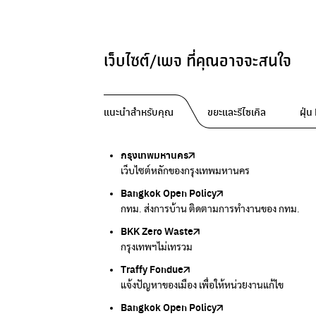
เว็บไซต์/เพจ ที่คุณอาจจะสนใจ
แนะนำสำหรับคุณ
ขยะและรีไซเคิล
ฝุ่
กรุงเทพมหานคร
Traffy Fondue
Traffy Fondue
Bangkok Trees
DCCE
เว็บไซต์หลักของกรุงเทพมหานคร
แจ้งปัญหาขยะ เพื่อให้หน่วยงานแก้ไข
แจ้งปัญหาฝุ่น เพื่อให้หน่วยงานแก้ไข
ความคืบหน้าโครงการต้นไม้ล้านต้น
กรมการเปลี่ยนแปลงสภาพภูมิอากาศและสิ่งแวดล้
Bangkok Open Policy
CHULA Zero Waste
กรมควบคุมมลพิษ
Thai Green Urban (TGU)
Greenpeace
กทม. ส่งการบ้าน ติดตามการทำงานของ กทม.
จัดการขยะภายในพื้นที่อย่างเป็นระบบ
แหล่งข้อมูลเกี่ยวกับมาตรฐานคุณภาพอากาศ น้ำ แ
ระบบฐานข้อมูลด้านสิ่งแวดล้อมและพื้นที่สีเขียว
มูลนิธิสภาประชาชนเพื่อสิ่งแวดล้อม
BKK Zero Waste
กรมควบคุมมลพิษ
Greenpeace
กระทรวงทรัพยากรธรรมชาติและสิ่งแวดล้อม
Carbon Footprint Thailand
กรุงเทพฯไม่เทรวม
แหล่งข้อมูลเกี่ยวกับมาตรฐานคุณภาพอากาศ น้ำ แ
มูลนิธิสภาประชาชนเพื่อสิ่งแวดล้อม
กรมส่งเสริมคุณภาพและสิ่งแวดล้อม
เรียนรู้เครื่องมือคำนวณคาร์บอนฟุตพริ้นท์
Traffy Fondue
Recycle day
EJF Thailand
แจ้งปัญหาของเมือง เพื่อให้หน่วยงานแก้ไข
Platform เปลี่ยนพฤติกรรมการแยกขยะ
Environmental Justice Foundation Thailand
Bangkok Open Policy
WASTE BUY delivery