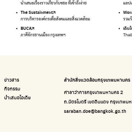
นำเสนอเรื่องราวเกี่ยวกับขยะ ที่เข้าถึงง่าย
แพลตฟอร์มเพื่อสิ่งแวดล้อม
แอปแ
กำจัด
The Sustainment
มือวิเศษกรุงเทพ
Won
Won
การบริหารองค์กรเพื่อสังคมและสิ่งแวดล้อม
บริจาคขยะไปอัพไซเคิลเป็นชุดพนักงานกวาดถนน
รวมร
รวมร
BUCA
เดินไ
ภาคีจักรยานเมือง กรุงเทพฯ
Thai
ข่าวสาร
สำนักสิ่งแวดล้อมกรุงเทพมหานคร
กิจกรรม
ศาลาว่าการกรุงเทพมหานคร 2
นำเสนอไอเดีย
ถ.มิตรไมตรี เขตดินแดง กรุงเทพ
saraban.doe@bangkok.go.th