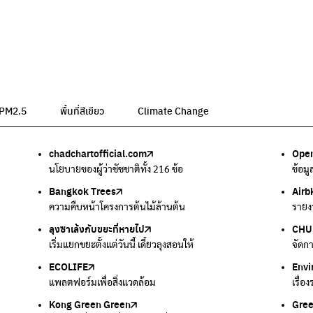
น PM2.5
พื้นที่สีเขียว
Climate Change
chadchartofficial.com
BKK Zero Waste
Airbkk
Greener Bangkok 2030
BangkokStories
Open
ลุงซา
Air4
We p
กรมค
อม
นโยบายของผู้ว่าชัชชาติทั้ง 216 ข้อ
กรุงเทพฯไม่เทรวม
รายงานคุณภาพอากาศในกรุงเทพมหานคร
โครงการเพิ่มพื้นที่สีเขียวภายในปี 2030
เรื่องราวในกรุงเทพโดยครีเอเตอร์
ข้อม
เริ่ม
ตรวจ
เครื
แหล่
Bangkok Trees
Green2Get
Line Alert
Urban Design and Development Center
Climate Strike Thailand
Airb
Kong
IQAi
มูลนิ
สำนั
ละเสียง
ความคืบหน้าโครงการต้นไม้ล้านต้น
แอปแยกขยะได้ง่ายๆเพียงสแกนบาร์โค้ดสินค้า
แจ้งเตือนฝุ่นผ่านไลน์ เมื่อค่าฝุ่นสูง
ศูนย์ออกแบบและพัฒนาผังเมือง
เพจรณรงค์โครงการเพื่อสิ่งแวดล้อมในสังคม
รายง
นำเสน
แอปพ
สร้าง
ศูนย์
ลุงซาเล้งกับขยะที่หายไป
มูลนิธิโลกสีเขียว
สำนักสิ่งแวดล้อม กรุงเทพมหานคร
กรมอุตุนิยมวิทยา
CHUL
How 
เตะฝุ
Net 
ละเสียง
เริ่มแยกขยะตั้งแต่วันนี้ เดี๋ยวลุงสอนให้
สร้างโลกเขียวด้วยพลังเรียนรู้
ศูนย์ข้อมูลกระจายข่าวส่งเสริมอนุรักษ์พลังงาน กทม.
กรมควบคุมอากาศรวมถึงการแจ้งเตือนภัยพิบัติ
จัดก
การแ
แผนท
Ever
ECOLIFE
Plaplus
35 Hours Bangkok Nature Play
Env
Loop
แพลตฟอร์มเพื่อสิ่งแวดล้อม
แพลตฟอร์มการจัดการพลาสติกชีวภาพหลังการกินดื่ม
โครงการ 35 ชั่วโมงการเรียนรู้ธรรมชาติผ่านการเล่น
เรื่อ
รวบร
Kong Green Green
ECOLIFE
Gre
ทิ้ง