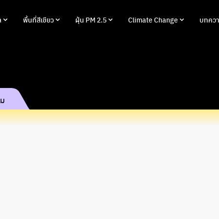
ล
พื้นที่สีเขียว
ฝุ่น PM 2.5
Climate Change
บทควา
รม