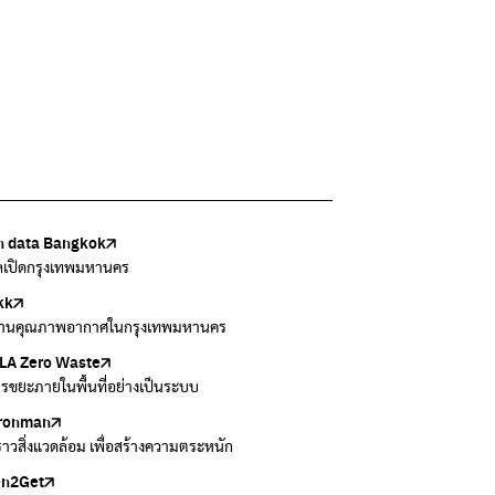
 data Bangkok
เล้งกับขยะที่หายไป
Thai
ark
วบคุมมลพิษ
ูลเปิดกรุงเทพมหานคร
แยกขยะตั้งแต่วันนี้ เดี๋ยวลุงสอนให้
สอบสภาพอากาศรอบตัวคุณง่ายๆ
อข่ายพัฒนาเมืองและชุมชนสุขภาวะ
งข้อมูลเกี่ยวกับมาตรฐานคุณภาพอากาศ น้ำ และเสียง
kk
 Green Green
r Airvisual
ธิโลกสีเขียว
กสิ่งแวดล้อม กรุงเทพมหานคร
านคุณภาพอากาศในกรุงเทพมหานคร
อเรื่องราวเกี่ยวกับขยะ ที่เข้าถึงง่าย
ลิเคชั่น "หมอชัวร์" จากกรมควบคุมโรค
โลกเขียวด้วยพลังเรียนรู้
ข้อมูลกระจายข่าวส่งเสริมอนุรักษ์พลังงาน กทม.
A Zero Waste
to ting
่น
Zero Carbon
ารขยะภายในพื้นที่อย่างเป็นระบบ
ยกขยะให้สนุก
ี่การระบายอากาศในช่วงสูงสุดของแต่ละวัน
ything about our planet and more
ironman
ers
งราวสิ่งแวดล้อม เพื่อสร้างความตระหนัก
วมและส่งต่อเสื้อผ้ามือสองคุณภาพดี
en2Get
 E-Waste กับ AIS