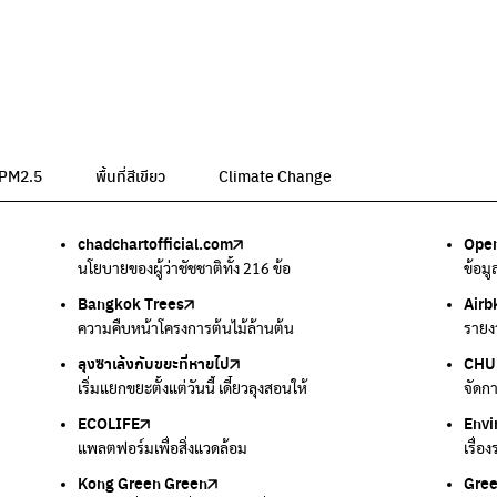
น PM2.5
พื้นที่สีเขียว
Climate Change
chadchartofficial.com
BKK Zero Waste
Airbkk
Greener Bangkok 2030
BangkokStories
Open
ลุงซา
Air4
We p
กรมค
อม
นโยบายของผู้ว่าชัชชาติทั้ง 216 ข้อ
กรุงเทพฯไม่เทรวม
รายงานคุณภาพอากาศในกรุงเทพมหานคร
โครงการเพิ่มพื้นที่สีเขียวภายในปี 2030
เรื่องราวในกรุงเทพโดยครีเอเตอร์
ข้อม
เริ่ม
ตรวจ
เครื
แหล่
Bangkok Trees
Green2Get
Line Alert
Urban Design and Development Center
Climate Strike Thailand
Airb
Kong
IQAi
มูลนิ
สำนั
ละเสียง
ความคืบหน้าโครงการต้นไม้ล้านต้น
แอปแยกขยะได้ง่ายๆเพียงสแกนบาร์โค้ดสินค้า
แจ้งเตือนฝุ่นผ่านไลน์ เมื่อค่าฝุ่นสูง
ศูนย์ออกแบบและพัฒนาผังเมือง
เพจรณรงค์โครงการเพื่อสิ่งแวดล้อมในสังคม
รายง
นำเสน
แอปพ
สร้าง
ศูนย์
ลุงซาเล้งกับขยะที่หายไป
มูลนิธิโลกสีเขียว
สำนักสิ่งแวดล้อม กรุงเทพมหานคร
กรมอุตุนิยมวิทยา
CHUL
How 
เตะฝุ
Net 
ละเสียง
เริ่มแยกขยะตั้งแต่วันนี้ เดี๋ยวลุงสอนให้
สร้างโลกเขียวด้วยพลังเรียนรู้
ศูนย์ข้อมูลกระจายข่าวส่งเสริมอนุรักษ์พลังงาน กทม.
กรมควบคุมอากาศรวมถึงการแจ้งเตือนภัยพิบัติ
จัดก
การแ
แผนท
Ever
ECOLIFE
Plaplus
35 Hours Bangkok Nature Play
Env
Loop
แพลตฟอร์มเพื่อสิ่งแวดล้อม
แพลตฟอร์มการจัดการพลาสติกชีวภาพหลังการกินดื่ม
โครงการ 35 ชั่วโมงการเรียนรู้ธรรมชาติผ่านการเล่น
เรื่อ
รวบร
Kong Green Green
ECOLIFE
Gre
ทิ้ง