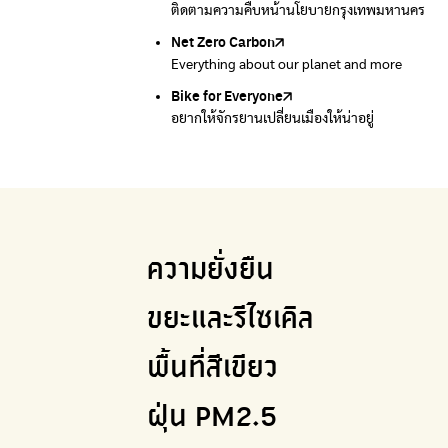
ติดตามความคืบหน้านโยบายกรุงเทพมหานคร
รับซื้อขยะถึงบ้าน
Net Zero Carbon
Green map
Everything about our planet and more
แผนที่เกี่ยวกับการแยกขยะแบบครบจบในที่เดียว
Bike for Everyone
อยากให้จักรยานเปลี่ยนเมืองให้น่าอยู่
ความยั่งยืน
ขยะและรีไซเคิล
พื้นที่สีเขียว
ฝุ่น PM2.5