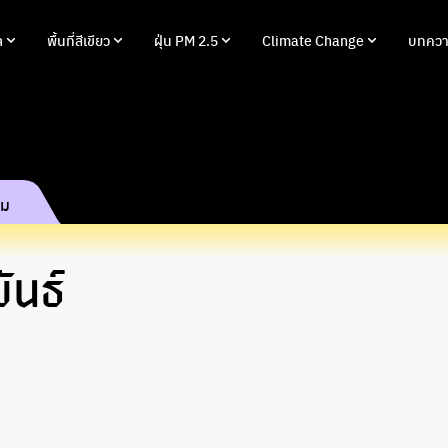
ล
พื้นที่สีเขียว
ฝุ่น PM 2.5
Climate Change
บทควา
รม
ันธ์