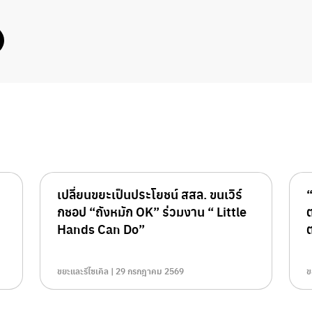
เปลี่ยนขยะเป็นประโยชน์ สสล. ขนเวิร์
กชอป “ถังหมัก OK” ร่วมงาน “ Little
Hands Can Do”
ต
ขยะและรีไซเคิล | 29 กรกฎาคม 2569
ข