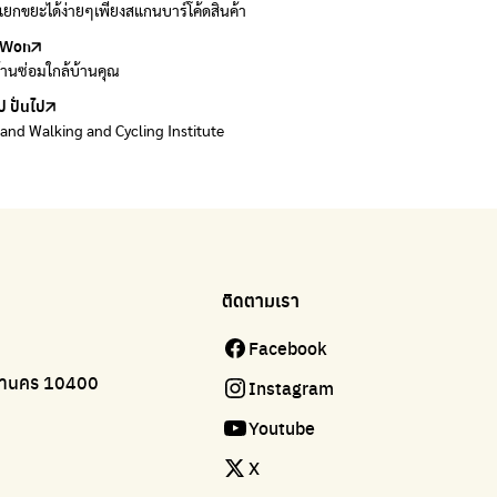
ยกขยะได้ง่ายๆเพียงสแกนบาร์โค้ดสินค้า
 E-waste อย่างถูกวิธี ตามจุดรับ และไปรษณีย์
Won
Won
้านซ่อมใกล้บ้านคุณ
้านซ่อมใกล้บ้านคุณ
ป ปั่นไป
land Walking and Cycling Institute
ติดตามเรา
Facebook
มหานคร 10400
Instagram
Youtube
X