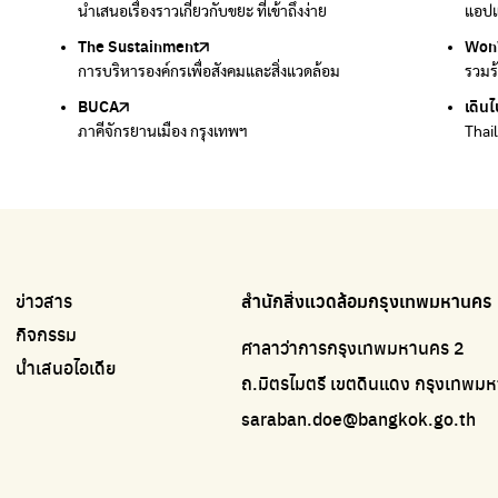
นำเสนอเรื่องราวเกี่ยวกับขยะ ที่เข้าถึงง่าย
แพลตฟอร์มเพื่อสิ่งแวดล้อม
แอปแ
กำจัด
The Sustainment
มือวิเศษกรุงเทพ
Won
Won
การบริหารองค์กรเพื่อสังคมและสิ่งแวดล้อม
บริจาคขยะไปอัพไซเคิลเป็นชุดพนักงานกวาดถนน
รวมร
รวมร
BUCA
เดินไ
ภาคีจักรยานเมือง กรุงเทพฯ
Thai
ข่าวสาร
สำนักสิ่งแวดล้อมกรุงเทพมหานคร
กิจกรรม
ศาลาว่าการกรุงเทพมหานคร 2
นำเสนอไอเดีย
ถ.มิตรไมตรี เขตดินแดง กรุงเทพ
saraban.doe@bangkok.go.th