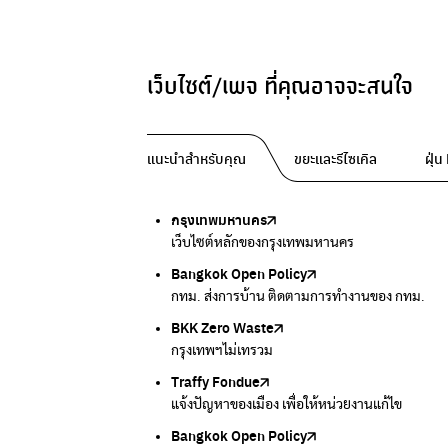
เว็บไซต์/เพจ ที่คุณอาจจะสนใจ
แนะนำสำหรับคุณ
ขยะและรีไซเคิล
ฝุ่
กรุงเทพมหานคร
Traffy Fondue
Traffy Fondue
Bangkok Trees
DCCE
เว็บไซต์หลักของกรุงเทพมหานคร
แจ้งปัญหาขยะ เพื่อให้หน่วยงานแก้ไข
แจ้งปัญหาฝุ่น เพื่อให้หน่วยงานแก้ไข
ความคืบหน้าโครงการต้นไม้ล้านต้น
กรมการเปลี่ยนแปลงสภาพภูมิอากาศและสิ่งแวดล้
Bangkok Open Policy
CHULA Zero Waste
กรมควบคุมมลพิษ
Thai Green Urban (TGU)
Greenpeace
กทม. ส่งการบ้าน ติดตามการทำงานของ กทม.
จัดการขยะภายในพื้นที่อย่างเป็นระบบ
แหล่งข้อมูลเกี่ยวกับมาตรฐานคุณภาพอากาศ น้ำ แ
ระบบฐานข้อมูลด้านสิ่งแวดล้อมและพื้นที่สีเขียว
มูลนิธิสภาประชาชนเพื่อสิ่งแวดล้อม
BKK Zero Waste
กรมควบคุมมลพิษ
Greenpeace
กระทรวงทรัพยากรธรรมชาติและสิ่งแวดล้อม
Carbon Footprint Thailand
กรุงเทพฯไม่เทรวม
แหล่งข้อมูลเกี่ยวกับมาตรฐานคุณภาพอากาศ น้ำ แ
มูลนิธิสภาประชาชนเพื่อสิ่งแวดล้อม
กรมส่งเสริมคุณภาพและสิ่งแวดล้อม
เรียนรู้เครื่องมือคำนวณคาร์บอนฟุตพริ้นท์
Traffy Fondue
Recycle day
EJF Thailand
แจ้งปัญหาของเมือง เพื่อให้หน่วยงานแก้ไข
Platform เปลี่ยนพฤติกรรมการแยกขยะ
Environmental Justice Foundation Thailand
Bangkok Open Policy
WASTE BUY delivery