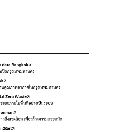
 data Bangkok
เล้งกับขยะที่หายไป
Thai
ark
วบคุมมลพิษ
ูลเปิดกรุงเทพมหานคร
แยกขยะตั้งแต่วันนี้ เดี๋ยวลุงสอนให้
สอบสภาพอากาศรอบตัวคุณง่ายๆ
อข่ายพัฒนาเมืองและชุมชนสุขภาวะ
งข้อมูลเกี่ยวกับมาตรฐานคุณภาพอากาศ น้ำ และเสียง
kk
 Green Green
r Airvisual
ธิโลกสีเขียว
กสิ่งแวดล้อม กรุงเทพมหานคร
านคุณภาพอากาศในกรุงเทพมหานคร
อเรื่องราวเกี่ยวกับขยะ ที่เข้าถึงง่าย
ลิเคชั่น "หมอชัวร์" จากกรมควบคุมโรค
โลกเขียวด้วยพลังเรียนรู้
ข้อมูลกระจายข่าวส่งเสริมอนุรักษ์พลังงาน กทม.
A Zero Waste
to ting
่น
Zero Carbon
ารขยะภายในพื้นที่อย่างเป็นระบบ
ยกขยะให้สนุก
ี่การระบายอากาศในช่วงสูงสุดของแต่ละวัน
ything about our planet and more
ironman
ers
งราวสิ่งแวดล้อม เพื่อสร้างความตระหนัก
วมและส่งต่อเสื้อผ้ามือสองคุณภาพดี
en2Get
 E-Waste กับ AIS