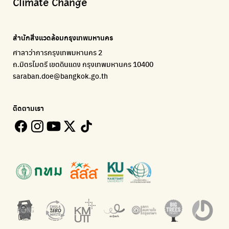
Climate Change
จัดการขยะภายในพื้นที่อย่างเป็นระบบ
การแยกขยะให้สนุก
แผนที่การระบายอากาศในช่วงสูงสุดของแต่ละวัน
Everything about our planet and more
Traffy Fondue
Recycle day
EJF Thailand
แจ้งปัญหาของเมือง เพื่อให้หน่วยงานแก้ไข
Platform เปลี่ยนพฤติกรรมการแยกขยะ
Environmental Justice Foundation Thailand
สำนักสิ่งแวดล้อมกรุงเทพมหานคร
ECOLIFE
Plaplus
35 Hours Bangkok Nature Play
ศาลาว่าการกรุงเทพมหานคร 2
แพลตฟอร์มเพื่อสิ่งแวดล้อม
แพลตฟอร์มการจัดการพลาสติกชีวภาพหลังการกินดื่ม
โครงการ 35 ชั่วโมงการเรียนรู้ธรรมชาติผ่านการเล่น
ถ.มิตรไมตรี เขตดินแดง กรุงเทพมหานคร 10400
Environman
Loopers
saraban.doe@bangkok.go.th
เรื่องราวสิ่งแวดล้อม เพื่อสร้างความตระหนัก
รวบรวมและส่งต่อเสื้อผ้ามือสองคุณภาพดี
Bangkok Open Policy
WASTE BUY delivery
ติดตามเรา
ติดตามความคืบหน้านโยบายกรุงเทพมหานคร
รับซื้อขยะถึงบ้าน
Kong Green Green
ECOLIFE
นำเสนอเรื่องราวเกี่ยวกับขยะ ที่เข้าถึงง่าย
แพลตฟอร์มเพื่อสิ่งแวดล้อม
Green2Get
ทิ้ง E-Waste กับ AIS
แอปแยกขยะได้ง่ายๆเพียงสแกนบาร์โค้ดสินค้า
กำจัด E-waste อย่างถูกวิธี ตามจุดรับ และไปรษณีย์
Net Zero Carbon
Green map
Everything about our planet and more
แผนที่เกี่ยวกับการแยกขยะแบบครบจบในที่เดียว
The Sustainment
มือวิเศษกรุงเทพ
การบริหารองค์กรเพื่อสังคมและสิ่งแวดล้อม
บริจาคขยะไปอัพไซเคิลเป็นชุดพนักงานกวาดถนน