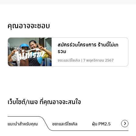
คุณอาจจะชอบ
สมัครร่วมโครงการ ร้านนี้ไม่เท
รวม
ขยะและรีไซเคิล | 7 พฤศจิกายน 2567
เว็บไซต์/เพจ ที่คุณอาจจะสนใจ
แนะนำสำหรับคุณ
ขยะและรีไซเคิล
ฝุ่น PM2.5
พื้นที่ส