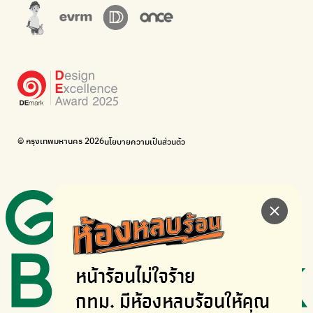
WonWon
WonWon
รวมร้านซ่อมใกล้บ้านคุณ
รวมร้านซ่อมใกล้บ้านคุณ
Bike for Everyone
อยากให้จักรยานเปลี่ยนเมืองให้น่าอยู่
BUCA
ภาคีจักรยานเมือง กรุงเทพฯ
เดินไป ปั่นไป
Thailand Walking and Cycling Institute
© กรุงเทพมหานคร 2026
นโยบายความเป็นส่วนตัว
หน้าร้อนไม่ใจร้าย
กทม. มีห้องหลบร้อนให้คุณ