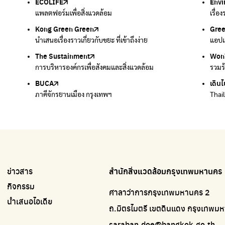
ECOLIFE
Plaplus
35 Hours Bangkok Nature Play
Env
Loop
แพลตฟอร์มเพื่อสิ่งแวดล้อม
แพลตฟอร์มการจัดการพลาสติกชีวภาพหลังการกินดื่ม
โครงการ 35 ชั่วโมงการเรียนรู้ธรรมชาติผ่านการเล่น
เรื่อ
รวบร
Kong Green Green
ECOLIFE
Gre
ทิ้ง
นำเสนอเรื่องราวเกี่ยวกับขยะ ที่เข้าถึงง่าย
แพลตฟอร์มเพื่อสิ่งแวดล้อม
แอปแ
กำจัด
The Sustainment
มือวิเศษกรุงเทพ
Won
Won
การบริหารองค์กรเพื่อสังคมและสิ่งแวดล้อม
บริจาคขยะไปอัพไซเคิลเป็นชุดพนักงานกวาดถนน
รวมร
รวมร
BUCA
เดินไ
ภาคีจักรยานเมือง กรุงเทพฯ
Thai
ข่าวสาร
สำนักสิ่งแวดล้อมกรุงเทพมหานคร
กิจกรรม
ศาลาว่าการกรุงเทพมหานคร 2
นำเสนอไอเดีย
ถ.มิตรไมตรี เขตดินแดง กรุงเทพ
saraban.doe@bangkok.go.th