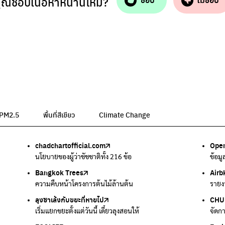
ุณชอบเนื้อหาหน้านี้ไหม?
น PM2.5
พื้นที่สีเขียว
Climate Change
chadchartofficial.com
BKK Zero Waste
Airbkk
Greener Bangkok 2030
BangkokStories
Open
ลุงซา
Air4
We p
กรมค
อม
นโยบายของผู้ว่าชัชชาติทั้ง 216 ข้อ
กรุงเทพฯไม่เทรวม
รายงานคุณภาพอากาศในกรุงเทพมหานคร
โครงการเพิ่มพื้นที่สีเขียวภายในปี 2030
เรื่องราวในกรุงเทพโดยครีเอเตอร์
ข้อม
เริ่ม
ตรวจ
เครื
แหล่
Bangkok Trees
Green2Get
Line Alert
Urban Design and Development Center
Climate Strike Thailand
Airb
Kong
IQAi
มูลนิ
สำนั
ละเสียง
ความคืบหน้าโครงการต้นไม้ล้านต้น
แอปแยกขยะได้ง่ายๆเพียงสแกนบาร์โค้ดสินค้า
แจ้งเตือนฝุ่นผ่านไลน์ เมื่อค่าฝุ่นสูง
ศูนย์ออกแบบและพัฒนาผังเมือง
เพจรณรงค์โครงการเพื่อสิ่งแวดล้อมในสังคม
รายง
นำเสน
แอปพ
สร้าง
ศูนย์
ลุงซาเล้งกับขยะที่หายไป
มูลนิธิโลกสีเขียว
สำนักสิ่งแวดล้อม กรุงเทพมหานคร
กรมอุตุนิยมวิทยา
CHUL
How 
เตะฝุ
Net 
ละเสียง
เริ่มแยกขยะตั้งแต่วันนี้ เดี๋ยวลุงสอนให้
สร้างโลกเขียวด้วยพลังเรียนรู้
ศูนย์ข้อมูลกระจายข่าวส่งเสริมอนุรักษ์พลังงาน กทม.
กรมควบคุมอากาศรวมถึงการแจ้งเตือนภัยพิบัติ
จัดก
การแ
แผนท
Ever