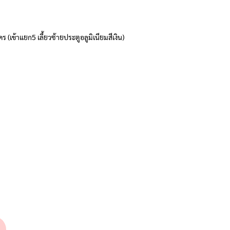
ข้าแยก5 เลี้ยวซ้ายประตูอลูมิเนียมสีเงิน)