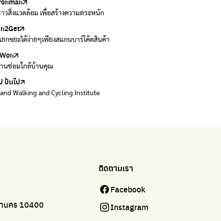
ironman
ers
งราวสิ่งแวดล้อม เพื่อสร้างความตระหนัก
วมและส่งต่อเสื้อผ้ามือสองคุณภาพดี
en2Get
 E-Waste กับ AIS
ยกขยะได้ง่ายๆเพียงสแกนบาร์โค้ดสินค้า
 E-waste อย่างถูกวิธี ตามจุดรับ และไปรษณีย์
Won
Won
้านซ่อมใกล้บ้านคุณ
้านซ่อมใกล้บ้านคุณ
ป ปั่นไป
land Walking and Cycling Institute
ติดตามเรา
Facebook
มหานคร 10400
Instagram