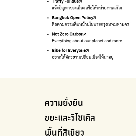
Traffy Fondue
Recycle day
EJF Thailand
แจ้งปัญหาของเมือง เพื่อให้หน่วยงานแก้ไข
Platform เปลี่ยนพฤติกรรมการแยกขยะ
Environmental Justice Foundation Thailand
Bangkok Open Policy
WASTE BUY delivery
ติดตามความคืบหน้านโยบายกรุงเทพมหานคร
รับซื้อขยะถึงบ้าน
Net Zero Carbon
Green map
Everything about our planet and more
แผนที่เกี่ยวกับการแยกขยะแบบครบจบในที่เดียว
Bike for Everyone
อยากให้จักรยานเปลี่ยนเมืองให้น่าอยู่
ความยั่งยืน
ขยะและรีไซเคิล
พื้นที่สีเขียว