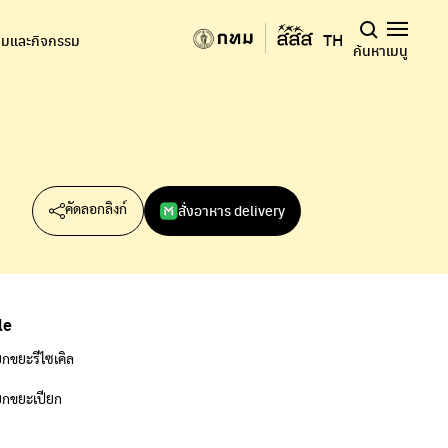
TH
มและกิจกรรม
ค้นหา
เมนู
สั่งอาหาร delivery
คัดลอกลิงก์
le
กขยะรีไซเคิล
กขยะเปียก