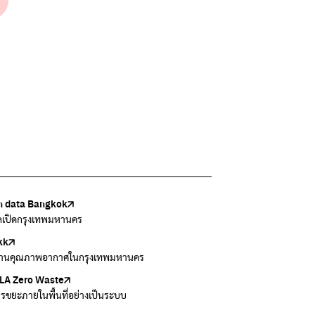
 data Bangkok
เล้งกับขยะที่หายไป
Thai
ark
วบคุมมลพิษ
ูลเปิดกรุงเทพมหานคร
แยกขยะตั้งแต่วันนี้ เดี๋ยวลุงสอนให้
สอบสภาพอากาศรอบตัวคุณง่ายๆ
อข่ายพัฒนาเมืองและชุมชนสุขภาวะ
งข้อมูลเกี่ยวกับมาตรฐานคุณภาพอากาศ น้ำ และเสียง
kk
 Green Green
r Airvisual
ธิโลกสีเขียว
กสิ่งแวดล้อม กรุงเทพมหานคร
านคุณภาพอากาศในกรุงเทพมหานคร
อเรื่องราวเกี่ยวกับขยะ ที่เข้าถึงง่าย
ลิเคชั่น "หมอชัวร์" จากกรมควบคุมโรค
โลกเขียวด้วยพลังเรียนรู้
ข้อมูลกระจายข่าวส่งเสริมอนุรักษ์พลังงาน กทม.
A Zero Waste
to ting
่น
Zero Carbon
ารขยะภายในพื้นที่อย่างเป็นระบบ
ยกขยะให้สนุก
ี่การระบายอากาศในช่วงสูงสุดของแต่ละวัน
ything about our planet and more