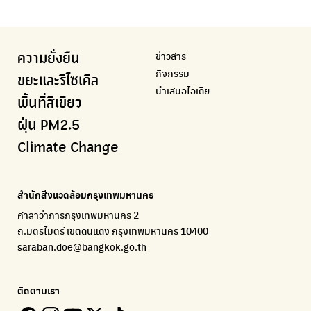
ความคืบหน้าโครงการต้นไม้ล้านต้น
แอปแยกขยะได้ง่ายๆเพียงสแกนบาร์โค้ดสินค้า
แจ้งเตือนฝุ่นผ่านไลน์ เมื่อค่าฝุ่นสูง
ศูนย์ออกแบบและพัฒนาผังเมือง
เพจรณรงค์โครงการเพื่อสิ่งแวดล้อมในสังคม
Airbkk
Kong Green Green
IQAir Airvisual
มูลนิธิโลกสีเขียว
สำนักสิ่งแวดล้อม กรุงเทพมหานคร
รายงานคุณภาพอากาศในกรุงเทพมหานคร
นำเสนอเรื่องราวเกี่ยวกับขยะ ที่เข้าถึงง่าย
แอปพลิเคชั่น "หมอชัวร์" จากกรมควบคุมโรค
สร้างโลกเขียวด้วยพลังเรียนรู้
ศูนย์ข้อมูลกระจายข่าวส่งเสริมอนุรักษ์พลังงาน กทม.
ข่าวสาร
ความยั่งยืน
BKK Zero Waste
กรมควบคุมมลพิษ
Greenpeace
กระทรวงทรัพยากรธรรมชาติและสิ่งแวดล้อม
Carbon Footprint Thailand
กิจกรรม
กรุงเทพฯไม่เทรวม
แหล่งข้อมูลเกี่ยวกับมาตรฐานคุณภาพอากาศ น้ำ และเสียง
มูลนิธิสภาประชาชนเพื่อสิ่งแวดล้อม
กรมส่งเสริมคุณภาพและสิ่งแวดล้อม
เรียนรู้เครื่องมือคำนวณคาร์บอนฟุตพริ้นท์
ขยะและรีไซเคิล
นำเสนอไอเดีย
ลุงซาเล้งกับขยะที่หายไป
มูลนิธิโลกสีเขียว
สำนักสิ่งแวดล้อม กรุงเทพมหานคร
กรมอุตุนิยมวิทยา
พื้นที่สีเขียว
เริ่มแยกขยะตั้งแต่วันนี้ เดี๋ยวลุงสอนให้
สร้างโลกเขียวด้วยพลังเรียนรู้
ศูนย์ข้อมูลกระจายข่าวส่งเสริมอนุรักษ์พลังงาน กทม.
กรมควบคุมอากาศรวมถึงการแจ้งเตือนภัยพิบัติ
ฝุ่น PM2.5
CHULA Zero Waste
How to ting
เตะฝุ่น
Net Zero Carbon
Climate Change
จัดการขยะภายในพื้นที่อย่างเป็นระบบ
การแยกขยะให้สนุก
แผนที่การระบายอากาศในช่วงสูงสุดของแต่ละวัน
Everything about our planet and more
Traffy Fondue
Recycle day
EJF Thailand
แจ้งปัญหาของเมือง เพื่อให้หน่วยงานแก้ไข
Platform เปลี่ยนพฤติกรรมการแยกขยะ
Environmental Justice Foundation Thailand
สำนักสิ่งแวดล้อมกรุงเทพมหานคร
ECOLIFE
Plaplus
35 Hours Bangkok Nature Play
ศาลาว่าการกรุงเทพมหานคร 2
แพลตฟอร์มเพื่อสิ่งแวดล้อม
แพลตฟอร์มการจัดการพลาสติกชีวภาพหลังการกินดื่ม
โครงการ 35 ชั่วโมงการเรียนรู้ธรรมชาติผ่านการเล่น
ถ.มิตรไมตรี เขตดินแดง กรุงเทพมหานคร 10400
Environman
Loopers
saraban.doe@bangkok.go.th
เรื่องราวสิ่งแวดล้อม เพื่อสร้างความตระหนัก
รวบรวมและส่งต่อเสื้อผ้ามือสองคุณภาพดี
Bangkok Open Policy
WASTE BUY delivery
ติดตามเรา
ติดตามความคืบหน้านโยบายกรุงเทพมหานคร
รับซื้อขยะถึงบ้าน