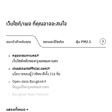
เว็บไซต์/เพจ ที่คุณอาจจะสนใจ
แนะนำสำหรับคุณ
ขยะและรีไซเคิล
ฝุ่น PM2.5
พื้นที่ส
กรุงเทพมหานคร
Traffy Fondue
Traffy Fondue
Bangkok Trees
DCCE
เว็บไซต์หลักของกรุงเทพมหานคร
แจ้งปัญหาขยะ เพื่อให้หน่วยงานแก้ไข
แจ้งปัญหาฝุ่น เพื่อให้หน่วยงานแก้ไข
ความคืบหน้าโครงการต้นไม้ล้านต้น
กรมการเปลี่ยนแปลงสภาพภูมิอากาศและสิ่งแวดล้อม
chadchartofficial.com
BKK Zero Waste
Airbkk
Greener Bangkok 2030
BangkokStories
นโยบายของผู้ว่าชัชชาติทั้ง 216 ข้อ
กรุงเทพฯไม่เทรวม
รายงานคุณภาพอากาศในกรุงเทพมหานคร
โครงการเพิ่มพื้นที่สีเขียวภายในปี 2030
เรื่องราวในกรุงเทพโดยครีเอเตอร์
Open data Bangkok
ลุงซาเล้งกับขยะที่หายไป
Air4Thai
We park
กรมควบคุมมลพิษ
ข้อมูลเปิดกรุงเทพมหานคร
เริ่มแยกขยะตั้งแต่วันนี้ เดี๋ยวลุงสอนให้
ตรวจสอบสภาพอากาศรอบตัวคุณง่ายๆ
เครือข่ายพัฒนาเมืองและชุมชนสุขภาวะ
แหล่งข้อมูลเกี่ยวกับมาตรฐานคุณภาพอากาศ น้ำ และเสียง
Bangkok Open Policy
CHULA Zero Waste
กรมควบคุมมลพิษ
Thai Green Urban (TGU)
Greenpeace
กทม. ส่งการบ้าน ติดตามการทำงานของ กทม.
จัดการขยะภายในพื้นที่อย่างเป็นระบบ
แหล่งข้อมูลเกี่ยวกับมาตรฐานคุณภาพอากาศ น้ำ และเสียง
ระบบฐานข้อมูลด้านสิ่งแวดล้อมและพื้นที่สีเขียว
มูลนิธิสภาประชาชนเพื่อสิ่งแวดล้อม
Bangkok Trees
Green2Get
Line Alert
Urban Design and Development Center
Climate Strike Thailand
แสดงทั้งหมด +