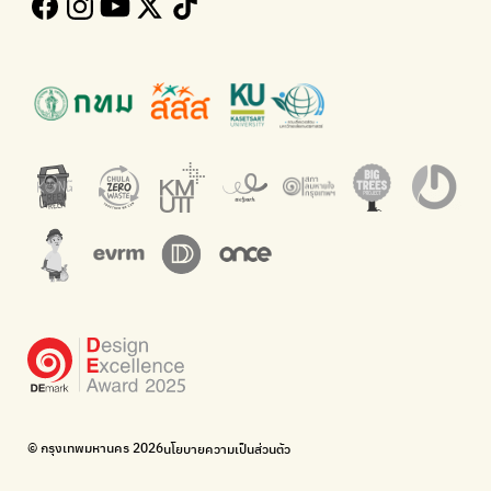
Kong Green Green
ECOLIFE
นำเสนอเรื่องราวเกี่ยวกับขยะ ที่เข้าถึงง่าย
แพลตฟอร์มเพื่อสิ่งแวดล้อม
Green2Get
ทิ้ง E-Waste กับ AIS
แอปแยกขยะได้ง่ายๆเพียงสแกนบาร์โค้ดสินค้า
กำจัด E-waste อย่างถูกวิธี ตามจุดรับ และไปรษณีย์
Net Zero Carbon
Green map
Everything about our planet and more
แผนที่เกี่ยวกับการแยกขยะแบบครบจบในที่เดียว
The Sustainment
มือวิเศษกรุงเทพ
การบริหารองค์กรเพื่อสังคมและสิ่งแวดล้อม
บริจาคขยะไปอัพไซเคิลเป็นชุดพนักงานกวาดถนน
WonWon
WonWon
รวมร้านซ่อมใกล้บ้านคุณ
รวมร้านซ่อมใกล้บ้านคุณ
Bike for Everyone
อยากให้จักรยานเปลี่ยนเมืองให้น่าอยู่
BUCA
ภาคีจักรยานเมือง กรุงเทพฯ
เดินไป ปั่นไป
Thailand Walking and Cycling Institute
© กรุงเทพมหานคร 2026
นโยบายความเป็นส่วนตัว