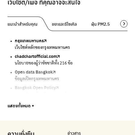
เว็บไซต์/เพจ ที่คุณอาจจะสนใจ
แนะนำสำหรับคุณ
ขยะและรีไซเคิล
ฝุ่น PM2.5
พื้นที่ส
กรุงเทพมหานคร
Traffy Fondue
Traffy Fondue
Bangkok Trees
DCCE
เว็บไซต์หลักของกรุงเทพมหานคร
แจ้งปัญหาขยะ เพื่อให้หน่วยงานแก้ไข
แจ้งปัญหาฝุ่น เพื่อให้หน่วยงานแก้ไข
ความคืบหน้าโครงการต้นไม้ล้านต้น
กรมการเปลี่ยนแปลงสภาพภูมิอากาศและสิ่งแวดล้อม
chadchartofficial.com
BKK Zero Waste
Airbkk
Greener Bangkok 2030
BangkokStories
นโยบายของผู้ว่าชัชชาติทั้ง 216 ข้อ
กรุงเทพฯไม่เทรวม
รายงานคุณภาพอากาศในกรุงเทพมหานคร
โครงการเพิ่มพื้นที่สีเขียวภายในปี 2030
เรื่องราวในกรุงเทพโดยครีเอเตอร์
Open data Bangkok
ลุงซาเล้งกับขยะที่หายไป
Air4Thai
We park
กรมควบคุมมลพิษ
ข้อมูลเปิดกรุงเทพมหานคร
เริ่มแยกขยะตั้งแต่วันนี้ เดี๋ยวลุงสอนให้
ตรวจสอบสภาพอากาศรอบตัวคุณง่ายๆ
เครือข่ายพัฒนาเมืองและชุมชนสุขภาวะ
แหล่งข้อมูลเกี่ยวกับมาตรฐานคุณภาพอากาศ น้ำ และเสียง
Bangkok Open Policy
CHULA Zero Waste
กรมควบคุมมลพิษ
Thai Green Urban (TGU)
Greenpeace
กทม. ส่งการบ้าน ติดตามการทำงานของ กทม.
จัดการขยะภายในพื้นที่อย่างเป็นระบบ
แหล่งข้อมูลเกี่ยวกับมาตรฐานคุณภาพอากาศ น้ำ และเสียง
ระบบฐานข้อมูลด้านสิ่งแวดล้อมและพื้นที่สีเขียว
มูลนิธิสภาประชาชนเพื่อสิ่งแวดล้อม
Bangkok Trees
Green2Get
Line Alert
Urban Design and Development Center
Climate Strike Thailand
แสดงทั้งหมด +
ความคืบหน้าโครงการต้นไม้ล้านต้น
แอปแยกขยะได้ง่ายๆเพียงสแกนบาร์โค้ดสินค้า
แจ้งเตือนฝุ่นผ่านไลน์ เมื่อค่าฝุ่นสูง
ศูนย์ออกแบบและพัฒนาผังเมือง
เพจรณรงค์โครงการเพื่อสิ่งแวดล้อมในสังคม
Airbkk
Kong Green Green
IQAir Airvisual
มูลนิธิโลกสีเขียว
สำนักสิ่งแวดล้อม กรุงเทพมหานคร
รายงานคุณภาพอากาศในกรุงเทพมหานคร
นำเสนอเรื่องราวเกี่ยวกับขยะ ที่เข้าถึงง่าย
แอปพลิเคชั่น "หมอชัวร์" จากกรมควบคุมโรค
สร้างโลกเขียวด้วยพลังเรียนรู้
ศูนย์ข้อมูลกระจายข่าวส่งเสริมอนุรักษ์พลังงาน กทม.
ข่าวสาร
ความยั่งยืน
BKK Zero Waste
กรมควบคุมมลพิษ
Greenpeace
กระทรวงทรัพยากรธรรมชาติและสิ่งแวดล้อม
Carbon Footprint Thailand