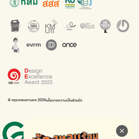
Net Zero Carbon
Green map
Everything about our planet and more
แผนที่เกี่ยวกับการแยกขยะแบบครบจบในที่เดียว
The Sustainment
มือวิเศษกรุงเทพ
การบริหารองค์กรเพื่อสังคมและสิ่งแวดล้อม
บริจาคขยะไปอัพไซเคิลเป็นชุดพนักงานกวาดถนน
WonWon
WonWon
รวมร้านซ่อมใกล้บ้านคุณ
รวมร้านซ่อมใกล้บ้านคุณ
Bike for Everyone
อยากให้จักรยานเปลี่ยนเมืองให้น่าอยู่
BUCA
ภาคีจักรยานเมือง กรุงเทพฯ
เดินไป ปั่นไป
Thailand Walking and Cycling Institute
© กรุงเทพมหานคร 2026
นโยบายความเป็นส่วนตัว