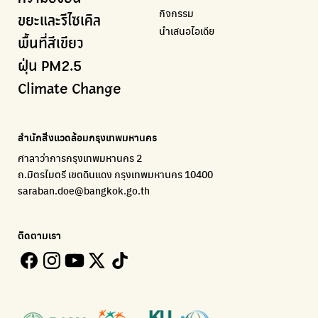
กิจกรรม
กรุงเทพฯไม่เทรวม
แหล่งข้อมูลเกี่ยวกับมาตรฐานคุณภาพอากาศ น้ำ และเสียง
มูลนิธิสภาประชาชนเพื่อสิ่งแวดล้อม
กรมส่งเสริมคุณภาพและสิ่งแวดล้อม
เรียนรู้เครื่องมือคำนวณคาร์บอนฟุตพริ้นท์
ขยะและรีไซเคิล
นำเสนอไอเดีย
ลุงซาเล้งกับขยะที่หายไป
มูลนิธิโลกสีเขียว
สำนักสิ่งแวดล้อม กรุงเทพมหานคร
กรมอุตุนิยมวิทยา
พื้นที่สีเขียว
เริ่มแยกขยะตั้งแต่วันนี้ เดี๋ยวลุงสอนให้
สร้างโลกเขียวด้วยพลังเรียนรู้
ศูนย์ข้อมูลกระจายข่าวส่งเสริมอนุรักษ์พลังงาน กทม.
กรมควบคุมอากาศรวมถึงการแจ้งเตือนภัยพิบัติ
ฝุ่น PM2.5
CHULA Zero Waste
How to ting
เตะฝุ่น
Net Zero Carbon
Climate Change
จัดการขยะภายในพื้นที่อย่างเป็นระบบ
การแยกขยะให้สนุก
แผนที่การระบายอากาศในช่วงสูงสุดของแต่ละวัน
Everything about our planet and more
Traffy Fondue
Recycle day
EJF Thailand
แจ้งปัญหาของเมือง เพื่อให้หน่วยงานแก้ไข
Platform เปลี่ยนพฤติกรรมการแยกขยะ
Environmental Justice Foundation Thailand
สำนักสิ่งแวดล้อมกรุงเทพมหานคร
ECOLIFE
Plaplus
35 Hours Bangkok Nature Play
ศาลาว่าการกรุงเทพมหานคร 2
แพลตฟอร์มเพื่อสิ่งแวดล้อม
แพลตฟอร์มการจัดการพลาสติกชีวภาพหลังการกินดื่ม
โครงการ 35 ชั่วโมงการเรียนรู้ธรรมชาติผ่านการเล่น
ถ.มิตรไมตรี เขตดินแดง กรุงเทพมหานคร 10400
Environman
Loopers
saraban.doe@bangkok.go.th
เรื่องราวสิ่งแวดล้อม เพื่อสร้างความตระหนัก
รวบรวมและส่งต่อเสื้อผ้ามือสองคุณภาพดี
Bangkok Open Policy
WASTE BUY delivery
ติดตามเรา
ติดตามความคืบหน้านโยบายกรุงเทพมหานคร
รับซื้อขยะถึงบ้าน
Kong Green Green
ECOLIFE
นำเสนอเรื่องราวเกี่ยวกับขยะ ที่เข้าถึงง่าย
แพลตฟอร์มเพื่อสิ่งแวดล้อม
Green2Get
ทิ้ง E-Waste กับ AIS
แอปแยกขยะได้ง่ายๆเพียงสแกนบาร์โค้ดสินค้า
กำจัด E-waste อย่างถูกวิธี ตามจุดรับ และไปรษณีย์