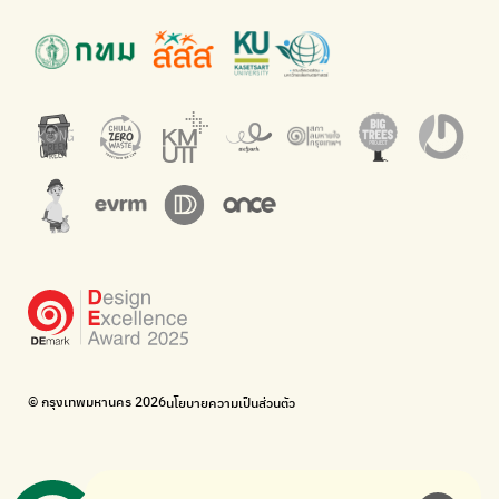
Green2Get
ทิ้ง E-Waste กับ AIS
แอปแยกขยะได้ง่ายๆเพียงสแกนบาร์โค้ดสินค้า
กำจัด E-waste อย่างถูกวิธี ตามจุดรับ และไปรษณีย์
Net Zero Carbon
Green map
Everything about our planet and more
แผนที่เกี่ยวกับการแยกขยะแบบครบจบในที่เดียว
The Sustainment
มือวิเศษกรุงเทพ
การบริหารองค์กรเพื่อสังคมและสิ่งแวดล้อม
บริจาคขยะไปอัพไซเคิลเป็นชุดพนักงานกวาดถนน
WonWon
WonWon
รวมร้านซ่อมใกล้บ้านคุณ
รวมร้านซ่อมใกล้บ้านคุณ
Bike for Everyone
อยากให้จักรยานเปลี่ยนเมืองให้น่าอยู่
BUCA
ภาคีจักรยานเมือง กรุงเทพฯ
เดินไป ปั่นไป
Thailand Walking and Cycling Institute
© กรุงเทพมหานคร 2026
นโยบายความเป็นส่วนตัว