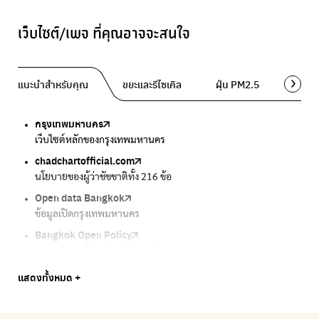
เว็บไซต์/เพจ ที่คุณอาจจะสนใจ
แนะนำสำหรับคุณ
ขยะและรีไซเคิล
ฝุ่น PM2.5
พื้นที่ส
กรุงเทพมหานคร
Traffy Fondue
Traffy Fondue
Bangkok Trees
DCCE
เว็บไซต์หลักของกรุงเทพมหานคร
แจ้งปัญหาขยะ เพื่อให้หน่วยงานแก้ไข
แจ้งปัญหาฝุ่น เพื่อให้หน่วยงานแก้ไข
ความคืบหน้าโครงการต้นไม้ล้านต้น
กรมการเปลี่ยนแปลงสภาพภูมิอากาศและสิ่งแวดล้อม
chadchartofficial.com
BKK Zero Waste
Airbkk
Greener Bangkok 2030
BangkokStories
นโยบายของผู้ว่าชัชชาติทั้ง 216 ข้อ
กรุงเทพฯไม่เทรวม
รายงานคุณภาพอากาศในกรุงเทพมหานคร
โครงการเพิ่มพื้นที่สีเขียวภายในปี 2030
เรื่องราวในกรุงเทพโดยครีเอเตอร์
Open data Bangkok
ลุงซาเล้งกับขยะที่หายไป
Air4Thai
We park
กรมควบคุมมลพิษ
ข้อมูลเปิดกรุงเทพมหานคร
เริ่มแยกขยะตั้งแต่วันนี้ เดี๋ยวลุงสอนให้
ตรวจสอบสภาพอากาศรอบตัวคุณง่ายๆ
เครือข่ายพัฒนาเมืองและชุมชนสุขภาวะ
แหล่งข้อมูลเกี่ยวกับมาตรฐานคุณภาพอากาศ น้ำ และเสียง
Bangkok Open Policy
CHULA Zero Waste
กรมควบคุมมลพิษ
Thai Green Urban (TGU)
Greenpeace
กทม. ส่งการบ้าน ติดตามการทำงานของ กทม.
จัดการขยะภายในพื้นที่อย่างเป็นระบบ
แหล่งข้อมูลเกี่ยวกับมาตรฐานคุณภาพอากาศ น้ำ และเสียง
ระบบฐานข้อมูลด้านสิ่งแวดล้อมและพื้นที่สีเขียว
มูลนิธิสภาประชาชนเพื่อสิ่งแวดล้อม
Bangkok Trees
Green2Get
Line Alert
Urban Design and Development Center
Climate Strike Thailand
แสดงทั้งหมด +
ความคืบหน้าโครงการต้นไม้ล้านต้น
แอปแยกขยะได้ง่ายๆเพียงสแกนบาร์โค้ดสินค้า
แจ้งเตือนฝุ่นผ่านไลน์ เมื่อค่าฝุ่นสูง
ศูนย์ออกแบบและพัฒนาผังเมือง
เพจรณรงค์โครงการเพื่อสิ่งแวดล้อมในสังคม
Airbkk
Kong Green Green
IQAir Airvisual
มูลนิธิโลกสีเขียว
สำนักสิ่งแวดล้อม กรุงเทพมหานคร