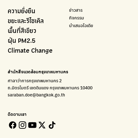
รายงานคุณภาพอากาศในกรุงเทพมหานคร
นำเสนอเรื่องราวเกี่ยวกับขยะ ที่เข้าถึงง่าย
แอปพลิเคชั่น "หมอชัวร์" จากกรมควบคุมโรค
สร้างโลกเขียวด้วยพลังเรียนรู้
ศูนย์ข้อมูลกระจายข่าวส่งเสริมอนุรักษ์พลังงาน กทม.
ข่าวสาร
ความยั่งยืน
BKK Zero Waste
กรมควบคุมมลพิษ
Greenpeace
กระทรวงทรัพยากรธรรมชาติและสิ่งแวดล้อม
Carbon Footprint Thailand
กิจกรรม
กรุงเทพฯไม่เทรวม
แหล่งข้อมูลเกี่ยวกับมาตรฐานคุณภาพอากาศ น้ำ และเสียง
มูลนิธิสภาประชาชนเพื่อสิ่งแวดล้อม
กรมส่งเสริมคุณภาพและสิ่งแวดล้อม
เรียนรู้เครื่องมือคำนวณคาร์บอนฟุตพริ้นท์
ขยะและรีไซเคิล
นำเสนอไอเดีย
ลุงซาเล้งกับขยะที่หายไป
มูลนิธิโลกสีเขียว
สำนักสิ่งแวดล้อม กรุงเทพมหานคร
กรมอุตุนิยมวิทยา
พื้นที่สีเขียว
เริ่มแยกขยะตั้งแต่วันนี้ เดี๋ยวลุงสอนให้
สร้างโลกเขียวด้วยพลังเรียนรู้
ศูนย์ข้อมูลกระจายข่าวส่งเสริมอนุรักษ์พลังงาน กทม.
กรมควบคุมอากาศรวมถึงการแจ้งเตือนภัยพิบัติ
ฝุ่น PM2.5
CHULA Zero Waste
How to ting
เตะฝุ่น
Net Zero Carbon
Climate Change
จัดการขยะภายในพื้นที่อย่างเป็นระบบ
การแยกขยะให้สนุก
แผนที่การระบายอากาศในช่วงสูงสุดของแต่ละวัน
Everything about our planet and more
Traffy Fondue
Recycle day
EJF Thailand
แจ้งปัญหาของเมือง เพื่อให้หน่วยงานแก้ไข
Platform เปลี่ยนพฤติกรรมการแยกขยะ
Environmental Justice Foundation Thailand
สำนักสิ่งแวดล้อมกรุงเทพมหานคร
ECOLIFE
Plaplus
35 Hours Bangkok Nature Play
ศาลาว่าการกรุงเทพมหานคร 2
แพลตฟอร์มเพื่อสิ่งแวดล้อม
แพลตฟอร์มการจัดการพลาสติกชีวภาพหลังการกินดื่ม
โครงการ 35 ชั่วโมงการเรียนรู้ธรรมชาติผ่านการเล่น
ถ.มิตรไมตรี เขตดินแดง กรุงเทพมหานคร 10400
Environman
Loopers
saraban.doe@bangkok.go.th
เรื่องราวสิ่งแวดล้อม เพื่อสร้างความตระหนัก
รวบรวมและส่งต่อเสื้อผ้ามือสองคุณภาพดี
Bangkok Open Policy
WASTE BUY delivery
ติดตามเรา
ติดตามความคืบหน้านโยบายกรุงเทพมหานคร
รับซื้อขยะถึงบ้าน
Kong Green Green
ECOLIFE
นำเสนอเรื่องราวเกี่ยวกับขยะ ที่เข้าถึงง่าย
แพลตฟอร์มเพื่อสิ่งแวดล้อม