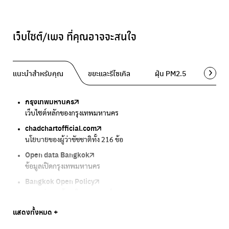
เว็บไซต์/เพจ ที่คุณอาจจะสนใจ
แนะนำสำหรับคุณ
ขยะและรีไซเคิล
ฝุ่น PM2.5
พื้นที่ส
กรุงเทพมหานคร
Traffy Fondue
Traffy Fondue
Bangkok Trees
DCCE
เว็บไซต์หลักของกรุงเทพมหานคร
แจ้งปัญหาขยะ เพื่อให้หน่วยงานแก้ไข
แจ้งปัญหาฝุ่น เพื่อให้หน่วยงานแก้ไข
ความคืบหน้าโครงการต้นไม้ล้านต้น
กรมการเปลี่ยนแปลงสภาพภูมิอากาศและสิ่งแวดล้อม
chadchartofficial.com
BKK Zero Waste
Airbkk
Greener Bangkok 2030
BangkokStories
นโยบายของผู้ว่าชัชชาติทั้ง 216 ข้อ
กรุงเทพฯไม่เทรวม
รายงานคุณภาพอากาศในกรุงเทพมหานคร
โครงการเพิ่มพื้นที่สีเขียวภายในปี 2030
เรื่องราวในกรุงเทพโดยครีเอเตอร์
Open data Bangkok
ลุงซาเล้งกับขยะที่หายไป
Air4Thai
We park
กรมควบคุมมลพิษ
ข้อมูลเปิดกรุงเทพมหานคร
เริ่มแยกขยะตั้งแต่วันนี้ เดี๋ยวลุงสอนให้
ตรวจสอบสภาพอากาศรอบตัวคุณง่ายๆ
เครือข่ายพัฒนาเมืองและชุมชนสุขภาวะ
แหล่งข้อมูลเกี่ยวกับมาตรฐานคุณภาพอากาศ น้ำ และเสียง
Bangkok Open Policy
CHULA Zero Waste
กรมควบคุมมลพิษ
Thai Green Urban (TGU)
Greenpeace
กทม. ส่งการบ้าน ติดตามการทำงานของ กทม.
จัดการขยะภายในพื้นที่อย่างเป็นระบบ
แหล่งข้อมูลเกี่ยวกับมาตรฐานคุณภาพอากาศ น้ำ และเสียง
ระบบฐานข้อมูลด้านสิ่งแวดล้อมและพื้นที่สีเขียว
มูลนิธิสภาประชาชนเพื่อสิ่งแวดล้อม
Bangkok Trees
Green2Get
Line Alert
Urban Design and Development Center
Climate Strike Thailand
แสดงทั้งหมด +
ความคืบหน้าโครงการต้นไม้ล้านต้น
แอปแยกขยะได้ง่ายๆเพียงสแกนบาร์โค้ดสินค้า
แจ้งเตือนฝุ่นผ่านไลน์ เมื่อค่าฝุ่นสูง
ศูนย์ออกแบบและพัฒนาผังเมือง
เพจรณรงค์โครงการเพื่อสิ่งแวดล้อมในสังคม