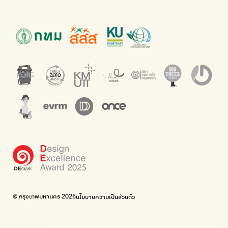
นำเสนอเรื่องราวเกี่ยวกับขยะ ที่เข้าถึงง่าย
แพลตฟอร์มเพื่อสิ่งแวดล้อม
Green2Get
ทิ้ง E-Waste กับ AIS
แอปแยกขยะได้ง่ายๆเพียงสแกนบาร์โค้ดสินค้า
กำจัด E-waste อย่างถูกวิธี ตามจุดรับ และไปรษณีย์
Net Zero Carbon
Green map
Everything about our planet and more
แผนที่เกี่ยวกับการแยกขยะแบบครบจบในที่เดียว
The Sustainment
มือวิเศษกรุงเทพ
การบริหารองค์กรเพื่อสังคมและสิ่งแวดล้อม
บริจาคขยะไปอัพไซเคิลเป็นชุดพนักงานกวาดถนน
WonWon
WonWon
รวมร้านซ่อมใกล้บ้านคุณ
รวมร้านซ่อมใกล้บ้านคุณ
Bike for Everyone
อยากให้จักรยานเปลี่ยนเมืองให้น่าอยู่
BUCA
ภาคีจักรยานเมือง กรุงเทพฯ
เดินไป ปั่นไป
Thailand Walking and Cycling Institute
© กรุงเทพมหานคร 2026
นโยบายความเป็นส่วนตัว