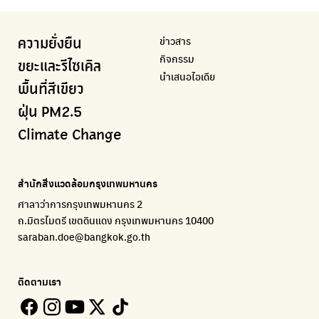
Airbkk
Kong Green Green
IQAir Airvisual
มูลนิธิโลกสีเขียว
สำนักสิ่งแวดล้อม กรุงเทพมหานคร
รายงานคุณภาพอากาศในกรุงเทพมหานคร
นำเสนอเรื่องราวเกี่ยวกับขยะ ที่เข้าถึงง่าย
แอปพลิเคชั่น "หมอชัวร์" จากกรมควบคุมโรค
สร้างโลกเขียวด้วยพลังเรียนรู้
ศูนย์ข้อมูลกระจายข่าวส่งเสริมอนุรักษ์พลังงาน กทม.
ข่าวสาร
ความยั่งยืน
BKK Zero Waste
กรมควบคุมมลพิษ
Greenpeace
กระทรวงทรัพยากรธรรมชาติและสิ่งแวดล้อม
Carbon Footprint Thailand
กิจกรรม
กรุงเทพฯไม่เทรวม
แหล่งข้อมูลเกี่ยวกับมาตรฐานคุณภาพอากาศ น้ำ และเสียง
มูลนิธิสภาประชาชนเพื่อสิ่งแวดล้อม
กรมส่งเสริมคุณภาพและสิ่งแวดล้อม
เรียนรู้เครื่องมือคำนวณคาร์บอนฟุตพริ้นท์
ขยะและรีไซเคิล
นำเสนอไอเดีย
ลุงซาเล้งกับขยะที่หายไป
มูลนิธิโลกสีเขียว
สำนักสิ่งแวดล้อม กรุงเทพมหานคร
กรมอุตุนิยมวิทยา
พื้นที่สีเขียว
เริ่มแยกขยะตั้งแต่วันนี้ เดี๋ยวลุงสอนให้
สร้างโลกเขียวด้วยพลังเรียนรู้
ศูนย์ข้อมูลกระจายข่าวส่งเสริมอนุรักษ์พลังงาน กทม.
กรมควบคุมอากาศรวมถึงการแจ้งเตือนภัยพิบัติ
ฝุ่น PM2.5
CHULA Zero Waste
How to ting
เตะฝุ่น
Net Zero Carbon
Climate Change
จัดการขยะภายในพื้นที่อย่างเป็นระบบ
การแยกขยะให้สนุก
แผนที่การระบายอากาศในช่วงสูงสุดของแต่ละวัน
Everything about our planet and more
Traffy Fondue
Recycle day
EJF Thailand
แจ้งปัญหาของเมือง เพื่อให้หน่วยงานแก้ไข
Platform เปลี่ยนพฤติกรรมการแยกขยะ
Environmental Justice Foundation Thailand
สำนักสิ่งแวดล้อมกรุงเทพมหานคร
ECOLIFE
Plaplus
35 Hours Bangkok Nature Play
ศาลาว่าการกรุงเทพมหานคร 2
แพลตฟอร์มเพื่อสิ่งแวดล้อม
แพลตฟอร์มการจัดการพลาสติกชีวภาพหลังการกินดื่ม
โครงการ 35 ชั่วโมงการเรียนรู้ธรรมชาติผ่านการเล่น
ถ.มิตรไมตรี เขตดินแดง กรุงเทพมหานคร 10400
Environman
Loopers
saraban.doe@bangkok.go.th
เรื่องราวสิ่งแวดล้อม เพื่อสร้างความตระหนัก
รวบรวมและส่งต่อเสื้อผ้ามือสองคุณภาพดี
Bangkok Open Policy
WASTE BUY delivery
ติดตามเรา
ติดตามความคืบหน้านโยบายกรุงเทพมหานคร
รับซื้อขยะถึงบ้าน
Kong Green Green
ECOLIFE