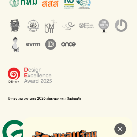
Net Zero Carbon
Green map
Everything about our planet and more
แผนที่เกี่ยวกับการแยกขยะแบบครบจบในที่เดียว
The Sustainment
มือวิเศษกรุงเทพ
การบริหารองค์กรเพื่อสังคมและสิ่งแวดล้อม
บริจาคขยะไปอัพไซเคิลเป็นชุดพนักงานกวาดถนน
WonWon
WonWon
รวมร้านซ่อมใกล้บ้านคุณ
รวมร้านซ่อมใกล้บ้านคุณ
Bike for Everyone
อยากให้จักรยานเปลี่ยนเมืองให้น่าอยู่
BUCA
ภาคีจักรยานเมือง กรุงเทพฯ
เดินไป ปั่นไป
Thailand Walking and Cycling Institute
© กรุงเทพมหานคร 2026
นโยบายความเป็นส่วนตัว