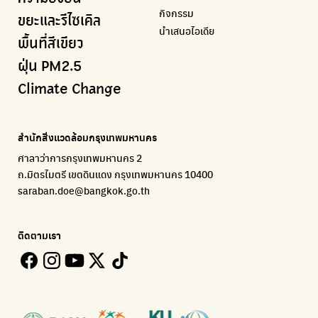
กิจกรรม
กรุงเทพฯไม่เทรวม
แหล่งข้อมูลเกี่ยวกับมาตรฐานคุณภาพอากาศ น้ำ และเสียง
มูลนิธิสภาประชาชนเพื่อสิ่งแวดล้อม
กรมส่งเสริมคุณภาพและสิ่งแวดล้อม
เรียนรู้เครื่องมือคำนวณคาร์บอนฟุตพริ้นท์
ขยะและรีไซเคิล
นำเสนอไอเดีย
ลุงซาเล้งกับขยะที่หายไป
มูลนิธิโลกสีเขียว
สำนักสิ่งแวดล้อม กรุงเทพมหานคร
กรมอุตุนิยมวิทยา
พื้นที่สีเขียว
เริ่มแยกขยะตั้งแต่วันนี้ เดี๋ยวลุงสอนให้
สร้างโลกเขียวด้วยพลังเรียนรู้
ศูนย์ข้อมูลกระจายข่าวส่งเสริมอนุรักษ์พลังงาน กทม.
กรมควบคุมอากาศรวมถึงการแจ้งเตือนภัยพิบัติ
ฝุ่น PM2.5
CHULA Zero Waste
How to ting
เตะฝุ่น
Net Zero Carbon
Climate Change
จัดการขยะภายในพื้นที่อย่างเป็นระบบ
การแยกขยะให้สนุก
แผนที่การระบายอากาศในช่วงสูงสุดของแต่ละวัน
Everything about our planet and more
Traffy Fondue
Recycle day
EJF Thailand
แจ้งปัญหาของเมือง เพื่อให้หน่วยงานแก้ไข
Platform เปลี่ยนพฤติกรรมการแยกขยะ
Environmental Justice Foundation Thailand
สำนักสิ่งแวดล้อมกรุงเทพมหานคร
ECOLIFE
Plaplus
35 Hours Bangkok Nature Play
ศาลาว่าการกรุงเทพมหานคร 2
แพลตฟอร์มเพื่อสิ่งแวดล้อม
แพลตฟอร์มการจัดการพลาสติกชีวภาพหลังการกินดื่ม
โครงการ 35 ชั่วโมงการเรียนรู้ธรรมชาติผ่านการเล่น
ถ.มิตรไมตรี เขตดินแดง กรุงเทพมหานคร 10400
Environman
Loopers
saraban.doe@bangkok.go.th
เรื่องราวสิ่งแวดล้อม เพื่อสร้างความตระหนัก
รวบรวมและส่งต่อเสื้อผ้ามือสองคุณภาพดี
Bangkok Open Policy
WASTE BUY delivery
ติดตามเรา
ติดตามความคืบหน้านโยบายกรุงเทพมหานคร
รับซื้อขยะถึงบ้าน
Kong Green Green
ECOLIFE
นำเสนอเรื่องราวเกี่ยวกับขยะ ที่เข้าถึงง่าย
แพลตฟอร์มเพื่อสิ่งแวดล้อม
Green2Get
ทิ้ง E-Waste กับ AIS
แอปแยกขยะได้ง่ายๆเพียงสแกนบาร์โค้ดสินค้า
กำจัด E-waste อย่างถูกวิธี ตามจุดรับ และไปรษณีย์