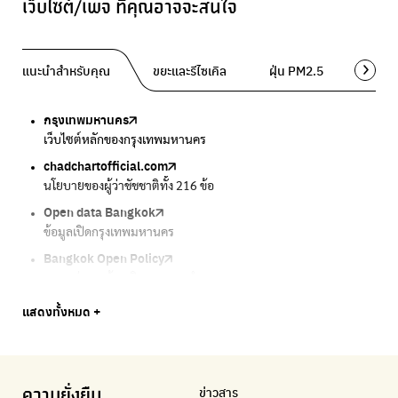
เว็บไซต์/เพจ ที่คุณอาจจะสนใจ
แนะนำสำหรับคุณ
ขยะและรีไซเคิล
ฝุ่น PM2.5
พื้นที่ส
กรุงเทพมหานคร
Traffy Fondue
Traffy Fondue
Bangkok Trees
DCCE
เว็บไซต์หลักของกรุงเทพมหานคร
แจ้งปัญหาขยะ เพื่อให้หน่วยงานแก้ไข
แจ้งปัญหาฝุ่น เพื่อให้หน่วยงานแก้ไข
ความคืบหน้าโครงการต้นไม้ล้านต้น
กรมการเปลี่ยนแปลงสภาพภูมิอากาศและสิ่งแวดล้อม
chadchartofficial.com
BKK Zero Waste
Airbkk
Greener Bangkok 2030
BangkokStories
นโยบายของผู้ว่าชัชชาติทั้ง 216 ข้อ
กรุงเทพฯไม่เทรวม
รายงานคุณภาพอากาศในกรุงเทพมหานคร
โครงการเพิ่มพื้นที่สีเขียวภายในปี 2030
เรื่องราวในกรุงเทพโดยครีเอเตอร์
Open data Bangkok
ลุงซาเล้งกับขยะที่หายไป
Air4Thai
We park
กรมควบคุมมลพิษ
ข้อมูลเปิดกรุงเทพมหานคร
เริ่มแยกขยะตั้งแต่วันนี้ เดี๋ยวลุงสอนให้
ตรวจสอบสภาพอากาศรอบตัวคุณง่ายๆ
เครือข่ายพัฒนาเมืองและชุมชนสุขภาวะ
แหล่งข้อมูลเกี่ยวกับมาตรฐานคุณภาพอากาศ น้ำ และเสียง
Bangkok Open Policy
CHULA Zero Waste
กรมควบคุมมลพิษ
Thai Green Urban (TGU)
Greenpeace
กทม. ส่งการบ้าน ติดตามการทำงานของ กทม.
จัดการขยะภายในพื้นที่อย่างเป็นระบบ
แหล่งข้อมูลเกี่ยวกับมาตรฐานคุณภาพอากาศ น้ำ และเสียง
ระบบฐานข้อมูลด้านสิ่งแวดล้อมและพื้นที่สีเขียว
มูลนิธิสภาประชาชนเพื่อสิ่งแวดล้อม
Bangkok Trees
Green2Get
Line Alert
Urban Design and Development Center
Climate Strike Thailand
แสดงทั้งหมด +
ความคืบหน้าโครงการต้นไม้ล้านต้น
แอปแยกขยะได้ง่ายๆเพียงสแกนบาร์โค้ดสินค้า
แจ้งเตือนฝุ่นผ่านไลน์ เมื่อค่าฝุ่นสูง
ศูนย์ออกแบบและพัฒนาผังเมือง
เพจรณรงค์โครงการเพื่อสิ่งแวดล้อมในสังคม
Airbkk
Kong Green Green
IQAir Airvisual
มูลนิธิโลกสีเขียว
สำนักสิ่งแวดล้อม กรุงเทพมหานคร
รายงานคุณภาพอากาศในกรุงเทพมหานคร
นำเสนอเรื่องราวเกี่ยวกับขยะ ที่เข้าถึงง่าย
แอปพลิเคชั่น "หมอชัวร์" จากกรมควบคุมโรค
สร้างโลกเขียวด้วยพลังเรียนรู้
ศูนย์ข้อมูลกระจายข่าวส่งเสริมอนุรักษ์พลังงาน กทม.
ข่าวสาร
ความยั่งยืน
BKK Zero Waste
กรมควบคุมมลพิษ
Greenpeace
กระทรวงทรัพยากรธรรมชาติและสิ่งแวดล้อม
Carbon Footprint Thailand