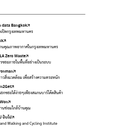
 data Bangkok
เล้งกับขยะที่หายไป
Thai
ark
วบคุมมลพิษ
ูลเปิดกรุงเทพมหานคร
แยกขยะตั้งแต่วันนี้ เดี๋ยวลุงสอนให้
สอบสภาพอากาศรอบตัวคุณง่ายๆ
อข่ายพัฒนาเมืองและชุมชนสุขภาวะ
งข้อมูลเกี่ยวกับมาตรฐานคุณภาพอากาศ น้ำ และเสียง
kk
 Green Green
r Airvisual
ธิโลกสีเขียว
กสิ่งแวดล้อม กรุงเทพมหานคร
านคุณภาพอากาศในกรุงเทพมหานคร
อเรื่องราวเกี่ยวกับขยะ ที่เข้าถึงง่าย
ลิเคชั่น "หมอชัวร์" จากกรมควบคุมโรค
โลกเขียวด้วยพลังเรียนรู้
ข้อมูลกระจายข่าวส่งเสริมอนุรักษ์พลังงาน กทม.
A Zero Waste
to ting
่น
Zero Carbon
ารขยะภายในพื้นที่อย่างเป็นระบบ
ยกขยะให้สนุก
ี่การระบายอากาศในช่วงสูงสุดของแต่ละวัน
ything about our planet and more
ironman
ers
งราวสิ่งแวดล้อม เพื่อสร้างความตระหนัก
วมและส่งต่อเสื้อผ้ามือสองคุณภาพดี
en2Get
 E-Waste กับ AIS
ยกขยะได้ง่ายๆเพียงสแกนบาร์โค้ดสินค้า
 E-waste อย่างถูกวิธี ตามจุดรับ และไปรษณีย์
Won
Won
้านซ่อมใกล้บ้านคุณ
้านซ่อมใกล้บ้านคุณ
ป ปั่นไป
land Walking and Cycling Institute