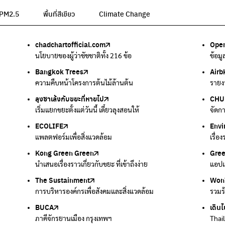
น PM2.5
พื้นที่สีเขียว
Climate Change
chadchartofficial.com
BKK Zero Waste
Airbkk
Greener Bangkok 2030
BangkokStories
Open
ลุงซา
Air4
We p
กรมค
อม
นโยบายของผู้ว่าชัชชาติทั้ง 216 ข้อ
กรุงเทพฯไม่เทรวม
รายงานคุณภาพอากาศในกรุงเทพมหานคร
โครงการเพิ่มพื้นที่สีเขียวภายในปี 2030
เรื่องราวในกรุงเทพโดยครีเอเตอร์
ข้อม
เริ่ม
ตรวจ
เครื
แหล่
Bangkok Trees
Green2Get
Line Alert
Urban Design and Development Center
Climate Strike Thailand
Airb
Kong
IQAi
มูลนิ
สำนั
ละเสียง
ความคืบหน้าโครงการต้นไม้ล้านต้น
แอปแยกขยะได้ง่ายๆเพียงสแกนบาร์โค้ดสินค้า
แจ้งเตือนฝุ่นผ่านไลน์ เมื่อค่าฝุ่นสูง
ศูนย์ออกแบบและพัฒนาผังเมือง
เพจรณรงค์โครงการเพื่อสิ่งแวดล้อมในสังคม
รายง
นำเสน
แอปพ
สร้าง
ศูนย์
ลุงซาเล้งกับขยะที่หายไป
มูลนิธิโลกสีเขียว
สำนักสิ่งแวดล้อม กรุงเทพมหานคร
กรมอุตุนิยมวิทยา
CHUL
How 
เตะฝุ
Net 
ละเสียง
เริ่มแยกขยะตั้งแต่วันนี้ เดี๋ยวลุงสอนให้
สร้างโลกเขียวด้วยพลังเรียนรู้
ศูนย์ข้อมูลกระจายข่าวส่งเสริมอนุรักษ์พลังงาน กทม.
กรมควบคุมอากาศรวมถึงการแจ้งเตือนภัยพิบัติ
จัดก
การแ
แผนท
Ever
ECOLIFE
Plaplus
35 Hours Bangkok Nature Play
Env
Loop
แพลตฟอร์มเพื่อสิ่งแวดล้อม
แพลตฟอร์มการจัดการพลาสติกชีวภาพหลังการกินดื่ม
โครงการ 35 ชั่วโมงการเรียนรู้ธรรมชาติผ่านการเล่น
เรื่อ
รวบร
Kong Green Green
ECOLIFE
Gre
ทิ้ง
นำเสนอเรื่องราวเกี่ยวกับขยะ ที่เข้าถึงง่าย
แพลตฟอร์มเพื่อสิ่งแวดล้อม
แอปแ
กำจัด
The Sustainment
มือวิเศษกรุงเทพ
Won
Won
การบริหารองค์กรเพื่อสังคมและสิ่งแวดล้อม
บริจาคขยะไปอัพไซเคิลเป็นชุดพนักงานกวาดถนน
รวมร
รวมร
BUCA
เดินไ
ภาคีจักรยานเมือง กรุงเทพฯ
Thai