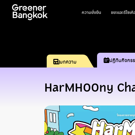
ข้ามไปยังเนื้อหา
ความยั่งยืน
ขยะและรีไซเคิ
ปฏิทินกิจกร
บทความ
HarMHOOny Cha