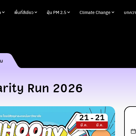
ล
พื้นที่สีเขียว
ฝุ่น PM 2.5
Climate Change
บทควา
รม
rity Run 2026
21
21
-
มี.ค.
มี.ค.