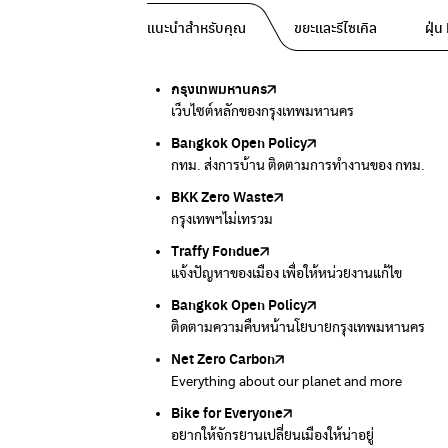
แนะนำสำหรับคุณ
ขยะและรีไซเคิล
ฝุ่
กรุงเทพมหานคร
Traffy Fondue
Traffy Fondue
Bangkok Trees
DCCE
เว็บไซต์หลักของกรุงเทพมหานคร
แจ้งปัญหาขยะ เพื่อให้หน่วยงานแก้ไข
แจ้งปัญหาฝุ่น เพื่อให้หน่วยงานแก้ไข
ความคืบหน้าโครงการต้นไม้ล้านต้น
กรมการเปลี่ยนแปลงสภาพภูมิอากาศและสิ่งแวดล้
Bangkok Open Policy
CHULA Zero Waste
กรมควบคุมมลพิษ
Thai Green Urban (TGU)
Greenpeace
กทม. ส่งการบ้าน ติดตามการทำงานของ กทม.
จัดการขยะภายในพื้นที่อย่างเป็นระบบ
แหล่งข้อมูลเกี่ยวกับมาตรฐานคุณภาพอากาศ น้ำ แ
ระบบฐานข้อมูลด้านสิ่งแวดล้อมและพื้นที่สีเขียว
มูลนิธิสภาประชาชนเพื่อสิ่งแวดล้อม
BKK Zero Waste
กรมควบคุมมลพิษ
Greenpeace
กระทรวงทรัพยากรธรรมชาติและสิ่งแวดล้อม
Carbon Footprint Thailand
กรุงเทพฯไม่เทรวม
แหล่งข้อมูลเกี่ยวกับมาตรฐานคุณภาพอากาศ น้ำ แ
มูลนิธิสภาประชาชนเพื่อสิ่งแวดล้อม
กรมส่งเสริมคุณภาพและสิ่งแวดล้อม
เรียนรู้เครื่องมือคำนวณคาร์บอนฟุตพริ้นท์
Traffy Fondue
Recycle day
EJF Thailand
แจ้งปัญหาของเมือง เพื่อให้หน่วยงานแก้ไข
Platform เปลี่ยนพฤติกรรมการแยกขยะ
Environmental Justice Foundation Thailand
Bangkok Open Policy
WASTE BUY delivery
ติดตามความคืบหน้านโยบายกรุงเทพมหานคร
รับซื้อขยะถึงบ้าน
Net Zero Carbon
Green map
Everything about our planet and more
แผนที่เกี่ยวกับการแยกขยะแบบครบจบในที่เดียว
Bike for Everyone
อยากให้จักรยานเปลี่ยนเมืองให้น่าอยู่