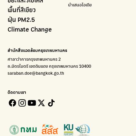
ขยะและรีไซเคิล
นำเสนอไอเดีย
ลุงซาเล้งกับขยะที่หายไป
มูลนิธิโลกสีเขียว
สำนักสิ่งแวดล้อม กรุงเทพมหานคร
กรมอุตุนิยมวิทยา
พื้นที่สีเขียว
เริ่มแยกขยะตั้งแต่วันนี้ เดี๋ยวลุงสอนให้
สร้างโลกเขียวด้วยพลังเรียนรู้
ศูนย์ข้อมูลกระจายข่าวส่งเสริมอนุรักษ์พลังงาน กทม.
กรมควบคุมอากาศรวมถึงการแจ้งเตือนภัยพิบัติ
ฝุ่น PM2.5
CHULA Zero Waste
How to ting
เตะฝุ่น
Net Zero Carbon
Climate Change
จัดการขยะภายในพื้นที่อย่างเป็นระบบ
การแยกขยะให้สนุก
แผนที่การระบายอากาศในช่วงสูงสุดของแต่ละวัน
Everything about our planet and more
Traffy Fondue
Recycle day
EJF Thailand
แจ้งปัญหาของเมือง เพื่อให้หน่วยงานแก้ไข
Platform เปลี่ยนพฤติกรรมการแยกขยะ
Environmental Justice Foundation Thailand
สำนักสิ่งแวดล้อมกรุงเทพมหานคร
ECOLIFE
Plaplus
35 Hours Bangkok Nature Play
ศาลาว่าการกรุงเทพมหานคร 2
แพลตฟอร์มเพื่อสิ่งแวดล้อม
แพลตฟอร์มการจัดการพลาสติกชีวภาพหลังการกินดื่ม
โครงการ 35 ชั่วโมงการเรียนรู้ธรรมชาติผ่านการเล่น
ถ.มิตรไมตรี เขตดินแดง กรุงเทพมหานคร 10400
Environman
Loopers
saraban.doe@bangkok.go.th
เรื่องราวสิ่งแวดล้อม เพื่อสร้างความตระหนัก
รวบรวมและส่งต่อเสื้อผ้ามือสองคุณภาพดี
Bangkok Open Policy
WASTE BUY delivery
ติดตามเรา
ติดตามความคืบหน้านโยบายกรุงเทพมหานคร
รับซื้อขยะถึงบ้าน
Kong Green Green
ECOLIFE
นำเสนอเรื่องราวเกี่ยวกับขยะ ที่เข้าถึงง่าย
แพลตฟอร์มเพื่อสิ่งแวดล้อม
Green2Get
ทิ้ง E-Waste กับ AIS
แอปแยกขยะได้ง่ายๆเพียงสแกนบาร์โค้ดสินค้า
กำจัด E-waste อย่างถูกวิธี ตามจุดรับ และไปรษณีย์
Net Zero Carbon
Green map