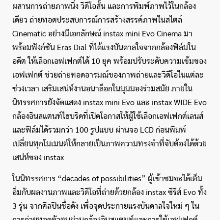
ผสานการถ่ายภาพนิ่ง วิดีโอสั้น และการพิมพ์ภาพไว้ในกล้อง
เดียว ถ่ายทอดประสบการณ์การสร้างสรรค์ภาพในสไตล์
Cinematic อย่างมีเอกลักษณ์ instax mini Evo Cinema มา
พร้อมฟังก์ชัน Eras Dial ที่ได้แรงบันดาลใจจากกล้องฟิล์มใน
อดีต ให้เลือกเอฟเฟกต์ได้ 10 ยุค พร้อมปรับระดับความเข้มของ
เอฟเฟกต์ ช่วยถ่ายทอดอารมณ์ของภาพถ่ายและวิดีโอในแต่ละ
ช่วงเวลา เสริมเสน่ห์งานอนาล็อกในมุมมองร่วมสมัย ภายใน
นิทรรศการยังจัดแสดง instax mini Evo และ instax WIDE Evo
กล้องอินสแตนท์ไฮบริดที่เปิดโอกาสให้ผู้ใช้เลือกเอฟเฟกต์เลนส์
และฟิล์มได้รวมกว่า 100 รูปแบบ ผ่านจอ LCD ก่อนพิมพ์
เปลี่ยนทุกโมเมนต์ให้กลายเป็นภาพความทรงจำที่จับต้องได้ด้วย
เสน่ห์ของ instax
ในนิทรรศการ “decades of possibilities” ผู้เข้าชมจะได้เต็ม
อิ่มกับผลงานภาพและวิดีโอที่ถ่ายด้วยกล้อง instax ซีรีส์ Evo ทั้ง
3 รุ่น จากศิลปินชื่อดัง เพื่อจุดประกายแรงบันดาลใจใหม่ ๆ ใน
การถ่ายทอดตัวตนผ่านกล้องอินสแตนท์และการใช้เอฟเฟกต์