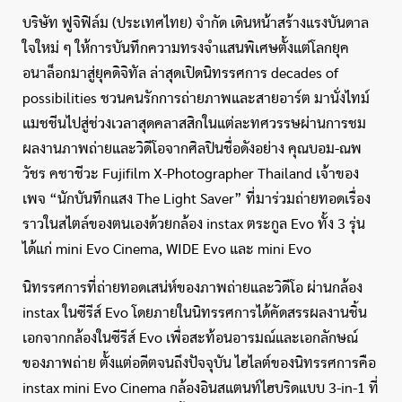
บริษัท ฟูจิฟิล์ม (ประเทศไทย) จำกัด เดินหน้าสร้างแรงบันดาล
ใจใหม่ ๆ ให้การบันทึกความทรงจำแสนพิเศษตั้งแต่โลกยุค
อนาล็อกมาสู่ยุคดิจิทัล ล่าสุดเปิดนิทรรศการ decades of
possibilities ชวนคนรักการถ่ายภาพและสายอาร์ต มานั่งไทม์
แมชชีนไปสู่ช่วงเวลาสุดคลาสสิกในแต่ละทศวรรษผ่านการชม
ผลงานภาพถ่ายและวิดีโอจากศิลปินชื่อดังอย่าง คุณบอม-ณพ
วัชร คชาชีวะ Fujifilm X-Photographer Thailand เจ้าของ
เพจ “นักบันทึกแสง The Light Saver” ที่มาร่วมถ่ายทอดเรื่อง
ราวในสไตล์ของตนเองด้วยกล้อง instax ตระกูล Evo ทั้ง 3 รุ่น
ได้แก่ mini Evo Cinema, WIDE Evo และ mini Evo
นิทรรศการที่ถ่ายทอดเสน่ห์ของภาพถ่ายและวิดีโอ ผ่านกล้อง
instax ในซีรีส์ Evo โดยภายในนิทรรศการได้คัดสรรผลงานชิ้น
เอกจากกล้องในซีรีส์ Evo เพื่อสะท้อนอารมณ์และเอกลักษณ์
ของภาพถ่าย ตั้งแต่อดีตจนถึงปัจจุบัน ไฮไลต์ของนิทรรศการคือ
instax mini Evo Cinema กล้องอินสแตนท์ไฮบริดแบบ 3-in-1 ที่