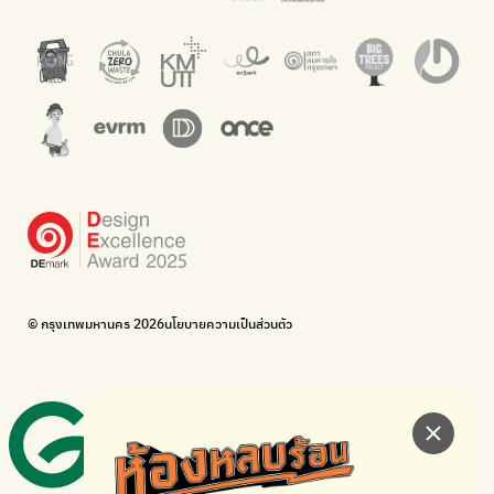
Everything about our planet and more
แผนที่เกี่ยวกับการแยกขยะแบบครบจบในที่เดียว
The Sustainment
มือวิเศษกรุงเทพ
การบริหารองค์กรเพื่อสังคมและสิ่งแวดล้อม
บริจาคขยะไปอัพไซเคิลเป็นชุดพนักงานกวาดถนน
WonWon
WonWon
รวมร้านซ่อมใกล้บ้านคุณ
รวมร้านซ่อมใกล้บ้านคุณ
Bike for Everyone
อยากให้จักรยานเปลี่ยนเมืองให้น่าอยู่
BUCA
ภาคีจักรยานเมือง กรุงเทพฯ
เดินไป ปั่นไป
Thailand Walking and Cycling Institute
© กรุงเทพมหานคร 2026
นโยบายความเป็นส่วนตัว