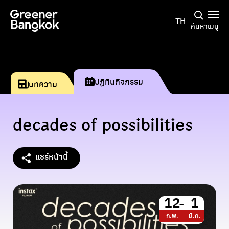
ข้ามไปยังเนื้อหา
TH
ค้นหา
เมนู
ปฏิทินกิจกรรม
บทความ
decades of possibilities
แชร์หน้านี้
12
1
-
ก.พ.
มี.ค.