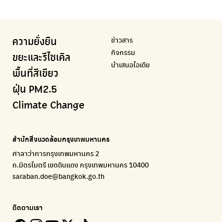
ความคืบหน้าโครงการต้นไม้ล้านต้น
แอปแยกขยะได้ง่ายๆเพียงสแกนบาร์โค้ดสินค้า
แจ้งเตือนฝุ่นผ่านไลน์ เมื่อค่าฝุ่นสูง
ศูนย์ออกแบบและพัฒนาผังเมือง
เพจรณรงค์โครงการเพื่อสิ่งแวดล้อมในสังคม
Airbkk
Kong Green Green
IQAir Airvisual
มูลนิธิโลกสีเขียว
สำนักสิ่งแวดล้อม กรุงเทพมหานคร
รายงานคุณภาพอากาศในกรุงเทพมหานคร
นำเสนอเรื่องราวเกี่ยวกับขยะ ที่เข้าถึงง่าย
แอปพลิเคชั่น "หมอชัวร์" จากกรมควบคุมโรค
สร้างโลกเขียวด้วยพลังเรียนรู้
ศูนย์ข้อมูลกระจายข่าวส่งเสริมอนุรักษ์พลังงาน กทม.
ข่าวสาร
ความยั่งยืน
BKK Zero Waste
กรมควบคุมมลพิษ
Greenpeace
กระทรวงทรัพยากรธรรมชาติและสิ่งแวดล้อม
Carbon Footprint Thailand
กิจกรรม
กรุงเทพฯไม่เทรวม
แหล่งข้อมูลเกี่ยวกับมาตรฐานคุณภาพอากาศ น้ำ และเสียง
มูลนิธิสภาประชาชนเพื่อสิ่งแวดล้อม
กรมส่งเสริมคุณภาพและสิ่งแวดล้อม
เรียนรู้เครื่องมือคำนวณคาร์บอนฟุตพริ้นท์
ขยะและรีไซเคิล
นำเสนอไอเดีย
ลุงซาเล้งกับขยะที่หายไป
มูลนิธิโลกสีเขียว
สำนักสิ่งแวดล้อม กรุงเทพมหานคร
กรมอุตุนิยมวิทยา
พื้นที่สีเขียว
เริ่มแยกขยะตั้งแต่วันนี้ เดี๋ยวลุงสอนให้
สร้างโลกเขียวด้วยพลังเรียนรู้
ศูนย์ข้อมูลกระจายข่าวส่งเสริมอนุรักษ์พลังงาน กทม.
กรมควบคุมอากาศรวมถึงการแจ้งเตือนภัยพิบัติ
ฝุ่น PM2.5
CHULA Zero Waste
How to ting
เตะฝุ่น
Net Zero Carbon
Climate Change
จัดการขยะภายในพื้นที่อย่างเป็นระบบ
การแยกขยะให้สนุก
แผนที่การระบายอากาศในช่วงสูงสุดของแต่ละวัน
Everything about our planet and more
Traffy Fondue
Recycle day
EJF Thailand
แจ้งปัญหาของเมือง เพื่อให้หน่วยงานแก้ไข
Platform เปลี่ยนพฤติกรรมการแยกขยะ
Environmental Justice Foundation Thailand
สำนักสิ่งแวดล้อมกรุงเทพมหานคร
ECOLIFE
Plaplus
35 Hours Bangkok Nature Play
ศาลาว่าการกรุงเทพมหานคร 2
แพลตฟอร์มเพื่อสิ่งแวดล้อม
แพลตฟอร์มการจัดการพลาสติกชีวภาพหลังการกินดื่ม
โครงการ 35 ชั่วโมงการเรียนรู้ธรรมชาติผ่านการเล่น
ถ.มิตรไมตรี เขตดินแดง กรุงเทพมหานคร 10400
Environman
Loopers
saraban.doe@bangkok.go.th
เรื่องราวสิ่งแวดล้อม เพื่อสร้างความตระหนัก
รวบรวมและส่งต่อเสื้อผ้ามือสองคุณภาพดี
Bangkok Open Policy
WASTE BUY delivery
ติดตามเรา
ติดตามความคืบหน้านโยบายกรุงเทพมหานคร
รับซื้อขยะถึงบ้าน