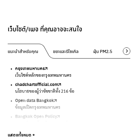
เว็บไซต์/เพจ ที่คุณอาจจะสนใจ
แนะนำสำหรับคุณ
ขยะและรีไซเคิล
ฝุ่น PM2.5
พื้นที่ส
กรุงเทพมหานคร
Traffy Fondue
Traffy Fondue
Bangkok Trees
DCCE
เว็บไซต์หลักของกรุงเทพมหานคร
แจ้งปัญหาขยะ เพื่อให้หน่วยงานแก้ไข
แจ้งปัญหาฝุ่น เพื่อให้หน่วยงานแก้ไข
ความคืบหน้าโครงการต้นไม้ล้านต้น
กรมการเปลี่ยนแปลงสภาพภูมิอากาศและสิ่งแวดล้อม
chadchartofficial.com
BKK Zero Waste
Airbkk
Greener Bangkok 2030
BangkokStories
นโยบายของผู้ว่าชัชชาติทั้ง 216 ข้อ
กรุงเทพฯไม่เทรวม
รายงานคุณภาพอากาศในกรุงเทพมหานคร
โครงการเพิ่มพื้นที่สีเขียวภายในปี 2030
เรื่องราวในกรุงเทพโดยครีเอเตอร์
Open data Bangkok
ลุงซาเล้งกับขยะที่หายไป
Air4Thai
We park
กรมควบคุมมลพิษ
ข้อมูลเปิดกรุงเทพมหานคร
เริ่มแยกขยะตั้งแต่วันนี้ เดี๋ยวลุงสอนให้
ตรวจสอบสภาพอากาศรอบตัวคุณง่ายๆ
เครือข่ายพัฒนาเมืองและชุมชนสุขภาวะ
แหล่งข้อมูลเกี่ยวกับมาตรฐานคุณภาพอากาศ น้ำ และเสียง
Bangkok Open Policy
CHULA Zero Waste
กรมควบคุมมลพิษ
Thai Green Urban (TGU)
Greenpeace
กทม. ส่งการบ้าน ติดตามการทำงานของ กทม.
จัดการขยะภายในพื้นที่อย่างเป็นระบบ
แหล่งข้อมูลเกี่ยวกับมาตรฐานคุณภาพอากาศ น้ำ และเสียง
ระบบฐานข้อมูลด้านสิ่งแวดล้อมและพื้นที่สีเขียว
มูลนิธิสภาประชาชนเพื่อสิ่งแวดล้อม
Bangkok Trees
Green2Get
Line Alert
Urban Design and Development Center
Climate Strike Thailand
แสดงทั้งหมด +