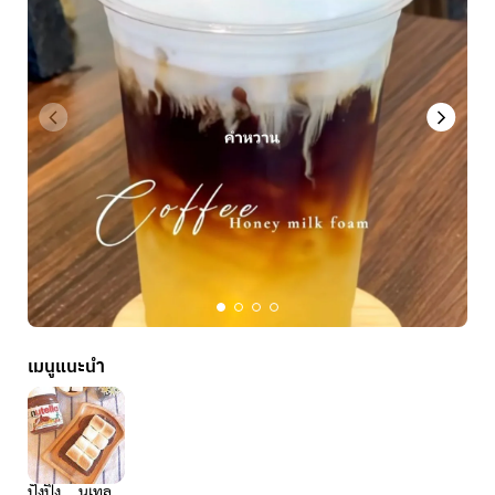
เมนูแนะนำ
ปังปิ้ง....นูเทล