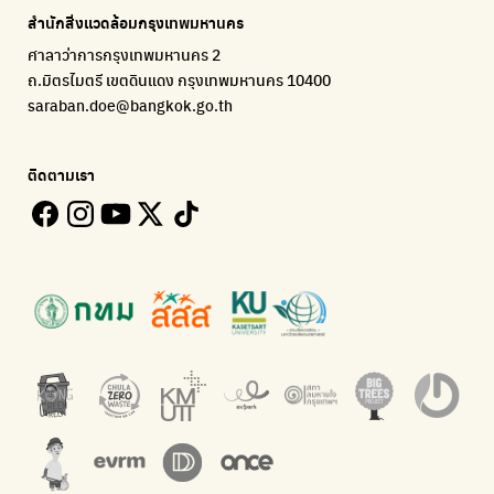
แจ้งปัญหาของเมือง เพื่อให้หน่วยงานแก้ไข
Platform เปลี่ยนพฤติกรรมการแยกขยะ
Environmental Justice Foundation Thailand
สำนักสิ่งแวดล้อมกรุงเทพมหานคร
ECOLIFE
Plaplus
35 Hours Bangkok Nature Play
ศาลาว่าการกรุงเทพมหานคร 2
แพลตฟอร์มเพื่อสิ่งแวดล้อม
แพลตฟอร์มการจัดการพลาสติกชีวภาพหลังการกินดื่ม
โครงการ 35 ชั่วโมงการเรียนรู้ธรรมชาติผ่านการเล่น
ถ.มิตรไมตรี เขตดินแดง กรุงเทพมหานคร 10400
Environman
Loopers
saraban.doe@bangkok.go.th
เรื่องราวสิ่งแวดล้อม เพื่อสร้างความตระหนัก
รวบรวมและส่งต่อเสื้อผ้ามือสองคุณภาพดี
Bangkok Open Policy
WASTE BUY delivery
ติดตามเรา
ติดตามความคืบหน้านโยบายกรุงเทพมหานคร
รับซื้อขยะถึงบ้าน
Kong Green Green
ECOLIFE
นำเสนอเรื่องราวเกี่ยวกับขยะ ที่เข้าถึงง่าย
แพลตฟอร์มเพื่อสิ่งแวดล้อม
Green2Get
ทิ้ง E-Waste กับ AIS
แอปแยกขยะได้ง่ายๆเพียงสแกนบาร์โค้ดสินค้า
กำจัด E-waste อย่างถูกวิธี ตามจุดรับ และไปรษณีย์
Net Zero Carbon
Green map
Everything about our planet and more
แผนที่เกี่ยวกับการแยกขยะแบบครบจบในที่เดียว
The Sustainment
มือวิเศษกรุงเทพ
การบริหารองค์กรเพื่อสังคมและสิ่งแวดล้อม
บริจาคขยะไปอัพไซเคิลเป็นชุดพนักงานกวาดถนน
WonWon
WonWon
รวมร้านซ่อมใกล้บ้านคุณ
รวมร้านซ่อมใกล้บ้านคุณ