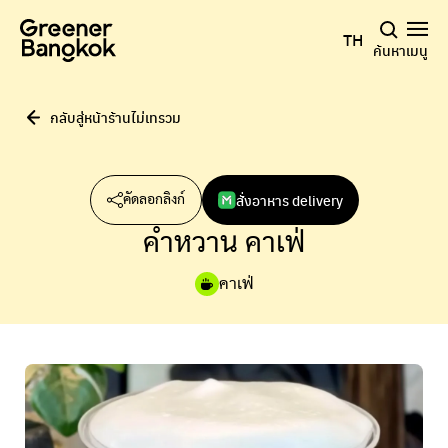
ข้ามไปยังเนื้อหา
TH
ค้นหา
เมนู
กลับสู่หน้าร้านไม่เทรวม
สั่งอาหาร delivery
คัดลอกลิงก์
คำหวาน คาเฟ่
คาเฟ่