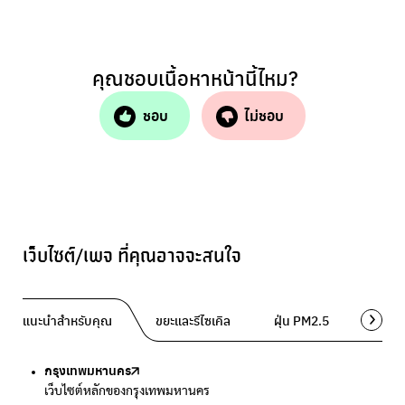
คุณชอบเนื้อหาหน้านี้ไหม?
ชอบ
ไม่ชอบ
เว็บไซต์/เพจ ที่คุณอาจจะสนใจ
แนะนำสำหรับคุณ
ขยะและรีไซเคิล
ฝุ่น PM2.5
พื้นที่ส
กรุงเทพมหานคร
Traffy Fondue
Traffy Fondue
Bangkok Trees
DCCE
เว็บไซต์หลักของกรุงเทพมหานคร
แจ้งปัญหาขยะ เพื่อให้หน่วยงานแก้ไข
แจ้งปัญหาฝุ่น เพื่อให้หน่วยงานแก้ไข
ความคืบหน้าโครงการต้นไม้ล้านต้น
กรมการเปลี่ยนแปลงสภาพภูมิอากาศและสิ่งแวดล้อม