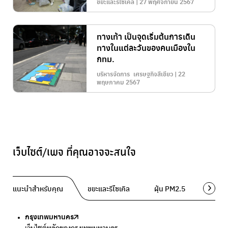
ขยะและรีไซเคิล | 27 พฤศจิกายน 2567
ทางเท้า เป็นจุดเริ่มต้นการเดิน
ทางในแต่ละวันของคนเมืองใน
กทม.
บริหารจัดการ เศรษฐกิจสีเขียว | 22
พฤษภาคม 2567
เว็บไซต์/เพจ ที่คุณอาจจะสนใจ
แนะนำสำหรับคุณ
ขยะและรีไซเคิล
ฝุ่น PM2.5
พื้นที่ส
กรุงเทพมหานคร
Traffy Fondue
Traffy Fondue
Bangkok Trees
DCCE