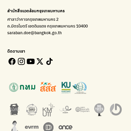
แจ้งปัญหาของเมือง เพื่อให้หน่วยงานแก้ไข
Platform เปลี่ยนพฤติกรรมการแยกขยะ
Environmental Justice Foundation Thailand
สำนักสิ่งแวดล้อมกรุงเทพมหานคร
ECOLIFE
Plaplus
35 Hours Bangkok Nature Play
ศาลาว่าการกรุงเทพมหานคร 2
แพลตฟอร์มเพื่อสิ่งแวดล้อม
แพลตฟอร์มการจัดการพลาสติกชีวภาพหลังการกินดื่ม
โครงการ 35 ชั่วโมงการเรียนรู้ธรรมชาติผ่านการเล่น
ถ.มิตรไมตรี เขตดินแดง กรุงเทพมหานคร 10400
Environman
Loopers
saraban.doe@bangkok.go.th
เรื่องราวสิ่งแวดล้อม เพื่อสร้างความตระหนัก
รวบรวมและส่งต่อเสื้อผ้ามือสองคุณภาพดี
Bangkok Open Policy
WASTE BUY delivery
ติดตามเรา
ติดตามความคืบหน้านโยบายกรุงเทพมหานคร
รับซื้อขยะถึงบ้าน
Kong Green Green
ECOLIFE
นำเสนอเรื่องราวเกี่ยวกับขยะ ที่เข้าถึงง่าย
แพลตฟอร์มเพื่อสิ่งแวดล้อม
Green2Get
ทิ้ง E-Waste กับ AIS
แอปแยกขยะได้ง่ายๆเพียงสแกนบาร์โค้ดสินค้า
กำจัด E-waste อย่างถูกวิธี ตามจุดรับ และไปรษณีย์
Net Zero Carbon
Green map
Everything about our planet and more
แผนที่เกี่ยวกับการแยกขยะแบบครบจบในที่เดียว
The Sustainment
มือวิเศษกรุงเทพ
การบริหารองค์กรเพื่อสังคมและสิ่งแวดล้อม
บริจาคขยะไปอัพไซเคิลเป็นชุดพนักงานกวาดถนน
WonWon
WonWon
รวมร้านซ่อมใกล้บ้านคุณ
รวมร้านซ่อมใกล้บ้านคุณ