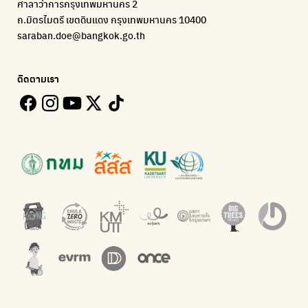
ศาลาว่าการกรุงเทพมหานคร 2
แพลตฟอร์มเพื่อสิ่งแวดล้อม
แพลตฟอร์มการจัดการพลาสติกชีวภาพหลังการกินดื่ม
โครงการ 35 ชั่วโมงการเรียนรู้ธรรมชาติผ่านการเล่น
ถ.มิตรไมตรี เขตดินแดง กรุงเทพมหานคร 10400
Environman
Loopers
saraban.doe@bangkok.go.th
เรื่องราวสิ่งแวดล้อม เพื่อสร้างความตระหนัก
รวบรวมและส่งต่อเสื้อผ้ามือสองคุณภาพดี
Bangkok Open Policy
WASTE BUY delivery
ติดตามเรา
ติดตามความคืบหน้านโยบายกรุงเทพมหานคร
รับซื้อขยะถึงบ้าน
Kong Green Green
ECOLIFE
นำเสนอเรื่องราวเกี่ยวกับขยะ ที่เข้าถึงง่าย
แพลตฟอร์มเพื่อสิ่งแวดล้อม
Green2Get
ทิ้ง E-Waste กับ AIS
แอปแยกขยะได้ง่ายๆเพียงสแกนบาร์โค้ดสินค้า
กำจัด E-waste อย่างถูกวิธี ตามจุดรับ และไปรษณีย์
Net Zero Carbon
Green map
Everything about our planet and more
แผนที่เกี่ยวกับการแยกขยะแบบครบจบในที่เดียว
The Sustainment
มือวิเศษกรุงเทพ
การบริหารองค์กรเพื่อสังคมและสิ่งแวดล้อม
บริจาคขยะไปอัพไซเคิลเป็นชุดพนักงานกวาดถนน
WonWon
WonWon
รวมร้านซ่อมใกล้บ้านคุณ
รวมร้านซ่อมใกล้บ้านคุณ
Bike for Everyone
อยากให้จักรยานเปลี่ยนเมืองให้น่าอยู่