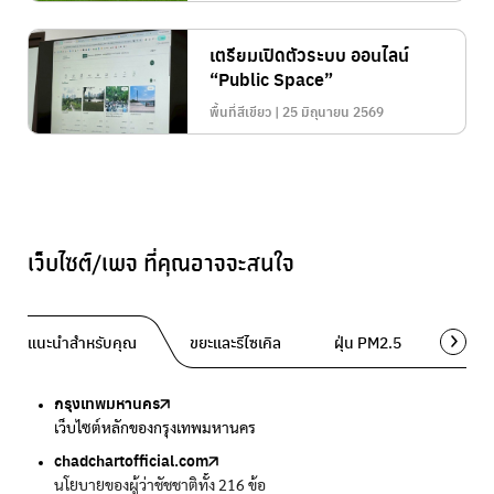
เตรียมเปิดตัวระบบ ออนไลน์
“Public Space”
พื้นที่สีเขียว | 25 มิถุนายน 2569
เว็บไซต์/เพจ ที่คุณอาจจะสนใจ
แนะนำสำหรับคุณ
ขยะและรีไซเคิล
ฝุ่น PM2.5
พื้นที่ส
กรุงเทพมหานคร
Traffy Fondue
Traffy Fondue
Bangkok Trees
DCCE
เว็บไซต์หลักของกรุงเทพมหานคร
แจ้งปัญหาขยะ เพื่อให้หน่วยงานแก้ไข
แจ้งปัญหาฝุ่น เพื่อให้หน่วยงานแก้ไข
ความคืบหน้าโครงการต้นไม้ล้านต้น
กรมการเปลี่ยนแปลงสภาพภูมิอากาศและสิ่งแวดล้อม
chadchartofficial.com
BKK Zero Waste
Airbkk
Greener Bangkok 2030
BangkokStories
นโยบายของผู้ว่าชัชชาติทั้ง 216 ข้อ
กรุงเทพฯไม่เทรวม
รายงานคุณภาพอากาศในกรุงเทพมหานคร
โครงการเพิ่มพื้นที่สีเขียวภายในปี 2030
เรื่องราวในกรุงเทพโดยครีเอเตอร์