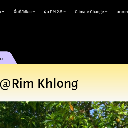
ล
พื้นที่สีเขียว
ฝุ่น PM 2.5
Climate Change
บทควา
รม
e @Rim Khlong