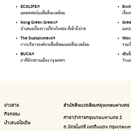
ECOLIFE
Plaplus
35 Hours Bangkok Nature Play
Env
Loop
แพลตฟอร์มเพื่อสิ่งแวดล้อม
แพลตฟอร์มการจัดการพลาสติกชีวภาพหลังการกินดื่ม
โครงการ 35 ชั่วโมงการเรียนรู้ธรรมชาติผ่านการเล่น
เรื่อ
รวบร
Kong Green Green
ECOLIFE
Gre
ทิ้ง
นำเสนอเรื่องราวเกี่ยวกับขยะ ที่เข้าถึงง่าย
แพลตฟอร์มเพื่อสิ่งแวดล้อม
แอปแ
กำจัด
The Sustainment
มือวิเศษกรุงเทพ
Won
Won
การบริหารองค์กรเพื่อสังคมและสิ่งแวดล้อม
บริจาคขยะไปอัพไซเคิลเป็นชุดพนักงานกวาดถนน
รวมร
รวมร
BUCA
เดินไ
ภาคีจักรยานเมือง กรุงเทพฯ
Thai
ข่าวสาร
สำนักสิ่งแวดล้อมกรุงเทพมหานคร
กิจกรรม
ศาลาว่าการกรุงเทพมหานคร 2
นำเสนอไอเดีย
ถ.มิตรไมตรี เขตดินแดง กรุงเทพ