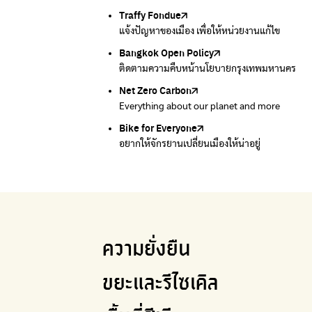
Traffy Fondue
Recycle day
EJF Thailand
แจ้งปัญหาของเมือง เพื่อให้หน่วยงานแก้ไข
Platform เปลี่ยนพฤติกรรมการแยกขยะ
Environmental Justice Foundation Thailand
Bangkok Open Policy
WASTE BUY delivery
ติดตามความคืบหน้านโยบายกรุงเทพมหานคร
รับซื้อขยะถึงบ้าน
Net Zero Carbon
Green map
Everything about our planet and more
แผนที่เกี่ยวกับการแยกขยะแบบครบจบในที่เดียว
Bike for Everyone
อยากให้จักรยานเปลี่ยนเมืองให้น่าอยู่
ความยั่งยืน
ขยะและรีไซเคิล