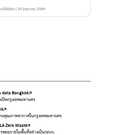
ื้นที่สีเขียว | 25 มิถุนายน 2569
 data Bangkok
เล้งกับขยะที่หายไป
Thai
ark
วบคุมมลพิษ
ูลเปิดกรุงเทพมหานคร
แยกขยะตั้งแต่วันนี้ เดี๋ยวลุงสอนให้
สอบสภาพอากาศรอบตัวคุณง่ายๆ
อข่ายพัฒนาเมืองและชุมชนสุขภาวะ
งข้อมูลเกี่ยวกับมาตรฐานคุณภาพอากาศ น้ำ และเสียง
kk
 Green Green
r Airvisual
ธิโลกสีเขียว
กสิ่งแวดล้อม กรุงเทพมหานคร
านคุณภาพอากาศในกรุงเทพมหานคร
อเรื่องราวเกี่ยวกับขยะ ที่เข้าถึงง่าย
ลิเคชั่น "หมอชัวร์" จากกรมควบคุมโรค
โลกเขียวด้วยพลังเรียนรู้
ข้อมูลกระจายข่าวส่งเสริมอนุรักษ์พลังงาน กทม.
A Zero Waste
to ting
่น
Zero Carbon
ารขยะภายในพื้นที่อย่างเป็นระบบ
ยกขยะให้สนุก
ี่การระบายอากาศในช่วงสูงสุดของแต่ละวัน
ything about our planet and more