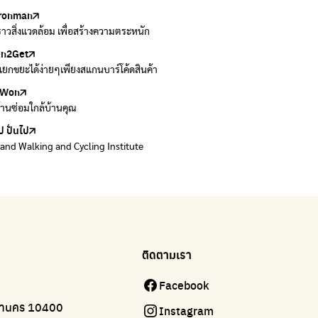
ironman
ers
งราวสิ่งแวดล้อม เพื่อสร้างความตระหนัก
วมและส่งต่อเสื้อผ้ามือสองคุณภาพดี
en2Get
 E-Waste กับ AIS
ยกขยะได้ง่ายๆเพียงสแกนบาร์โค้ดสินค้า
 E-waste อย่างถูกวิธี ตามจุดรับ และไปรษณีย์
Won
Won
้านซ่อมใกล้บ้านคุณ
้านซ่อมใกล้บ้านคุณ
ป ปั่นไป
land Walking and Cycling Institute
ติดตามเรา
Facebook
มหานคร 10400
Instagram