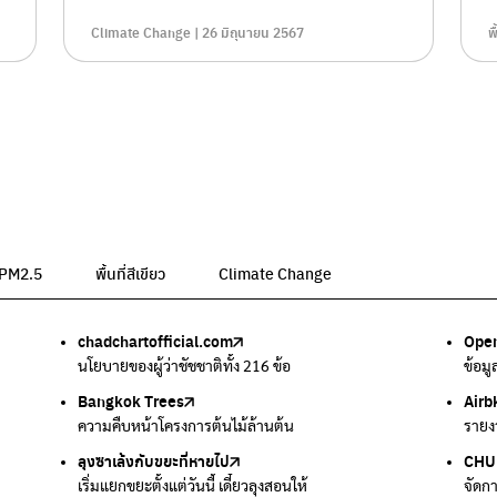
Climate Change | 26 มิถุนายน 2567
พ
น PM2.5
พื้นที่สีเขียว
Climate Change
chadchartofficial.com
BKK Zero Waste
Airbkk
Greener Bangkok 2030
BangkokStories
Open
ลุงซา
Air4
We p
กรมค
อม
นโยบายของผู้ว่าชัชชาติทั้ง 216 ข้อ
กรุงเทพฯไม่เทรวม
รายงานคุณภาพอากาศในกรุงเทพมหานคร
โครงการเพิ่มพื้นที่สีเขียวภายในปี 2030
เรื่องราวในกรุงเทพโดยครีเอเตอร์
ข้อม
เริ่ม
ตรวจ
เครื
แหล่
Bangkok Trees
Green2Get
Line Alert
Urban Design and Development Center
Climate Strike Thailand
Airb
Kong
IQAi
มูลนิ
สำนั
ละเสียง
ความคืบหน้าโครงการต้นไม้ล้านต้น
แอปแยกขยะได้ง่ายๆเพียงสแกนบาร์โค้ดสินค้า
แจ้งเตือนฝุ่นผ่านไลน์ เมื่อค่าฝุ่นสูง
ศูนย์ออกแบบและพัฒนาผังเมือง
เพจรณรงค์โครงการเพื่อสิ่งแวดล้อมในสังคม
รายง
นำเสน
แอปพ
สร้าง
ศูนย์
ลุงซาเล้งกับขยะที่หายไป
มูลนิธิโลกสีเขียว
สำนักสิ่งแวดล้อม กรุงเทพมหานคร
กรมอุตุนิยมวิทยา
CHUL
How 
เตะฝุ
Net 
ละเสียง
เริ่มแยกขยะตั้งแต่วันนี้ เดี๋ยวลุงสอนให้
สร้างโลกเขียวด้วยพลังเรียนรู้
ศูนย์ข้อมูลกระจายข่าวส่งเสริมอนุรักษ์พลังงาน กทม.
กรมควบคุมอากาศรวมถึงการแจ้งเตือนภัยพิบัติ
จัดก
การแ
แผนท
Ever