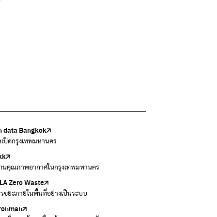
 data Bangkok
เล้งกับขยะที่หายไป
Thai
ark
วบคุมมลพิษ
ูลเปิดกรุงเทพมหานคร
แยกขยะตั้งแต่วันนี้ เดี๋ยวลุงสอนให้
สอบสภาพอากาศรอบตัวคุณง่ายๆ
อข่ายพัฒนาเมืองและชุมชนสุขภาวะ
งข้อมูลเกี่ยวกับมาตรฐานคุณภาพอากาศ น้ำ และเสียง
kk
 Green Green
r Airvisual
ธิโลกสีเขียว
กสิ่งแวดล้อม กรุงเทพมหานคร
านคุณภาพอากาศในกรุงเทพมหานคร
อเรื่องราวเกี่ยวกับขยะ ที่เข้าถึงง่าย
ลิเคชั่น "หมอชัวร์" จากกรมควบคุมโรค
โลกเขียวด้วยพลังเรียนรู้
ข้อมูลกระจายข่าวส่งเสริมอนุรักษ์พลังงาน กทม.
A Zero Waste
to ting
่น
Zero Carbon
ารขยะภายในพื้นที่อย่างเป็นระบบ
ยกขยะให้สนุก
ี่การระบายอากาศในช่วงสูงสุดของแต่ละวัน
ything about our planet and more
ironman
ers