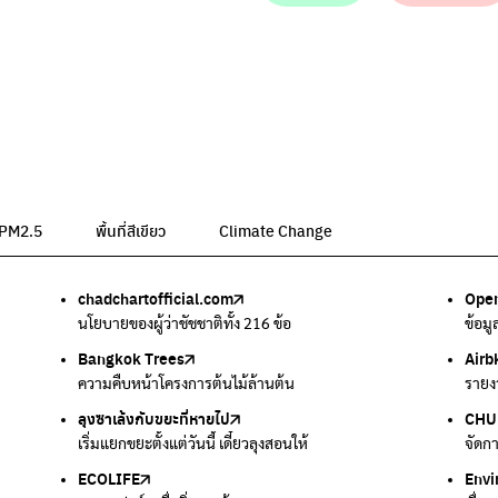
น PM2.5
พื้นที่สีเขียว
Climate Change
chadchartofficial.com
BKK Zero Waste
Airbkk
Greener Bangkok 2030
BangkokStories
Open
ลุงซา
Air4
We p
กรมค
อม
นโยบายของผู้ว่าชัชชาติทั้ง 216 ข้อ
กรุงเทพฯไม่เทรวม
รายงานคุณภาพอากาศในกรุงเทพมหานคร
โครงการเพิ่มพื้นที่สีเขียวภายในปี 2030
เรื่องราวในกรุงเทพโดยครีเอเตอร์
ข้อม
เริ่ม
ตรวจ
เครื
แหล่
Bangkok Trees
Green2Get
Line Alert
Urban Design and Development Center
Climate Strike Thailand
Airb
Kong
IQAi
มูลนิ
สำนั
ละเสียง
ความคืบหน้าโครงการต้นไม้ล้านต้น
แอปแยกขยะได้ง่ายๆเพียงสแกนบาร์โค้ดสินค้า
แจ้งเตือนฝุ่นผ่านไลน์ เมื่อค่าฝุ่นสูง
ศูนย์ออกแบบและพัฒนาผังเมือง
เพจรณรงค์โครงการเพื่อสิ่งแวดล้อมในสังคม
รายง
นำเสน
แอปพ
สร้าง
ศูนย์
ลุงซาเล้งกับขยะที่หายไป
มูลนิธิโลกสีเขียว
สำนักสิ่งแวดล้อม กรุงเทพมหานคร
กรมอุตุนิยมวิทยา
CHUL
How 
เตะฝุ
Net 
ละเสียง
เริ่มแยกขยะตั้งแต่วันนี้ เดี๋ยวลุงสอนให้
สร้างโลกเขียวด้วยพลังเรียนรู้
ศูนย์ข้อมูลกระจายข่าวส่งเสริมอนุรักษ์พลังงาน กทม.
กรมควบคุมอากาศรวมถึงการแจ้งเตือนภัยพิบัติ
จัดก
การแ
แผนท
Ever
ECOLIFE
Plaplus
35 Hours Bangkok Nature Play
Env
Loop