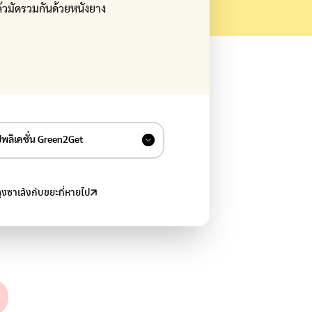
้วมัดรวมกันด้วยหนังยาง
อปพลิเคชั่น Green2Get
ีไซเคิล ร้านรับซื้อของเก่า จุดรับบริจาค
เหลือใช้
งซาเล้งกับขยะที่หายไป