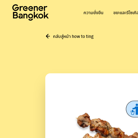
ข้ามไปยังเนื้อหา
ความยั่งยืน
ขยะและรีไซเคิ
กลับสู่หน้า how to ting