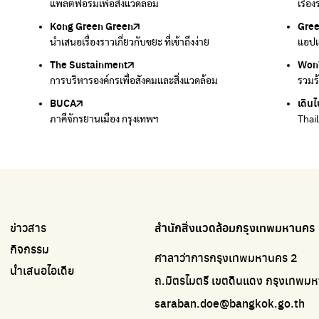
แพลตฟอร์มเพื่อสิ่งแวดล้อม
แพลตฟอร์มการจัดการพลาสติกชีวภาพหลังการกินดื่ม
โครงการ 35 ชั่วโมงการเรียนรู้ธรรมชาติผ่านการเล่น
เรื่อ
รวบร
Kong Green Green
ECOLIFE
Gre
ทิ้ง
นำเสนอเรื่องราวเกี่ยวกับขยะ ที่เข้าถึงง่าย
แพลตฟอร์มเพื่อสิ่งแวดล้อม
แอปแ
กำจัด
The Sustainment
มือวิเศษกรุงเทพ
Won
Won
การบริหารองค์กรเพื่อสังคมและสิ่งแวดล้อม
บริจาคขยะไปอัพไซเคิลเป็นชุดพนักงานกวาดถนน
รวมร
รวมร
BUCA
เดินไ
ภาคีจักรยานเมือง กรุงเทพฯ
Thai
ข่าวสาร
สำนักสิ่งแวดล้อมกรุงเทพมหานคร
กิจกรรม
ศาลาว่าการกรุงเทพมหานคร 2
นำเสนอไอเดีย
ถ.มิตรไมตรี เขตดินแดง กรุงเทพ
saraban.doe@bangkok.go.th