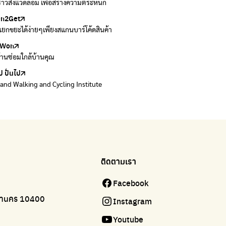
งราวสิ่งแวดล้อม เพื่อสร้างความตระหนัก
วมและส่งต่อเสื้อผ้ามือสองคุณภาพดี
en2Get
 E-Waste กับ AIS
ยกขยะได้ง่ายๆเพียงสแกนบาร์โค้ดสินค้า
 E-waste อย่างถูกวิธี ตามจุดรับ และไปรษณีย์
Won
Won
้านซ่อมใกล้บ้านคุณ
้านซ่อมใกล้บ้านคุณ
ป ปั่นไป
land Walking and Cycling Institute
ติดตามเรา
Facebook
มหานคร 10400
Instagram
Youtube