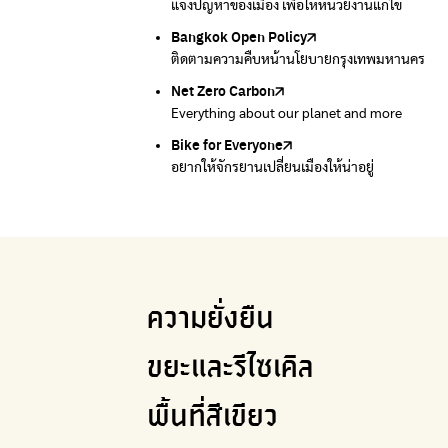
แจ้งปัญหาของเมือง เพื่อให้หน่วยงานแก้ไข
Platform เปลี่ยนพฤติกรรมการแยกขยะ
Environmental Justice Foundation Thailand
Bangkok Open Policy
WASTE BUY delivery
ติดตามความคืบหน้านโยบายกรุงเทพมหานคร
รับซื้อขยะถึงบ้าน
Net Zero Carbon
Green map
Everything about our planet and more
แผนที่เกี่ยวกับการแยกขยะแบบครบจบในที่เดียว
Bike for Everyone
อยากให้จักรยานเปลี่ยนเมืองให้น่าอยู่
ความยั่งยืน
ขยะและรีไซเคิล
พื้นที่สีเขียว