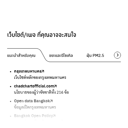
เว็บไซต์/เพจ ที่คุณอาจจะสนใจ
แนะนำสำหรับคุณ
ขยะและรีไซเคิล
ฝุ่น PM2.5
พื้นที่ส
กรุงเทพมหานคร
Traffy Fondue
Traffy Fondue
Bangkok Trees
DCCE
เว็บไซต์หลักของกรุงเทพมหานคร
แจ้งปัญหาขยะ เพื่อให้หน่วยงานแก้ไข
แจ้งปัญหาฝุ่น เพื่อให้หน่วยงานแก้ไข
ความคืบหน้าโครงการต้นไม้ล้านต้น
กรมการเปลี่ยนแปลงสภาพภูมิอากาศและสิ่งแวดล้อม
chadchartofficial.com
BKK Zero Waste
Airbkk
Greener Bangkok 2030
BangkokStories
นโยบายของผู้ว่าชัชชาติทั้ง 216 ข้อ
กรุงเทพฯไม่เทรวม
รายงานคุณภาพอากาศในกรุงเทพมหานคร
โครงการเพิ่มพื้นที่สีเขียวภายในปี 2030
เรื่องราวในกรุงเทพโดยครีเอเตอร์
Open data Bangkok
ลุงซาเล้งกับขยะที่หายไป
Air4Thai
We park
กรมควบคุมมลพิษ
ข้อมูลเปิดกรุงเทพมหานคร
เริ่มแยกขยะตั้งแต่วันนี้ เดี๋ยวลุงสอนให้
ตรวจสอบสภาพอากาศรอบตัวคุณง่ายๆ
เครือข่ายพัฒนาเมืองและชุมชนสุขภาวะ
แหล่งข้อมูลเกี่ยวกับมาตรฐานคุณภาพอากาศ น้ำ และเสียง
Bangkok Open Policy
CHULA Zero Waste
กรมควบคุมมลพิษ
Thai Green Urban (TGU)
Greenpeace
กทม. ส่งการบ้าน ติดตามการทำงานของ กทม.
จัดการขยะภายในพื้นที่อย่างเป็นระบบ
แหล่งข้อมูลเกี่ยวกับมาตรฐานคุณภาพอากาศ น้ำ และเสียง
ระบบฐานข้อมูลด้านสิ่งแวดล้อมและพื้นที่สีเขียว
มูลนิธิสภาประชาชนเพื่อสิ่งแวดล้อม