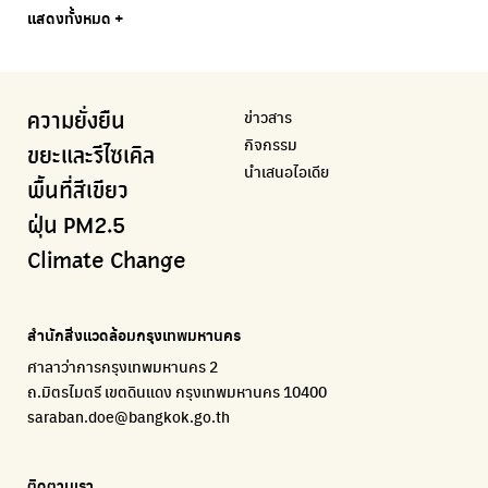
Bangkok Trees
Green2Get
Line Alert
Urban Design and Development Center
Climate Strike Thailand
แสดงทั้งหมด +
ความคืบหน้าโครงการต้นไม้ล้านต้น
แอปแยกขยะได้ง่ายๆเพียงสแกนบาร์โค้ดสินค้า
แจ้งเตือนฝุ่นผ่านไลน์ เมื่อค่าฝุ่นสูง
ศูนย์ออกแบบและพัฒนาผังเมือง
เพจรณรงค์โครงการเพื่อสิ่งแวดล้อมในสังคม
Airbkk
Kong Green Green
IQAir Airvisual
มูลนิธิโลกสีเขียว
สำนักสิ่งแวดล้อม กรุงเทพมหานคร
รายงานคุณภาพอากาศในกรุงเทพมหานคร
นำเสนอเรื่องราวเกี่ยวกับขยะ ที่เข้าถึงง่าย
แอปพลิเคชั่น "หมอชัวร์" จากกรมควบคุมโรค
สร้างโลกเขียวด้วยพลังเรียนรู้
ศูนย์ข้อมูลกระจายข่าวส่งเสริมอนุรักษ์พลังงาน กทม.
ข่าวสาร
ความยั่งยืน
BKK Zero Waste
กรมควบคุมมลพิษ
Greenpeace
กระทรวงทรัพยากรธรรมชาติและสิ่งแวดล้อม
Carbon Footprint Thailand
กิจกรรม
กรุงเทพฯไม่เทรวม
แหล่งข้อมูลเกี่ยวกับมาตรฐานคุณภาพอากาศ น้ำ และเสียง
มูลนิธิสภาประชาชนเพื่อสิ่งแวดล้อม
กรมส่งเสริมคุณภาพและสิ่งแวดล้อม
เรียนรู้เครื่องมือคำนวณคาร์บอนฟุตพริ้นท์
ขยะและรีไซเคิล
นำเสนอไอเดีย
ลุงซาเล้งกับขยะที่หายไป
มูลนิธิโลกสีเขียว
สำนักสิ่งแวดล้อม กรุงเทพมหานคร
กรมอุตุนิยมวิทยา
พื้นที่สีเขียว
เริ่มแยกขยะตั้งแต่วันนี้ เดี๋ยวลุงสอนให้
สร้างโลกเขียวด้วยพลังเรียนรู้
ศูนย์ข้อมูลกระจายข่าวส่งเสริมอนุรักษ์พลังงาน กทม.
กรมควบคุมอากาศรวมถึงการแจ้งเตือนภัยพิบัติ
ฝุ่น PM2.5
CHULA Zero Waste
How to ting
เตะฝุ่น
Net Zero Carbon
Climate Change
จัดการขยะภายในพื้นที่อย่างเป็นระบบ
การแยกขยะให้สนุก
แผนที่การระบายอากาศในช่วงสูงสุดของแต่ละวัน
Everything about our planet and more
Traffy Fondue
Recycle day
EJF Thailand
แจ้งปัญหาของเมือง เพื่อให้หน่วยงานแก้ไข
Platform เปลี่ยนพฤติกรรมการแยกขยะ
Environmental Justice Foundation Thailand
สำนักสิ่งแวดล้อมกรุงเทพมหานคร
ECOLIFE
Plaplus
35 Hours Bangkok Nature Play
ศาลาว่าการกรุงเทพมหานคร 2
แพลตฟอร์มเพื่อสิ่งแวดล้อม
แพลตฟอร์มการจัดการพลาสติกชีวภาพหลังการกินดื่ม
โครงการ 35 ชั่วโมงการเรียนรู้ธรรมชาติผ่านการเล่น
ถ.มิตรไมตรี เขตดินแดง กรุงเทพมหานคร 10400
Environman
Loopers
saraban.doe@bangkok.go.th
เรื่องราวสิ่งแวดล้อม เพื่อสร้างความตระหนัก
รวบรวมและส่งต่อเสื้อผ้ามือสองคุณภาพดี
Bangkok Open Policy
WASTE BUY delivery
ติดตามเรา