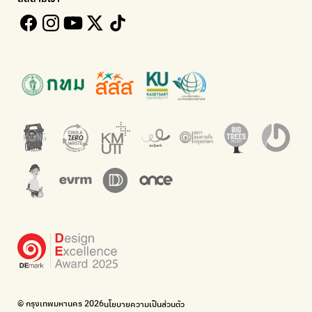
ติดตามความคืบหน้านโยบายกรุงเทพมหานคร
รับซื้อขยะถึงบ้าน
Kong Green Green
ECOLIFE
นำเสนอเรื่องราวเกี่ยวกับขยะ ที่เข้าถึงง่าย
แพลตฟอร์มเพื่อสิ่งแวดล้อม
Green2Get
ทิ้ง E-Waste กับ AIS
แอปแยกขยะได้ง่ายๆเพียงสแกนบาร์โค้ดสินค้า
กำจัด E-waste อย่างถูกวิธี ตามจุดรับ และไปรษณีย์
Net Zero Carbon
Green map
Everything about our planet and more
แผนที่เกี่ยวกับการแยกขยะแบบครบจบในที่เดียว
The Sustainment
มือวิเศษกรุงเทพ
การบริหารองค์กรเพื่อสังคมและสิ่งแวดล้อม
บริจาคขยะไปอัพไซเคิลเป็นชุดพนักงานกวาดถนน
WonWon
WonWon
รวมร้านซ่อมใกล้บ้านคุณ
รวมร้านซ่อมใกล้บ้านคุณ
Bike for Everyone
อยากให้จักรยานเปลี่ยนเมืองให้น่าอยู่
BUCA
ภาคีจักรยานเมือง กรุงเทพฯ
เดินไป ปั่นไป
Thailand Walking and Cycling Institute
© กรุงเทพมหานคร 2026
นโยบายความเป็นส่วนตัว