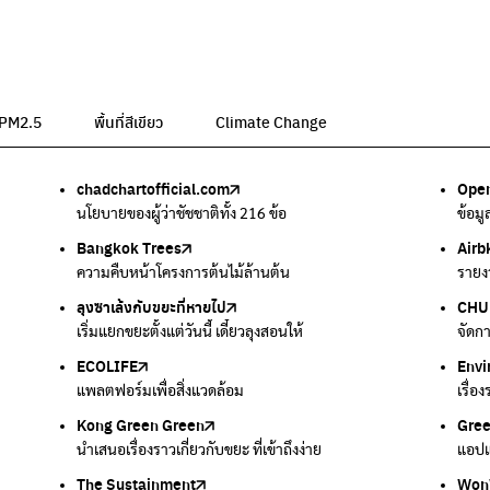
น PM2.5
พื้นที่สีเขียว
Climate Change
chadchartofficial.com
BKK Zero Waste
Airbkk
Greener Bangkok 2030
BangkokStories
Open
ลุงซา
Air4
We p
กรมค
อม
นโยบายของผู้ว่าชัชชาติทั้ง 216 ข้อ
กรุงเทพฯไม่เทรวม
รายงานคุณภาพอากาศในกรุงเทพมหานคร
โครงการเพิ่มพื้นที่สีเขียวภายในปี 2030
เรื่องราวในกรุงเทพโดยครีเอเตอร์
ข้อม
เริ่ม
ตรวจ
เครื
แหล่
Bangkok Trees
Green2Get
Line Alert
Urban Design and Development Center
Climate Strike Thailand
Airb
Kong
IQAi
มูลนิ
สำนั
ละเสียง
ความคืบหน้าโครงการต้นไม้ล้านต้น
แอปแยกขยะได้ง่ายๆเพียงสแกนบาร์โค้ดสินค้า
แจ้งเตือนฝุ่นผ่านไลน์ เมื่อค่าฝุ่นสูง
ศูนย์ออกแบบและพัฒนาผังเมือง
เพจรณรงค์โครงการเพื่อสิ่งแวดล้อมในสังคม
รายง
นำเสน
แอปพ
สร้าง
ศูนย์
ลุงซาเล้งกับขยะที่หายไป
มูลนิธิโลกสีเขียว
สำนักสิ่งแวดล้อม กรุงเทพมหานคร
กรมอุตุนิยมวิทยา
CHUL
How 
เตะฝุ
Net 
ละเสียง
เริ่มแยกขยะตั้งแต่วันนี้ เดี๋ยวลุงสอนให้
สร้างโลกเขียวด้วยพลังเรียนรู้
ศูนย์ข้อมูลกระจายข่าวส่งเสริมอนุรักษ์พลังงาน กทม.
กรมควบคุมอากาศรวมถึงการแจ้งเตือนภัยพิบัติ
จัดก
การแ
แผนท
Ever
ECOLIFE
Plaplus
35 Hours Bangkok Nature Play
Env
Loop
แพลตฟอร์มเพื่อสิ่งแวดล้อม
แพลตฟอร์มการจัดการพลาสติกชีวภาพหลังการกินดื่ม
โครงการ 35 ชั่วโมงการเรียนรู้ธรรมชาติผ่านการเล่น
เรื่อ
รวบร
Kong Green Green
ECOLIFE
Gre
ทิ้ง
นำเสนอเรื่องราวเกี่ยวกับขยะ ที่เข้าถึงง่าย
แพลตฟอร์มเพื่อสิ่งแวดล้อม
แอปแ
กำจัด
The Sustainment
มือวิเศษกรุงเทพ
Won
Won