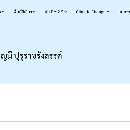
ล
พื้นที่สีเขียว
ฝุ่น PM 2.5
Climate Change
บทควา
ญมี ปุรุราชรังสรรค์