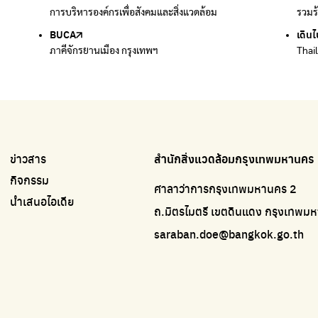
การบริหารองค์กรเพื่อสังคมและสิ่งแวดล้อม
บริจาคขยะไปอัพไซเคิลเป็นชุดพนักงานกวาดถนน
รวมร
รวมร
BUCA
เดินไ
ภาคีจักรยานเมือง กรุงเทพฯ
Thai
ข่าวสาร
สำนักสิ่งแวดล้อมกรุงเทพมหานคร
กิจกรรม
ศาลาว่าการกรุงเทพมหานคร 2
นำเสนอไอเดีย
ถ.มิตรไมตรี เขตดินแดง กรุงเทพ
saraban.doe@bangkok.go.th