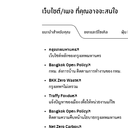
เว็บไซต์/เพจ ที่คุณอาจจะสนใจ
แนะนำสำหรับคุณ
ขยะและรีไซเคิล
ฝุ่
กรุงเทพมหานคร
Traffy Fondue
Traffy Fondue
Bangkok Trees
DCCE
เว็บไซต์หลักของกรุงเทพมหานคร
แจ้งปัญหาขยะ เพื่อให้หน่วยงานแก้ไข
แจ้งปัญหาฝุ่น เพื่อให้หน่วยงานแก้ไข
ความคืบหน้าโครงการต้นไม้ล้านต้น
กรมการเปลี่ยนแปลงสภาพภูมิอากาศและสิ่งแวดล้
Bangkok Open Policy
CHULA Zero Waste
กรมควบคุมมลพิษ
Thai Green Urban (TGU)
Greenpeace
กทม. ส่งการบ้าน ติดตามการทำงานของ กทม.
จัดการขยะภายในพื้นที่อย่างเป็นระบบ
แหล่งข้อมูลเกี่ยวกับมาตรฐานคุณภาพอากาศ น้ำ แ
ระบบฐานข้อมูลด้านสิ่งแวดล้อมและพื้นที่สีเขียว
มูลนิธิสภาประชาชนเพื่อสิ่งแวดล้อม
BKK Zero Waste
กรมควบคุมมลพิษ
Greenpeace
กระทรวงทรัพยากรธรรมชาติและสิ่งแวดล้อม
Carbon Footprint Thailand
กรุงเทพฯไม่เทรวม
แหล่งข้อมูลเกี่ยวกับมาตรฐานคุณภาพอากาศ น้ำ แ
มูลนิธิสภาประชาชนเพื่อสิ่งแวดล้อม
กรมส่งเสริมคุณภาพและสิ่งแวดล้อม
เรียนรู้เครื่องมือคำนวณคาร์บอนฟุตพริ้นท์
Traffy Fondue
Recycle day
EJF Thailand
แจ้งปัญหาของเมือง เพื่อให้หน่วยงานแก้ไข
Platform เปลี่ยนพฤติกรรมการแยกขยะ
Environmental Justice Foundation Thailand
Bangkok Open Policy
WASTE BUY delivery
ติดตามความคืบหน้านโยบายกรุงเทพมหานคร
รับซื้อขยะถึงบ้าน
Net Zero Carbon
Green map