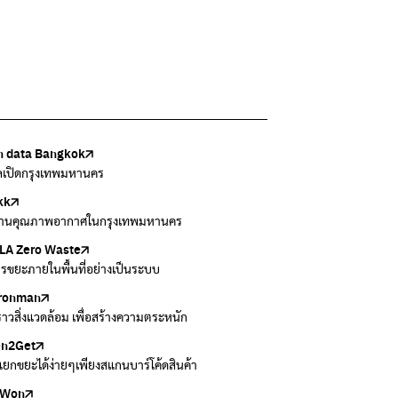
 data Bangkok
เล้งกับขยะที่หายไป
Thai
ark
วบคุมมลพิษ
ูลเปิดกรุงเทพมหานคร
แยกขยะตั้งแต่วันนี้ เดี๋ยวลุงสอนให้
สอบสภาพอากาศรอบตัวคุณง่ายๆ
อข่ายพัฒนาเมืองและชุมชนสุขภาวะ
งข้อมูลเกี่ยวกับมาตรฐานคุณภาพอากาศ น้ำ และเสียง
kk
 Green Green
r Airvisual
ธิโลกสีเขียว
กสิ่งแวดล้อม กรุงเทพมหานคร
านคุณภาพอากาศในกรุงเทพมหานคร
อเรื่องราวเกี่ยวกับขยะ ที่เข้าถึงง่าย
ลิเคชั่น "หมอชัวร์" จากกรมควบคุมโรค
โลกเขียวด้วยพลังเรียนรู้
ข้อมูลกระจายข่าวส่งเสริมอนุรักษ์พลังงาน กทม.
A Zero Waste
to ting
่น
Zero Carbon
ารขยะภายในพื้นที่อย่างเป็นระบบ
ยกขยะให้สนุก
ี่การระบายอากาศในช่วงสูงสุดของแต่ละวัน
ything about our planet and more
ironman
ers
งราวสิ่งแวดล้อม เพื่อสร้างความตระหนัก
วมและส่งต่อเสื้อผ้ามือสองคุณภาพดี
en2Get
 E-Waste กับ AIS
ยกขยะได้ง่ายๆเพียงสแกนบาร์โค้ดสินค้า
 E-waste อย่างถูกวิธี ตามจุดรับ และไปรษณีย์
Won
Won