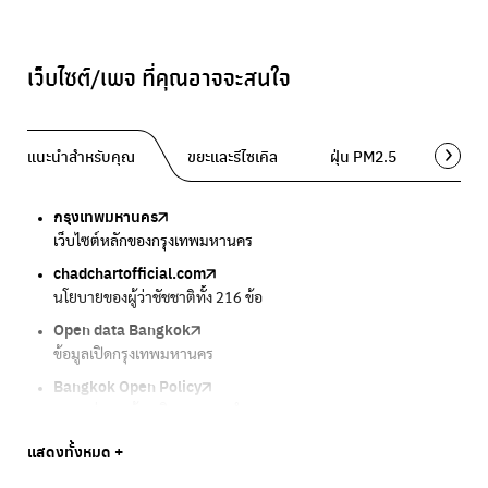
เว็บไซต์/เพจ ที่คุณอาจจะสนใจ
แนะนำสำหรับคุณ
ขยะและรีไซเคิล
ฝุ่น PM2.5
พื้นที่ส
กรุงเทพมหานคร
Traffy Fondue
Traffy Fondue
Bangkok Trees
DCCE
เว็บไซต์หลักของกรุงเทพมหานคร
แจ้งปัญหาขยะ เพื่อให้หน่วยงานแก้ไข
แจ้งปัญหาฝุ่น เพื่อให้หน่วยงานแก้ไข
ความคืบหน้าโครงการต้นไม้ล้านต้น
กรมการเปลี่ยนแปลงสภาพภูมิอากาศและสิ่งแวดล้อม
chadchartofficial.com
BKK Zero Waste
Airbkk
Greener Bangkok 2030
BangkokStories
นโยบายของผู้ว่าชัชชาติทั้ง 216 ข้อ
กรุงเทพฯไม่เทรวม
รายงานคุณภาพอากาศในกรุงเทพมหานคร
โครงการเพิ่มพื้นที่สีเขียวภายในปี 2030
เรื่องราวในกรุงเทพโดยครีเอเตอร์
Open data Bangkok
ลุงซาเล้งกับขยะที่หายไป
Air4Thai
We park
กรมควบคุมมลพิษ
ข้อมูลเปิดกรุงเทพมหานคร
เริ่มแยกขยะตั้งแต่วันนี้ เดี๋ยวลุงสอนให้
ตรวจสอบสภาพอากาศรอบตัวคุณง่ายๆ
เครือข่ายพัฒนาเมืองและชุมชนสุขภาวะ
แหล่งข้อมูลเกี่ยวกับมาตรฐานคุณภาพอากาศ น้ำ และเสียง
Bangkok Open Policy
CHULA Zero Waste
กรมควบคุมมลพิษ
Thai Green Urban (TGU)
Greenpeace
กทม. ส่งการบ้าน ติดตามการทำงานของ กทม.
จัดการขยะภายในพื้นที่อย่างเป็นระบบ
แหล่งข้อมูลเกี่ยวกับมาตรฐานคุณภาพอากาศ น้ำ และเสียง
ระบบฐานข้อมูลด้านสิ่งแวดล้อมและพื้นที่สีเขียว
มูลนิธิสภาประชาชนเพื่อสิ่งแวดล้อม
Bangkok Trees
Green2Get
Line Alert
Urban Design and Development Center
Climate Strike Thailand
แสดงทั้งหมด +
ความคืบหน้าโครงการต้นไม้ล้านต้น
แอปแยกขยะได้ง่ายๆเพียงสแกนบาร์โค้ดสินค้า
แจ้งเตือนฝุ่นผ่านไลน์ เมื่อค่าฝุ่นสูง
ศูนย์ออกแบบและพัฒนาผังเมือง
เพจรณรงค์โครงการเพื่อสิ่งแวดล้อมในสังคม