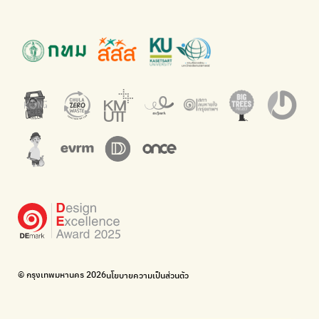
นำเสนอเรื่องราวเกี่ยวกับขยะ ที่เข้าถึงง่าย
แพลตฟอร์มเพื่อสิ่งแวดล้อม
Green2Get
ทิ้ง E-Waste กับ AIS
แอปแยกขยะได้ง่ายๆเพียงสแกนบาร์โค้ดสินค้า
กำจัด E-waste อย่างถูกวิธี ตามจุดรับ และไปรษณีย์
Net Zero Carbon
Green map
Everything about our planet and more
แผนที่เกี่ยวกับการแยกขยะแบบครบจบในที่เดียว
The Sustainment
มือวิเศษกรุงเทพ
การบริหารองค์กรเพื่อสังคมและสิ่งแวดล้อม
บริจาคขยะไปอัพไซเคิลเป็นชุดพนักงานกวาดถนน
WonWon
WonWon
รวมร้านซ่อมใกล้บ้านคุณ
รวมร้านซ่อมใกล้บ้านคุณ
Bike for Everyone
อยากให้จักรยานเปลี่ยนเมืองให้น่าอยู่
BUCA
ภาคีจักรยานเมือง กรุงเทพฯ
เดินไป ปั่นไป
Thailand Walking and Cycling Institute
© กรุงเทพมหานคร 2026
นโยบายความเป็นส่วนตัว