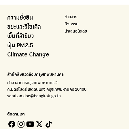
Airbkk
Kong Green Green
IQAir Airvisual
มูลนิธิโลกสีเขียว
สำนักสิ่งแวดล้อม กรุงเทพมหานคร
รายงานคุณภาพอากาศในกรุงเทพมหานคร
นำเสนอเรื่องราวเกี่ยวกับขยะ ที่เข้าถึงง่าย
แอปพลิเคชั่น "หมอชัวร์" จากกรมควบคุมโรค
สร้างโลกเขียวด้วยพลังเรียนรู้
ศูนย์ข้อมูลกระจายข่าวส่งเสริมอนุรักษ์พลังงาน กทม.
ข่าวสาร
ความยั่งยืน
BKK Zero Waste
กรมควบคุมมลพิษ
Greenpeace
กระทรวงทรัพยากรธรรมชาติและสิ่งแวดล้อม
Carbon Footprint Thailand
กิจกรรม
กรุงเทพฯไม่เทรวม
แหล่งข้อมูลเกี่ยวกับมาตรฐานคุณภาพอากาศ น้ำ และเสียง
มูลนิธิสภาประชาชนเพื่อสิ่งแวดล้อม
กรมส่งเสริมคุณภาพและสิ่งแวดล้อม
เรียนรู้เครื่องมือคำนวณคาร์บอนฟุตพริ้นท์
ขยะและรีไซเคิล
นำเสนอไอเดีย
ลุงซาเล้งกับขยะที่หายไป
มูลนิธิโลกสีเขียว
สำนักสิ่งแวดล้อม กรุงเทพมหานคร
กรมอุตุนิยมวิทยา
พื้นที่สีเขียว
เริ่มแยกขยะตั้งแต่วันนี้ เดี๋ยวลุงสอนให้
สร้างโลกเขียวด้วยพลังเรียนรู้
ศูนย์ข้อมูลกระจายข่าวส่งเสริมอนุรักษ์พลังงาน กทม.
กรมควบคุมอากาศรวมถึงการแจ้งเตือนภัยพิบัติ
ฝุ่น PM2.5
CHULA Zero Waste
How to ting
เตะฝุ่น
Net Zero Carbon
Climate Change
จัดการขยะภายในพื้นที่อย่างเป็นระบบ
การแยกขยะให้สนุก
แผนที่การระบายอากาศในช่วงสูงสุดของแต่ละวัน
Everything about our planet and more
Traffy Fondue
Recycle day
EJF Thailand
แจ้งปัญหาของเมือง เพื่อให้หน่วยงานแก้ไข
Platform เปลี่ยนพฤติกรรมการแยกขยะ
Environmental Justice Foundation Thailand
สำนักสิ่งแวดล้อมกรุงเทพมหานคร
ECOLIFE
Plaplus
35 Hours Bangkok Nature Play
ศาลาว่าการกรุงเทพมหานคร 2
แพลตฟอร์มเพื่อสิ่งแวดล้อม
แพลตฟอร์มการจัดการพลาสติกชีวภาพหลังการกินดื่ม
โครงการ 35 ชั่วโมงการเรียนรู้ธรรมชาติผ่านการเล่น
ถ.มิตรไมตรี เขตดินแดง กรุงเทพมหานคร 10400
Environman
Loopers
saraban.doe@bangkok.go.th
เรื่องราวสิ่งแวดล้อม เพื่อสร้างความตระหนัก
รวบรวมและส่งต่อเสื้อผ้ามือสองคุณภาพดี
Bangkok Open Policy
WASTE BUY delivery
ติดตามเรา
ติดตามความคืบหน้านโยบายกรุงเทพมหานคร
รับซื้อขยะถึงบ้าน
Kong Green Green
ECOLIFE