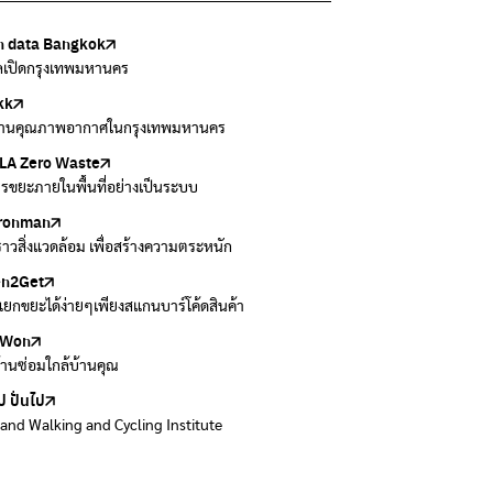
 data Bangkok
เล้งกับขยะที่หายไป
Thai
ark
วบคุมมลพิษ
ูลเปิดกรุงเทพมหานคร
แยกขยะตั้งแต่วันนี้ เดี๋ยวลุงสอนให้
สอบสภาพอากาศรอบตัวคุณง่ายๆ
อข่ายพัฒนาเมืองและชุมชนสุขภาวะ
งข้อมูลเกี่ยวกับมาตรฐานคุณภาพอากาศ น้ำ และเสียง
kk
 Green Green
r Airvisual
ธิโลกสีเขียว
กสิ่งแวดล้อม กรุงเทพมหานคร
านคุณภาพอากาศในกรุงเทพมหานคร
อเรื่องราวเกี่ยวกับขยะ ที่เข้าถึงง่าย
ลิเคชั่น "หมอชัวร์" จากกรมควบคุมโรค
โลกเขียวด้วยพลังเรียนรู้
ข้อมูลกระจายข่าวส่งเสริมอนุรักษ์พลังงาน กทม.
A Zero Waste
to ting
่น
Zero Carbon
ารขยะภายในพื้นที่อย่างเป็นระบบ
ยกขยะให้สนุก
ี่การระบายอากาศในช่วงสูงสุดของแต่ละวัน
ything about our planet and more
ironman
ers
งราวสิ่งแวดล้อม เพื่อสร้างความตระหนัก
วมและส่งต่อเสื้อผ้ามือสองคุณภาพดี
en2Get
 E-Waste กับ AIS
ยกขยะได้ง่ายๆเพียงสแกนบาร์โค้ดสินค้า
 E-waste อย่างถูกวิธี ตามจุดรับ และไปรษณีย์
Won
Won
้านซ่อมใกล้บ้านคุณ
้านซ่อมใกล้บ้านคุณ
ป ปั่นไป
land Walking and Cycling Institute