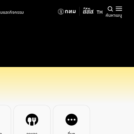
TH
มและกิจกรรม
ค้นหา
เมนู
ยว
อาหาร
อื่นๆ