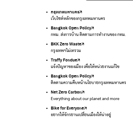
กรุงเทพมหานคร
Traffy Fondue
Traffy Fondue
Bangkok Trees
DCCE
เว็บไซต์หลักของกรุงเทพมหานคร
แจ้งปัญหาขยะ เพื่อให้หน่วยงานแก้ไข
แจ้งปัญหาฝุ่น เพื่อให้หน่วยงานแก้ไข
ความคืบหน้าโครงการต้นไม้ล้านต้น
กรมการเปลี่ยนแปลงสภาพภูมิอากาศและสิ่งแวดล้
Bangkok Open Policy
CHULA Zero Waste
กรมควบคุมมลพิษ
Thai Green Urban (TGU)
Greenpeace
กทม. ส่งการบ้าน ติดตามการทำงานของ กทม.
จัดการขยะภายในพื้นที่อย่างเป็นระบบ
แหล่งข้อมูลเกี่ยวกับมาตรฐานคุณภาพอากาศ น้ำ แ
ระบบฐานข้อมูลด้านสิ่งแวดล้อมและพื้นที่สีเขียว
มูลนิธิสภาประชาชนเพื่อสิ่งแวดล้อม
BKK Zero Waste
กรมควบคุมมลพิษ
Greenpeace
กระทรวงทรัพยากรธรรมชาติและสิ่งแวดล้อม
Carbon Footprint Thailand
กรุงเทพฯไม่เทรวม
แหล่งข้อมูลเกี่ยวกับมาตรฐานคุณภาพอากาศ น้ำ แ
มูลนิธิสภาประชาชนเพื่อสิ่งแวดล้อม
กรมส่งเสริมคุณภาพและสิ่งแวดล้อม
เรียนรู้เครื่องมือคำนวณคาร์บอนฟุตพริ้นท์
Traffy Fondue
Recycle day
EJF Thailand
แจ้งปัญหาของเมือง เพื่อให้หน่วยงานแก้ไข
Platform เปลี่ยนพฤติกรรมการแยกขยะ
Environmental Justice Foundation Thailand
Bangkok Open Policy
WASTE BUY delivery
ติดตามความคืบหน้านโยบายกรุงเทพมหานคร
รับซื้อขยะถึงบ้าน
Net Zero Carbon
Green map
Everything about our planet and more
แผนที่เกี่ยวกับการแยกขยะแบบครบจบในที่เดียว
Bike for Everyone
อยากให้จักรยานเปลี่ยนเมืองให้น่าอยู่