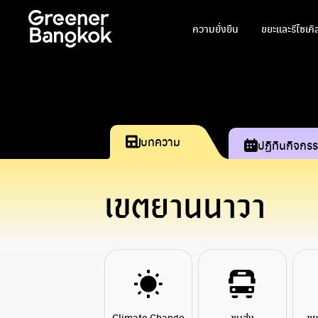
ข้ามไปยังเนื้อหา
ความยั่งยืน
ขยะและรีไซเคิ
บทความ
ปฏิทินกิจกร
เขตยานนาวา
Climate Change
ขนส่ง
ขย