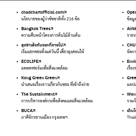
chadchartofficial.com
BKK Zero Waste
Airbkk
Greener Bangkok 2030
BangkokStories
Open
ลุงซา
Air4
We p
กรมค
อม
นโยบายของผู้ว่าชัชชาติทั้ง 216 ข้อ
กรุงเทพฯไม่เทรวม
รายงานคุณภาพอากาศในกรุงเทพมหานคร
โครงการเพิ่มพื้นที่สีเขียวภายในปี 2030
เรื่องราวในกรุงเทพโดยครีเอเตอร์
ข้อม
เริ่ม
ตรวจ
เครื
แหล่
Bangkok Trees
Green2Get
Line Alert
Urban Design and Development Center
Climate Strike Thailand
Airb
Kong
IQAi
มูลนิ
สำนั
ละเสียง
ความคืบหน้าโครงการต้นไม้ล้านต้น
แอปแยกขยะได้ง่ายๆเพียงสแกนบาร์โค้ดสินค้า
แจ้งเตือนฝุ่นผ่านไลน์ เมื่อค่าฝุ่นสูง
ศูนย์ออกแบบและพัฒนาผังเมือง
เพจรณรงค์โครงการเพื่อสิ่งแวดล้อมในสังคม
รายง
นำเสน
แอปพ
สร้าง
ศูนย์
ลุงซาเล้งกับขยะที่หายไป
มูลนิธิโลกสีเขียว
สำนักสิ่งแวดล้อม กรุงเทพมหานคร
กรมอุตุนิยมวิทยา
CHUL
How 
เตะฝุ
Net 
ละเสียง
เริ่มแยกขยะตั้งแต่วันนี้ เดี๋ยวลุงสอนให้
สร้างโลกเขียวด้วยพลังเรียนรู้
ศูนย์ข้อมูลกระจายข่าวส่งเสริมอนุรักษ์พลังงาน กทม.
กรมควบคุมอากาศรวมถึงการแจ้งเตือนภัยพิบัติ
จัดก
การแ
แผนท
Ever
ECOLIFE
Plaplus
35 Hours Bangkok Nature Play
Env
Loop
แพลตฟอร์มเพื่อสิ่งแวดล้อม
แพลตฟอร์มการจัดการพลาสติกชีวภาพหลังการกินดื่ม
โครงการ 35 ชั่วโมงการเรียนรู้ธรรมชาติผ่านการเล่น
เรื่อ
รวบร
Kong Green Green
ECOLIFE
Gre
ทิ้ง
นำเสนอเรื่องราวเกี่ยวกับขยะ ที่เข้าถึงง่าย
แพลตฟอร์มเพื่อสิ่งแวดล้อม
แอปแ
กำจัด
The Sustainment
มือวิเศษกรุงเทพ
Won
Won
การบริหารองค์กรเพื่อสังคมและสิ่งแวดล้อม
บริจาคขยะไปอัพไซเคิลเป็นชุดพนักงานกวาดถนน
รวมร
รวมร
BUCA
เดินไ
ภาคีจักรยานเมือง กรุงเทพฯ
Thai