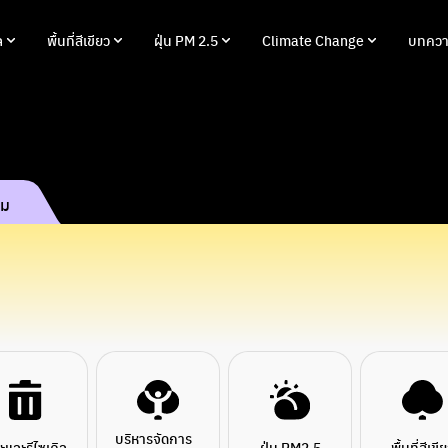
ล
พื้นที่สีเขียว
ฝุ่น PM 2.5
Climate Change
บทควา
รม
บริหารจัดการ
ะและรีไซเคิล
ฝุ่น PM2.5
พื้นที่สีเขี